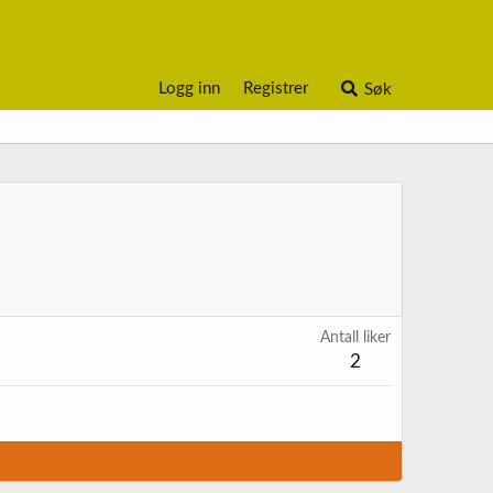
Logg inn
Registrer
Søk
Antall liker
2