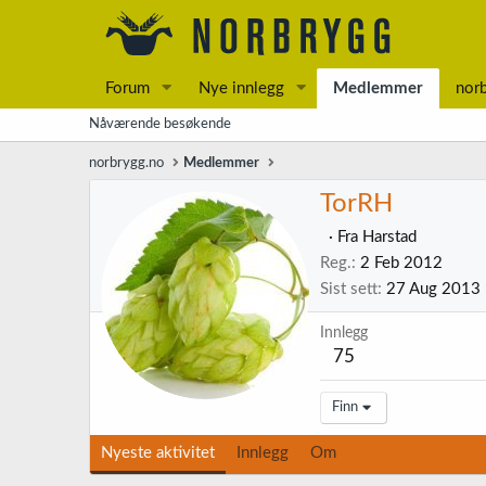
Forum
Nye innlegg
Medlemmer
nor
Nåværende besøkende
norbrygg.no
Medlemmer
TorRH
·
Fra
Harstad
Reg.
2 Feb 2012
Sist sett
27 Aug 2013
Innlegg
75
Finn
Nyeste aktivitet
Innlegg
Om