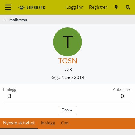
Logg inn
Registrer
Medlemmer
T
TOSN
·
49
Reg.
1 Sep 2014
Innlegg
Antall liker
3
0
Finn
Nyeste aktivitet
Innlegg
Om