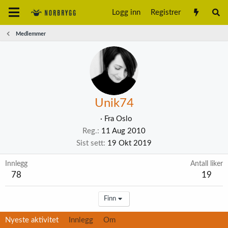
Logg inn
Registrer
Medlemmer
Unik74
·
Fra
Oslo
Reg.
11 Aug 2010
Sist sett
19 Okt 2019
Innlegg
Antall liker
78
19
Finn
Nyeste aktivitet
Innlegg
Om