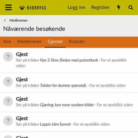
Logg inn
Registrer
Medlemmer
Nåværende besøkende
Alle
Medlemmer
Gjester
Roboter
Gjest
Ser på tråden
Nye 2 liters flasker med patentkork
For et øyeblikk
siden
Gjest
Ser på tråden
Tråden for dumme spørsmål.
For et øyeblikk siden
Gjest
Ser på tråden
Gjæring: kan noen vurdere bildet
For et øyeblikk siden
Gjest
Ser på tråden
Loppis tårn funnet
For et øyeblikk siden