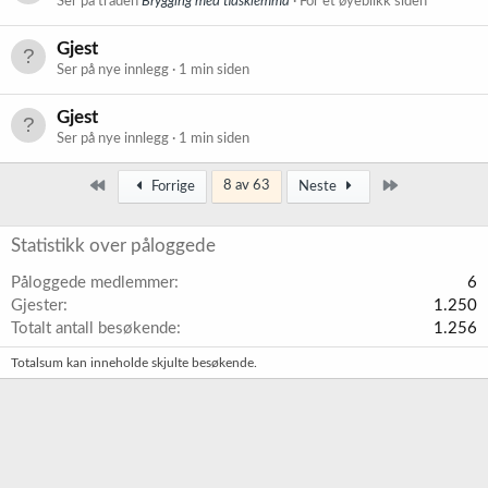
Ser på tråden
Brygging med tidsklemma
For et øyeblikk siden
Gjest
Ser på nye innlegg
1 min siden
Gjest
Ser på nye innlegg
1 min siden
Først
Siste
8 av 63
Forrige
Neste
Statistikk over påloggede
Påloggede medlemmer
6
Gjester
1.250
Totalt antall besøkende
1.256
Totalsum kan inneholde skjulte besøkende.