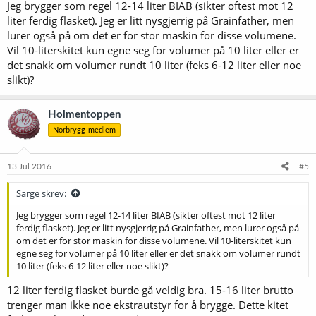
Jeg brygger som regel 12-14 liter BIAB (sikter oftest mot 12
:
liter ferdig flasket). Jeg er litt nysgjerrig på Grainfather, men
lurer også på om det er for stor maskin for disse volumene.
Vil 10-literskitet kun egne seg for volumer på 10 liter eller er
det snakk om volumer rundt 10 liter (feks 6-12 liter eller noe
slikt)?
Holmentoppen
Norbrygg-medlem
13 Jul 2016
#5
Sarge skrev:
Jeg brygger som regel 12-14 liter BIAB (sikter oftest mot 12 liter
ferdig flasket). Jeg er litt nysgjerrig på Grainfather, men lurer også på
om det er for stor maskin for disse volumene. Vil 10-literskitet kun
egne seg for volumer på 10 liter eller er det snakk om volumer rundt
10 liter (feks 6-12 liter eller noe slikt)?
12 liter ferdig flasket burde gå veldig bra. 15-16 liter brutto
trenger man ikke noe ekstrautstyr for å brygge. Dette kitet