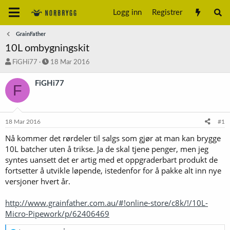
Logg inn
Registrer
GrainFather
10L ombygningskit
T
S
FiGHi77
18 Mar 2016
r
t
å
a
FiGHi77
F
d
r
s
t
t
d
a
a
18 Mar 2016
#1
r
t
t
o
Nå kommer det rørdeler til salgs som gjør at man kan brygge
e
10L batcher uten å trikse. Ja de skal tjene penger, men jeg
r
syntes uansett det er artig med et oppgraderbart produkt de
fortsetter å utvikle løpende, istedenfor for å pakke alt inn nye
versjoner hvert år.
http://www.grainfather.com.au/#!online-store/c8k/!/10L-
Micro-Pipework/p/62406469