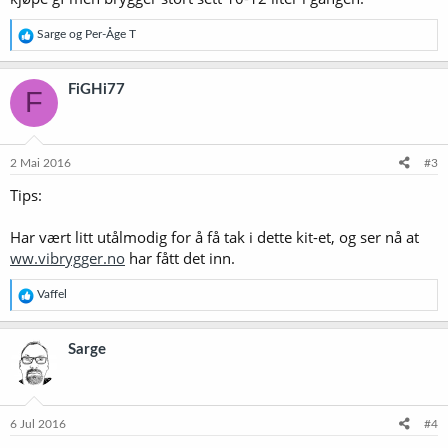
R
Sarge
og
Per-Åge T
e
a
k
FiGHi77
F
s
j
o
n
e
2 Mai 2016
#3
r
Tips:
:
Har vært litt utålmodig for å få tak i dette kit-et, og ser nå at
ww.vibrygger.no
har fått det inn.
R
Vaffel
e
a
k
Sarge
s
j
o
n
e
6 Jul 2016
#4
r