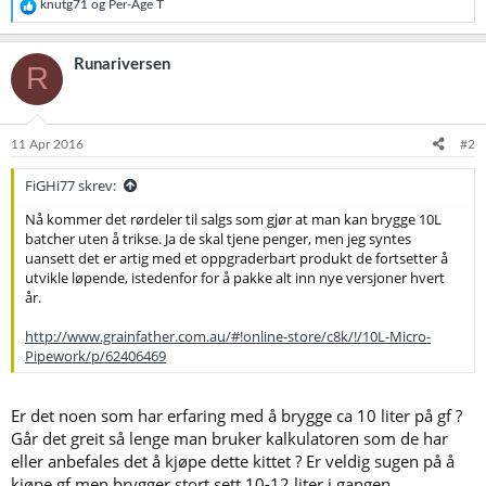
R
knutg71
og
Per-Åge T
e
a
k
Runariversen
R
s
j
o
n
e
11 Apr 2016
#2
r
:
FiGHi77 skrev:
Nå kommer det rørdeler til salgs som gjør at man kan brygge 10L
batcher uten å trikse. Ja de skal tjene penger, men jeg syntes
uansett det er artig med et oppgraderbart produkt de fortsetter å
utvikle løpende, istedenfor for å pakke alt inn nye versjoner hvert
år.
http://www.grainfather.com.au/#!online-store/c8k/!/10L-Micro-
Pipework/p/62406469
Er det noen som har erfaring med å brygge ca 10 liter på gf ?
Går det greit så lenge man bruker kalkulatoren som de har
eller anbefales det å kjøpe dette kittet ? Er veldig sugen på å
kjøpe gf men brygger stort sett 10-12 liter i gangen.