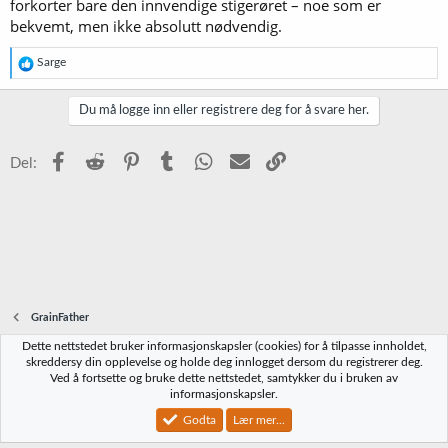
forkorter bare den innvendige stigerøret – noe som er
bekvemt, men ikke absolutt nødvendig.
R
Sarge
e
a
k
Du må logge inn eller registrere deg for å svare her.
s
j
o
Facebook
Reddit
Pinterest
Tumblr
WhatsApp
E-post
Link
Del:
n
e
r
:
GrainFather
Dette nettstedet bruker informasjonskapsler (cookies) for å tilpasse innholdet,
Norbrygg-default
skreddersy din opplevelse og holde deg innlogget dersom du registrerer deg.
Ved å fortsette og bruke dette nettstedet, samtykker du i bruken av
Kontakt oss
Vilkår og regler
Personvernregler
Hjelp
Hjem
R
informasjonskapsler.
S
S
Godta
Lær mer...
®
Community platform by XenForo
© 2010-2023 XenForo Ltd.