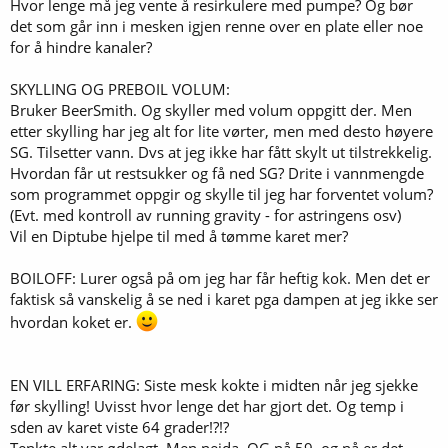
Hvor lenge må jeg vente å resirkulere med pumpe? Og bør
det som går inn i mesken igjen renne over en plate eller noe
for å hindre kanaler?
SKYLLING OG PREBOIL VOLUM:
Bruker BeerSmith. Og skyller med volum oppgitt der. Men
etter skylling har jeg alt for lite vørter, men med desto høyere
SG. Tilsetter vann. Dvs at jeg ikke har fått skylt ut tilstrekkelig.
Hvordan får ut restsukker og få ned SG? Drite i vannmengde
som programmet oppgir og skylle til jeg har forventet volum?
(Evt. med kontroll av running gravity - for astringens osv)
Vil en Diptube hjelpe til med å tømme karet mer?
BOILOFF: Lurer også på om jeg har får heftig kok. Men det er
faktisk så vanskelig å se ned i karet pga dampen at jeg ikke ser
hvordan koket er.
EN VILL ERFARING: Siste mesk kokte i midten når jeg sjekke
før skylling! Uvisst hvor lenge det har gjort det. Og temp i
sden av karet viste 64 grader!?!?
Tenkte alt var ødelagt. Men neida. OG på 59, og nå er det