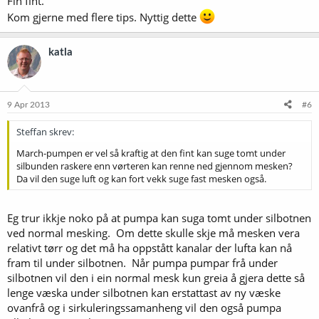
Fin fint.
Kom gjerne med flere tips. Nyttig dette
katla
9 Apr 2013
#6
Steffan skrev:
March-pumpen er vel så kraftig at den fint kan suge tomt under
silbunden raskere enn vørteren kan renne ned gjennom mesken?
Da vil den suge luft og kan fort vekk suge fast mesken også.
Eg trur ikkje noko på at pumpa kan suga tomt under silbotnen
ved normal mesking. Om dette skulle skje må mesken vera
relativt tørr og det må ha oppstått kanalar der lufta kan nå
fram til under silbotnen. Når pumpa pumpar frå under
silbotnen vil den i ein normal mesk kun greia å gjera dette så
lenge væska under silbotnen kan erstattast av ny væske
ovanfrå og i sirkuleringssamanheng vil den også pumpa