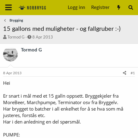
Logg inn
Registrer
Brygging
15 gallons med muligheter - og fallgruber :-)
T
S
Tormod G
8 Apr 2013
r
t
å
a
Tormod G
d
r
s
t
t
d
a
a
8 Apr 2013
#1
r
t
t
o
Hei
e
r
Er snart i mål med et 15 galln oppsett. Bryggekjeler fra
MoreBeer, Marchpumpe, Terminator osv fra Bryggelv.
Har brygget to batcher i all enkelhet for å se hva som må
justeres, forstås etc.
Har i den anledning en del spørsmål.
PUMPE: