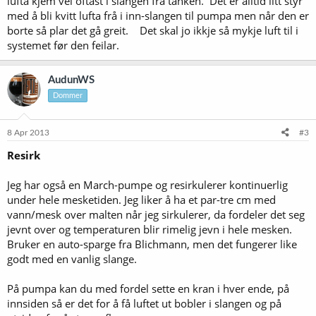
lufta kjem vel oftast i slangen frå tanken. Det er alltid litt styr
med å bli kvitt lufta frå i inn-slangen til pumpa men når den er
borte så plar det gå greit. Det skal jo ikkje så mykje luft til i
systemet før den feilar.
AudunWS
Dommer
8 Apr 2013
#3
Resirk
Jeg har også en March-pumpe og resirkulerer kontinuerlig
under hele mesketiden. Jeg liker å ha et par-tre cm med
vann/mesk over malten når jeg sirkulerer, da fordeler det seg
jevnt over og temperaturen blir rimelig jevn i hele mesken.
Bruker en auto-sparge fra Blichmann, men det fungerer like
godt med en vanlig slange.
På pumpa kan du med fordel sette en kran i hver ende, på
innsiden så er det for å få luftet ut bobler i slangen og på