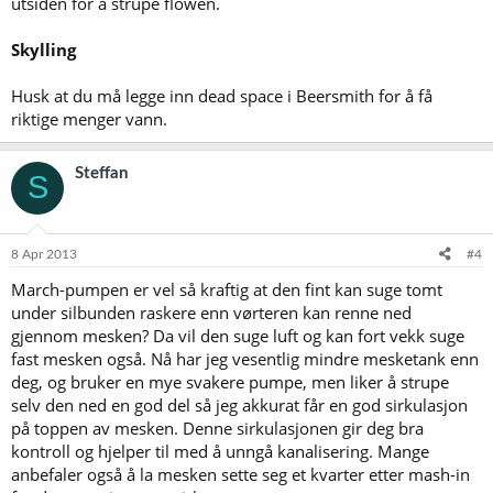
utsiden for å strupe flowen.
Skylling
Husk at du må legge inn dead space i Beersmith for å få
riktige menger vann.
Steffan
S
8 Apr 2013
#4
March-pumpen er vel så kraftig at den fint kan suge tomt
under silbunden raskere enn vørteren kan renne ned
gjennom mesken? Da vil den suge luft og kan fort vekk suge
fast mesken også. Nå har jeg vesentlig mindre mesketank enn
deg, og bruker en mye svakere pumpe, men liker å strupe
selv den ned en god del så jeg akkurat får en god sirkulasjon
på toppen av mesken. Denne sirkulasjonen gir deg bra
kontroll og hjelper til med å unngå kanalisering. Mange
anbefaler også å la mesken sette seg et kvarter etter mash-in