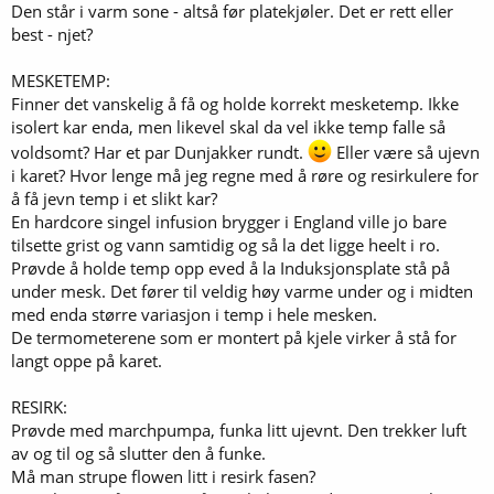
Den står i varm sone - altså før platekjøler. Det er rett eller
best - njet?
MESKETEMP:
Finner det vanskelig å få og holde korrekt mesketemp. Ikke
isolert kar enda, men likevel skal da vel ikke temp falle så
voldsomt? Har et par Dunjakker rundt.
Eller være så ujevn
i karet? Hvor lenge må jeg regne med å røre og resirkulere for
å få jevn temp i et slikt kar?
En hardcore singel infusion brygger i England ville jo bare
tilsette grist og vann samtidig og så la det ligge heelt i ro.
Prøvde å holde temp opp eved å la Induksjonsplate stå på
under mesk. Det fører til veldig høy varme under og i midten
med enda større variasjon i temp i hele mesken.
De termometerene som er montert på kjele virker å stå for
langt oppe på karet.
RESIRK:
Prøvde med marchpumpa, funka litt ujevnt. Den trekker luft
av og til og så slutter den å funke.
Må man strupe flowen litt i resirk fasen?