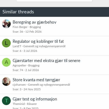
Similar threads
Beregning av gjærbehov
Finn Berger
Brygging
Svar
36
12 Feb 2026
Regulator og koblinger til fat
L
LarsET
Generelt og nybegynnerspørsmål
Svar
6
3 Jul 2026
Gjærstarter med ekstra gjær til senere
A
Agropelter
Brygging
Svar
74
2 Jul 2026
Store kvanta med tørrgjær
cjohansen
Generelt og nybegynnerspørsmål
Svar
3
24 Nov 2025
Gjær test og informasjon
T
Theminid
Råvarer
Svar
2
8 Des 2025