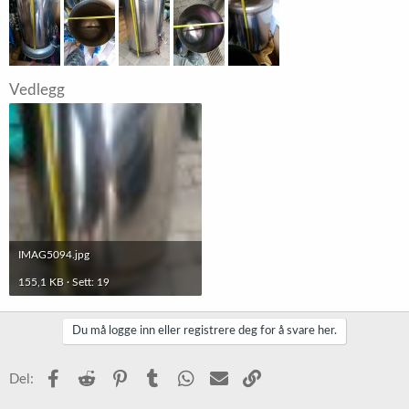
Vedlegg
IMAG5094.jpg
155,1 KB · Sett: 19
Du må logge inn eller registrere deg for å svare her.
Facebook
Reddit
Pinterest
Tumblr
WhatsApp
E-post
Link
Del: