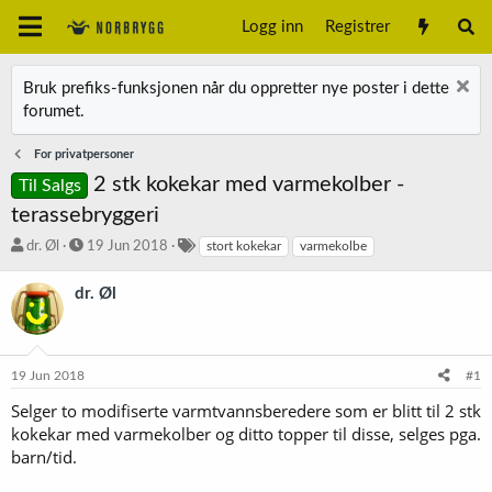
Logg inn
Registrer
Bruk prefiks-funksjonen når du oppretter nye poster i dette
forumet.
For privatpersoner
2 stk kokekar med varmekolber -
Til Salgs
terassebryggeri
T
S
S
dr. Øl
19 Jun 2018
stort kokekar
varmekolbe
r
t
t
å
a
i
dr. Øl
d
r
k
s
t
k
t
d
o
a
a
r
19 Jun 2018
#1
r
t
d
t
o
Selger to modifiserte varmtvannsberedere som er blitt til 2 stk
e
kokekar med varmekolber og ditto topper til disse, selges pga.
r
barn/tid.