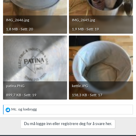
IMG_2646.jpg
IMG_2645.jpg
1,8 MB · Sett: 20
1,9 MB · Sett: 19
patina.PNG
kettle.JPG
899,7 KB · Sett: 19
158,3 KB · Sett: 17
R
Mc.
og
loebrygg
e
a
k
Du må logge inn eller registrere deg for å svare her.
s
j