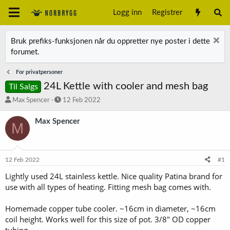
Logg inn
Registrer
Bruk prefiks-funksjonen når du oppretter nye poster i dette
forumet.
For privatpersoner
24L Kettle with cooler and mesh bag
Til Salgs
T
S
Max Spencer
12 Feb 2022
r
t
å
a
Max Spencer
M
d
r
s
t
t
d
a
a
12 Feb 2022
#1
r
t
t
o
Lightly used 24L stainless kettle. Nice quality Patina brand for
e
use with all types of heating. Fitting mesh bag comes with.
r
Homemade copper tube cooler. ~16cm in diameter, ~16cm
coil height. Works well for this size of pot. 3/8" OD copper
tubing.