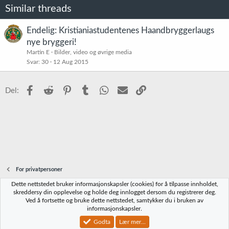
o
Similar threads
n
e
r
Endelig: Kristianiastudentenes Haandbryggerlaugs
:
nye bryggeri!
Martin E
Bilder, video og øvrige media
Svar
30
12 Aug 2015
Facebook
Reddit
Pinterest
Tumblr
WhatsApp
E-post
Link
Del:
For privatpersoner
Dette nettstedet bruker informasjonskapsler (cookies) for å tilpasse innholdet,
Norbrygg-default
skreddersy din opplevelse og holde deg innlogget dersom du registrerer deg.
Ved å fortsette og bruke dette nettstedet, samtykker du i bruken av
Kontakt oss
Vilkår og regler
Personvernregler
Hjelp
Hjem
R
informasjonskapsler.
S
S
Godta
Lær mer...
®
Community platform by XenForo
© 2010-2023 XenForo Ltd.