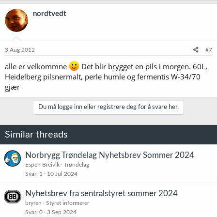
nordtvedt
3 Aug 2012
#7
alle er velkommne
Det blir brygget en pils i morgen. 60L,
Heidelberg pilsnermalt, perle humle og fermentis W-34/70
gjær
Du må logge inn eller registrere deg for å svare her.
Similar threads
Norbrygg Trøndelag Nyhetsbrev Sommer 2024
Espen Breivik
Trøndelag
Svar
1
10 Jul 2024
Nyhetsbrev fra sentralstyret sommer 2024
bryren
Styret informerer
Svar
0
3 Sep 2024