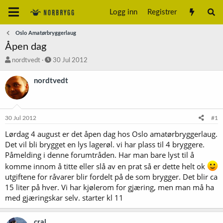
Logg inn
Registrer
Oslo Amatørbryggerlaug
Åpen dag
T
S
nordtvedt
30 Jul 2012
r
t
å
a
nordtvedt
d
r
s
t
t
d
a
a
30 Jul 2012
#1
r
t
t
o
Lørdag 4 august er det åpen dag hos Oslo amatørbryggerlaug.
e
Det vil bli brygget en lys lagerøl. vi har plass til 4 bryggere.
r
Påmelding i denne forumtråden. Har man bare lyst til å
komme innom å titte eller slå av en prat så er dette helt ok
utgiftene for råvarer blir fordelt på de som brygger. Det blir ca
15 liter på hver. Vi har kjølerom for gjæring, men man må ha
med gjæringskar selv. starter kl 11
cral