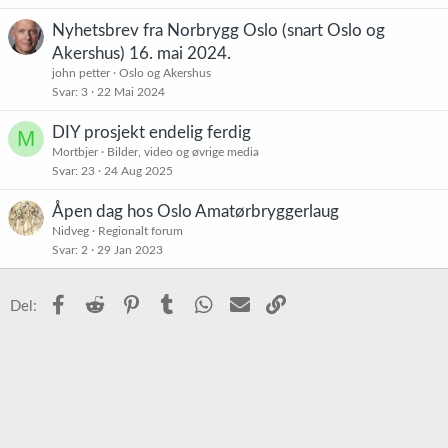
Nyhetsbrev fra Norbrygg Oslo (snart Oslo og
Akershus) 16. mai 2024.
john petter
Oslo og Akershus
Svar
3
22 Mai 2024
DIY prosjekt endelig ferdig
M
Mortbjer
Bilder, video og øvrige media
Svar
23
24 Aug 2025
Åpen dag hos Oslo Amatørbryggerlaug
Nidveg
Regionalt forum
Svar
2
29 Jan 2023
Facebook
Reddit
Pinterest
Tumblr
WhatsApp
E-post
Link
Del: