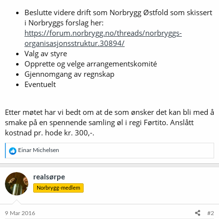
Beslutte videre drift som Norbrygg Østfold som skissert
i Norbryggs forslag her:
https://forum.norbrygg.no/threads/norbryggs-
organisasjonsstruktur.30894/
Valg av styre
Opprette og velge arrangementskomité
Gjennomgang av regnskap
Eventuelt
Etter møtet har vi bedt om at de som ønsker det kan bli med å
smake på en spennende samling øl i regi Førtito. Anslått
kostnad pr. hode kr. 300,-.
R
Einar Michelsen
e
a
k
realsørpe
s
Norbrygg-medlem
j
o
n
e
9 Mar 2016
#2