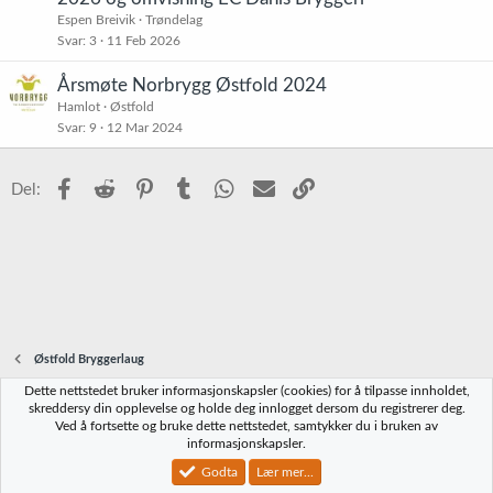
Espen Breivik
Trøndelag
Svar
3
11 Feb 2026
Årsmøte Norbrygg Østfold 2024
Hamlot
Østfold
Svar
9
12 Mar 2024
Facebook
Reddit
Pinterest
Tumblr
WhatsApp
E-post
Link
Del:
Østfold Bryggerlaug
Dette nettstedet bruker informasjonskapsler (cookies) for å tilpasse innholdet,
Norbrygg-default
skreddersy din opplevelse og holde deg innlogget dersom du registrerer deg.
Ved å fortsette og bruke dette nettstedet, samtykker du i bruken av
Kontakt oss
Vilkår og regler
Personvernregler
Hjelp
Hjem
R
informasjonskapsler.
S
S
Godta
Lær mer...
®
Community platform by XenForo
© 2010-2023 XenForo Ltd.