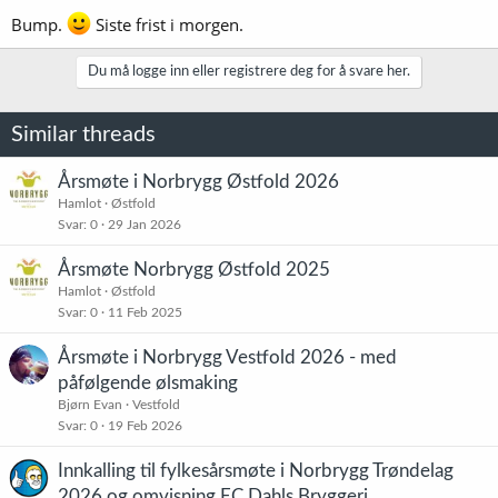
r
:
Bump.
Siste frist i morgen.
Du må logge inn eller registrere deg for å svare her.
Similar threads
Årsmøte i Norbrygg Østfold 2026
Hamlot
Østfold
Svar
0
29 Jan 2026
Årsmøte Norbrygg Østfold 2025
Hamlot
Østfold
Svar
0
11 Feb 2025
Årsmøte i Norbrygg Vestfold 2026 - med
påfølgende ølsmaking
Bjørn Evan
Vestfold
Svar
0
19 Feb 2026
Innkalling til fylkesårsmøte i Norbrygg Trøndelag
2026 og omvisning EC Dahls Bryggeri