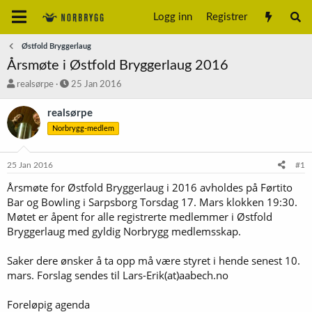
Logg inn
Registrer
Østfold Bryggerlaug
Årsmøte i Østfold Bryggerlaug 2016
T
S
realsørpe
25 Jan 2016
r
t
å
a
realsørpe
d
r
Norbrygg-medlem
s
t
t
d
a
a
25 Jan 2016
#1
r
t
t
o
Årsmøte for Østfold Bryggerlaug i 2016 avholdes på Førtito
e
Bar og Bowling i Sarpsborg Torsdag 17. Mars klokken 19:30.
r
Møtet er åpent for alle registrerte medlemmer i Østfold
Bryggerlaug med gyldig Norbrygg medlemsskap.
Saker dere ønsker å ta opp må være styret i hende senest 10.
mars. Forslag sendes til Lars-Erik(at)aabech.no
Foreløpig agenda