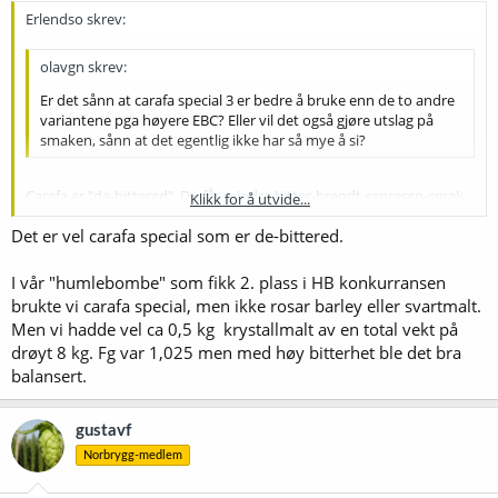
Erlendso skrev:
olavgn skrev:
Er det sånn at carafa special 3 er bedre å bruke enn de to andre
variantene pga høyere EBC? Eller vil det også gjøre utslag på
smaken, sånn at det egentlig ikke har så mye å si?
Carafa er "de-bittered". Du får mindre bitter-brendt espresso-smak
Klikk for å utvide...
ved å bruke carafa III, enn å bruke roasted barley eller black malt.
Det er vel carafa special som er de-bittered.
Klikk for å utvide...
I vår "humlebombe" som fikk 2. plass i HB konkurransen
brukte vi carafa special, men ikke rosar barley eller svartmalt.
Men vi hadde vel ca 0,5 kg krystallmalt av en total vekt på
drøyt 8 kg. Fg var 1,025 men med høy bitterhet ble det bra
balansert.
gustavf
Norbrygg-medlem