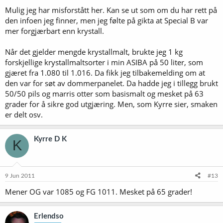
Mulig jeg har misforstått her. Kan se ut som om du har rett på
den infoen jeg finner, men jeg følte på gikta at Special B var
mer forgjærbart enn krystall.
Når det gjelder mengde krystallmalt, brukte jeg 1 kg
forskjellige krystallmaltsorter i min ASIBA på 50 liter, som
gjæret fra 1.080 til 1.016. Da fikk jeg tilbakemelding om at
den var for søt av dommerpanelet. Da hadde jeg i tillegg brukt
50/50 pils og marris otter som basismalt og mesket på 63
grader for å sikre god utgjæring. Men, som Kyrre sier, smaken
er delt osv.
Kyrre D K
K
9 Jun 2011
#13
Mener OG var 1085 og FG 1011. Mesket på 65 grader!
Erlendso