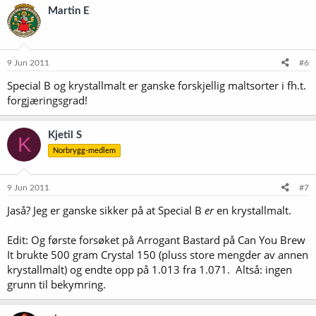
Martin E
9 Jun 2011
#6
Special B og krystallmalt er ganske forskjellig maltsorter i fh.t.
forgjæringsgrad!
Kjetil S
K
Norbrygg-medlem
9 Jun 2011
#7
Jaså? Jeg er ganske sikker på at Special B
er
en krystallmalt.
Edit: Og første forsøket på Arrogant Bastard på Can You Brew
It brukte 500 gram Crystal 150 (pluss store mengder av annen
krystallmalt) og endte opp på 1.013 fra 1.071. Altså: ingen
grunn til bekymring.