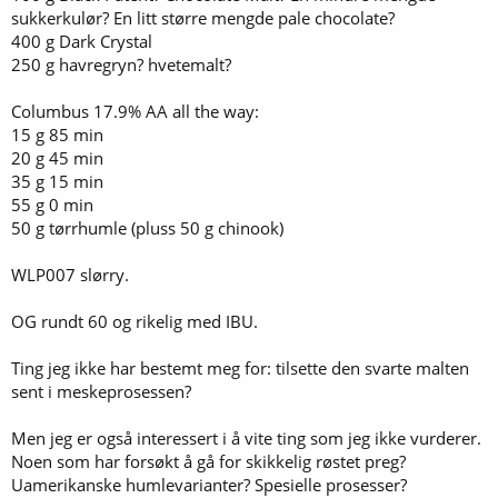
sukkerkulør? En litt større mengde pale chocolate?
400 g Dark Crystal
250 g havregryn? hvetemalt?
Columbus 17.9% AA all the way:
15 g 85 min
20 g 45 min
35 g 15 min
55 g 0 min
50 g tørrhumle (pluss 50 g chinook)
WLP007 slørry.
OG rundt 60 og rikelig med IBU.
Ting jeg ikke har bestemt meg for: tilsette den svarte malten
sent i meskeprosessen?
Men jeg er også interessert i å vite ting som jeg ikke vurderer.
Noen som har forsøkt å gå for skikkelig røstet preg?
Uamerikanske humlevarianter? Spesielle prosesser?