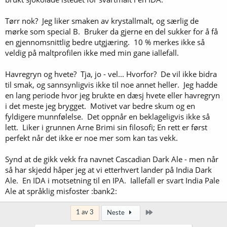
Tørr nok? Jeg liker smaken av krystallmalt, og særlig de
mørke som special B. Bruker da gjerne en del sukker for å få
en gjennomsnittlig bedre utgjæring. 10 % merkes ikke så
veldig på maltprofilen ikke med min gane iallefall.
Havregryn og hvete? Tja, jo - vel... Hvorfor? De vil ikke bidra
til smak, og sannsynligvis ikke til noe annet heller. Jeg hadde
en lang periode hvor jeg brukte en dæsj hvete eller havregryn
i det meste jeg brygget. Motivet var bedre skum og en
fyldigere munnfølelse. Det oppnår en beklageligvis ikke så
lett. Liker i grunnen Arne Brimi sin filosofi; En rett er først
perfekt når det ikke er noe mer som kan tas vekk.
Synd at de gikk vekk fra navnet Cascadian Dark Ale - men når
så har skjedd håper jeg at vi etterhvert lander på India Dark
Ale. En IDA i motsetning til en IPA. Iallefall er svart India Pale
Ale at språklig misfoster :bank2:
Siste
1 av 3
Neste