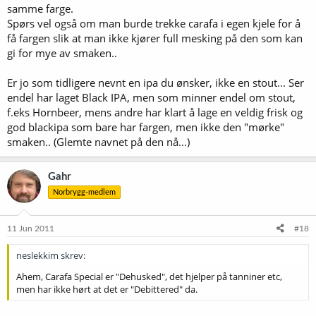
samme farge.
Spørs vel også om man burde trekke carafa i egen kjele for å
få fargen slik at man ikke kjører full mesking på den som kan
gi for mye av smaken..
Er jo som tidligere nevnt en ipa du ønsker, ikke en stout... Ser
endel har laget Black IPA, men som minner endel om stout,
f.eks Hornbeer, mens andre har klart å lage en veldig frisk og
god blackipa som bare har fargen, men ikke den "mørke"
smaken.. (Glemte navnet på den nå...)
Gahr
Norbrygg-medlem
11 Jun 2011
#18
neslekkim skrev:
Ahem, Carafa Special er "Dehusked", det hjelper på tanniner etc,
men har ikke hørt at det er "Debittered" da.