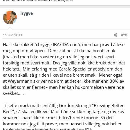
Trygve
11 Jun 2011
#20
Har ikke rukket å brygge IBA/IDA ennå, men har prøvd å lese
meg opp om øltypen. Den skal helst ikke ha brent smak
(toasted men ikke roasted) og da ville jeg nok vært svart
forsiktig med svartmalt. Dvs jeg ville nok ikke brukt den i det
hele tatt. Min erfaring med Carafa Special er at selv om den
er uten skall, så gir den likevel noe brent smak. Mener også
at Weyermann skriver noe om at det er ikke mer enn 30% av
skallet som er fjernet - men her kan hukommelsen være noe
svekket.....
Tilsette mørk malt sent? Iflg Gordon Strong i "Brewing Better
Beer", så skal en likevel få ut både sukker og farge og mye av
smaken - bare ikke de mest bitre/brente tonene. Så det
kommer nok jeg til å prøve, men uansett ville jeg nok heller
brukt sjokolade istedet for svartmalt i en IDA.