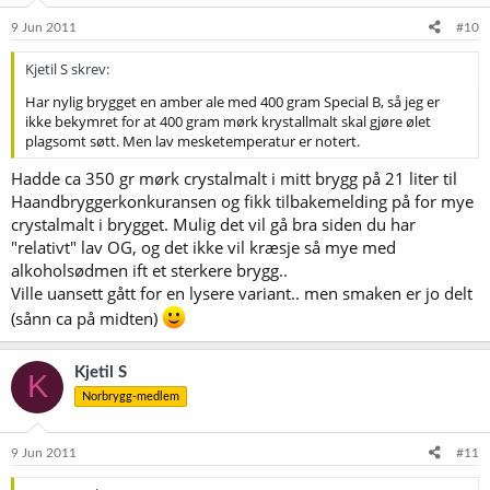
9 Jun 2011
#10
Kjetil S skrev:
Har nylig brygget en amber ale med 400 gram Special B, så jeg er
ikke bekymret for at 400 gram mørk krystallmalt skal gjøre ølet
plagsomt søtt. Men lav mesketemperatur er notert.
Hadde ca 350 gr mørk crystalmalt i mitt brygg på 21 liter til
Haandbryggerkonkuransen og fikk tilbakemelding på for mye
crystalmalt i brygget. Mulig det vil gå bra siden du har
"relativt" lav OG, og det ikke vil kræsje så mye med
alkoholsødmen ift et sterkere brygg..
Ville uansett gått for en lysere variant.. men smaken er jo delt
(sånn ca på midten)
Kjetil S
K
Norbrygg-medlem
9 Jun 2011
#11