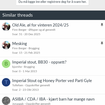
Du må logge inn eller registrere deg for å svare her.
Similar threads
Old Ale, øl for vinteren 2024/25
l
Finn Berger
Øltyper og øl generelt
Svar
51
20 Des 2025
i
s
Mesking
t
l
Finn Berger
Brygging
r
Svar
15
21 Feb 2025
i
e
s
t
Imperial stout, BB30 - oppsett?
B
t
bjornhe
Brygging
r
Svar
0
1 Mai 2015
e
t
Imperial Stout og Honey Porter ved Parti Gyle
T
Tollefsen
Oppskrifter generelt
Svar
2
23 Okt 2013
ASIBA / CDA / IBA - kjært barn har mange navn
Jonasgab
Oppskrifter generelt