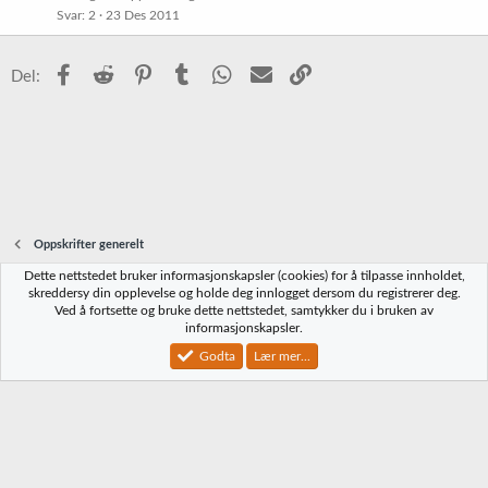
Svar
2
23 Des 2011
Facebook
Reddit
Pinterest
Tumblr
WhatsApp
E-post
Link
Del:
Oppskrifter generelt
Dette nettstedet bruker informasjonskapsler (cookies) for å tilpasse innholdet,
Norbrygg-default
skreddersy din opplevelse og holde deg innlogget dersom du registrerer deg.
Ved å fortsette og bruke dette nettstedet, samtykker du i bruken av
Kontakt oss
Vilkår og regler
Personvernregler
Hjelp
Hjem
R
informasjonskapsler.
S
S
Godta
Lær mer...
®
Community platform by XenForo
© 2010-2023 XenForo Ltd.