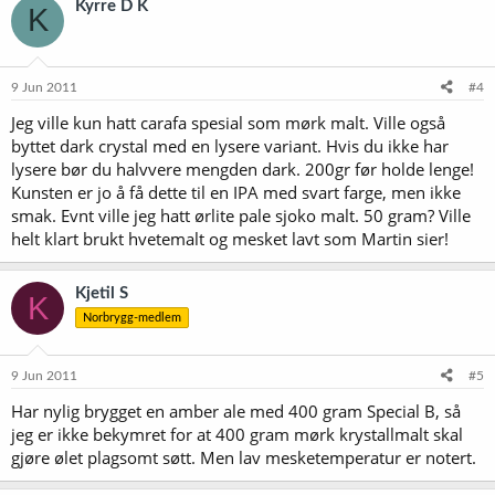
Kyrre D K
K
9 Jun 2011
#4
Jeg ville kun hatt carafa spesial som mørk malt. Ville også
byttet dark crystal med en lysere variant. Hvis du ikke har
lysere bør du halvvere mengden dark. 200gr før holde lenge!
Kunsten er jo å få dette til en IPA med svart farge, men ikke
smak. Evnt ville jeg hatt ørlite pale sjoko malt. 50 gram? Ville
helt klart brukt hvetemalt og mesket lavt som Martin sier!
Kjetil S
K
Norbrygg-medlem
9 Jun 2011
#5
Har nylig brygget en amber ale med 400 gram Special B, så
jeg er ikke bekymret for at 400 gram mørk krystallmalt skal
gjøre ølet plagsomt søtt. Men lav mesketemperatur er notert.