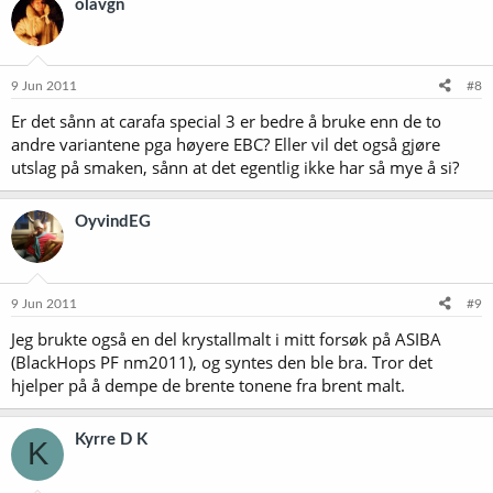
olavgn
9 Jun 2011
#8
Er det sånn at carafa special 3 er bedre å bruke enn de to
andre variantene pga høyere EBC? Eller vil det også gjøre
utslag på smaken, sånn at det egentlig ikke har så mye å si?
OyvindEG
9 Jun 2011
#9
Jeg brukte også en del krystallmalt i mitt forsøk på ASIBA
(BlackHops PF nm2011), og syntes den ble bra. Tror det
hjelper på å dempe de brente tonene fra brent malt.
Kyrre D K
K