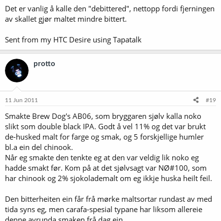
Det er vanlig å kalle den "debittered", nettopp fordi fjerningen
av skallet gjør maltet mindre bittert.
Sent from my HTC Desire using Tapatalk
protto
11 Jun 2011
#19
Smakte Brew Dog's AB06, som bryggaren sjølv kalla noko
slikt som double black IPA. Godt å vel 11% og det var brukt
de-husked malt for farge og smak, og 5 forskjellige humler
bl.a ein del chinook.
Når eg smakte den tenkte eg at den var veldig lik noko eg
hadde smakt før. Kom på at det sjølvsagt var NØ#100, som
har chinook og 2% sjokolademalt om eg ikkje huska heilt feil.
Den bitterheiten ein får frå mørke maltsortar rundast av med
tida syns eg, men carafa-spesial typane har liksom allereie
denne avrunda smaken frå dag ein.