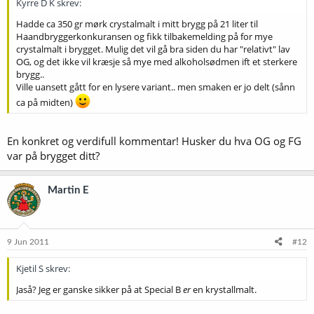
Kyrre D K skrev:
Hadde ca 350 gr mørk crystalmalt i mitt brygg på 21 liter til
Haandbryggerkonkuransen og fikk tilbakemelding på for mye
crystalmalt i brygget. Mulig det vil gå bra siden du har "relativt" lav
OG, og det ikke vil kræsje så mye med alkoholsødmen ift et sterkere
brygg..
Ville uansett gått for en lysere variant.. men smaken er jo delt (sånn
ca på midten)
En konkret og verdifull kommentar! Husker du hva OG og FG
var på brygget ditt?
Martin E
9 Jun 2011
#12
Kjetil S skrev:
Jaså? Jeg er ganske sikker på at Special B
er
en krystallmalt.