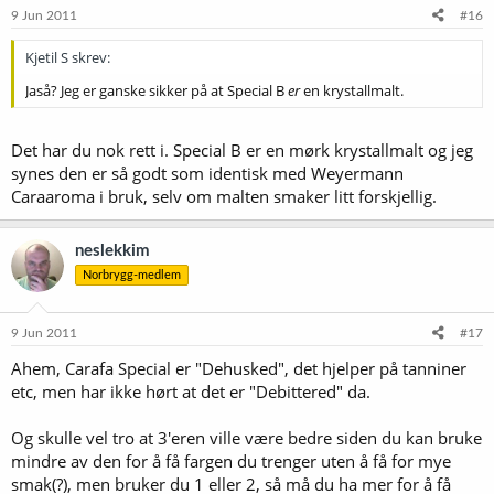
9 Jun 2011
#16
Kjetil S skrev:
Jaså? Jeg er ganske sikker på at Special B
er
en krystallmalt.
Det har du nok rett i. Special B er en mørk krystallmalt og jeg
synes den er så godt som identisk med Weyermann
Caraaroma i bruk, selv om malten smaker litt forskjellig.
neslekkim
Norbrygg-medlem
9 Jun 2011
#17
Ahem, Carafa Special er "Dehusked", det hjelper på tanniner
etc, men har ikke hørt at det er "Debittered" da.
Og skulle vel tro at 3'eren ville være bedre siden du kan bruke
mindre av den for å få fargen du trenger uten å få for mye
smak(?), men bruker du 1 eller 2, så må du ha mer for å få