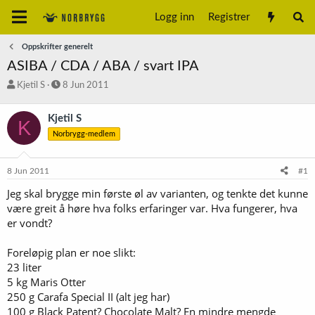
Logg inn
Registrer
Oppskrifter generelt
ASIBA / CDA / ABA / svart IPA
T
S
Kjetil S
8 Jun 2011
r
t
å
a
Kjetil S
K
d
r
Norbrygg-medlem
s
t
t
d
a
a
8 Jun 2011
#1
r
t
t
o
Jeg skal brygge min første øl av varianten, og tenkte det kunne
e
være greit å høre hva folks erfaringer var. Hva fungerer, hva
r
er vondt?
Foreløpig plan er noe slikt:
23 liter
5 kg Maris Otter
250 g Carafa Special II (alt jeg har)
100 g Black Patent? Chocolate Malt? En mindre mengde