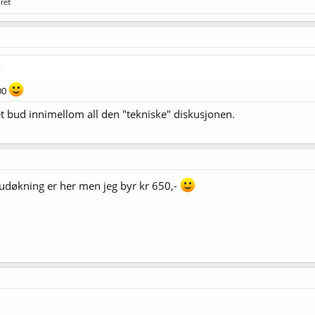
ret
600
et bud innimellom all den "tekniske" diskusjonen.
budøkning er her men jeg byr kr 650,-