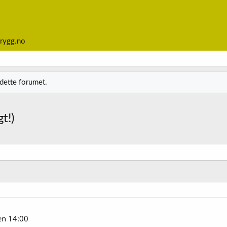
rygg.no
 dette forumet.
t!)
en 14:00