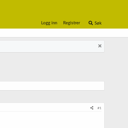
Logg inn
Registrer
Søk
#1