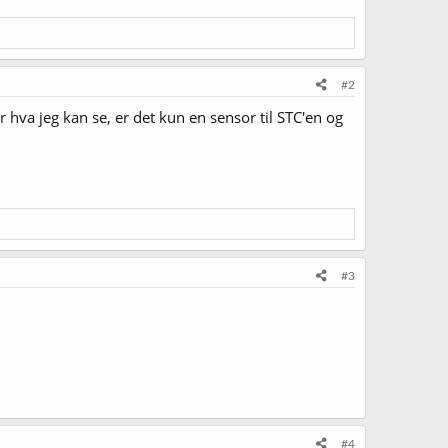
#2
er hva jeg kan se, er det kun en sensor til STC'en og
#3
#4