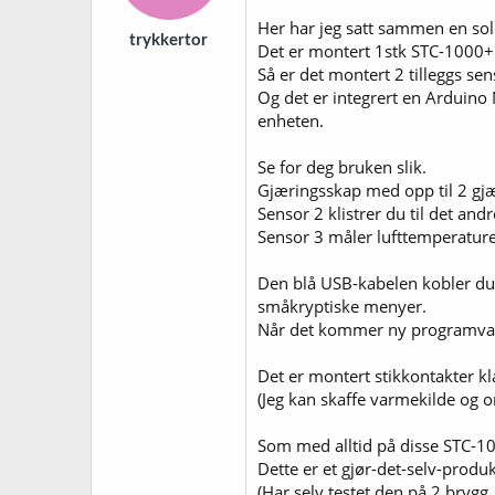
Her har jeg satt sammen en so
trykkertor
Det er montert 1stk STC-1000+
Så er det montert 2 tilleggs s
Og det er integrert en Arduino
enheten.
Se for deg bruken slik.
Gjæringsskap med opp til 2 gjær
Sensor 2 klistrer du til det and
Sensor 3 måler lufttemperaturen
Den blå USB-kabelen kobler du i
småkryptiske menyer.
Når det kommer ny programvare t
Det er montert stikkontakter kl
(Jeg kan skaffe varmekilde og om
Som med alltid på disse STC-10
Dette er et gjør-det-selv-produk
(Har selv testet den på 2 brygg