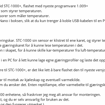
lid STC-1000+, flashet med nyeste programvare 1.009+
 som styrer temperaturen.
ensorer som måler temperaturer.
 Nano i boksen, slik at du kun trenger å koble USB-kabelen til en
ingskar. STC-1000 sin sensor er klistret til ene karet, og styrer 
re gjæringskaret for å kunne lese temperaturen i det.
 i skapet, for å kunne skille kar-temperaturer fra luft-temperatur
 en PC for å lett kunne lage egne gjæringprofiler og laste det op
il STC-1000+, er det like lett å bare flashet den til nyeste vers
ar til mottak av kjøleskap og eventuell varmekilde.
 du ønsker det. Enten reptillampe, eller varmebelte til gjæringskar. 
00 enhetene, så fraskriver jeg meg alt ansvar for monteringen.
t, og du er selv ansvarlig for bruken av det.
, og den fungerer utmerket.)