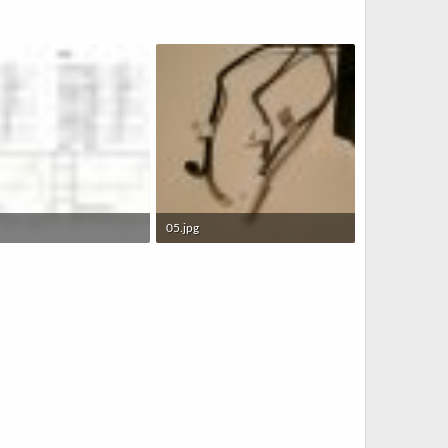
05.jpg
B · Sett: 354
132,7 KB · Sett: 351