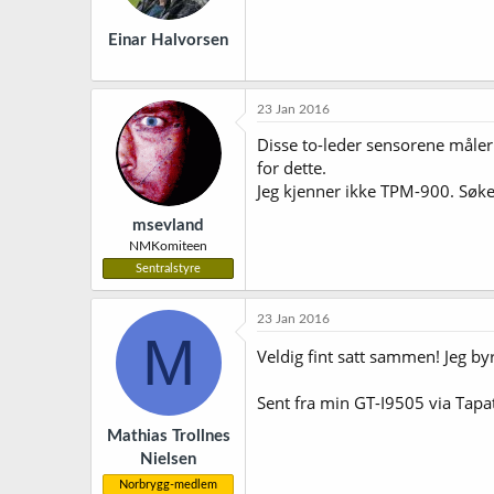
e
r
Einar Halvorsen
:
23 Jan 2016
Disse to-leder sensorene måler
for dette.
Jeg kjenner ikke TPM-900. Søker
msevland
NMKomiteen
Sentralstyre
23 Jan 2016
M
Veldig fint satt sammen! Jeg b
Sent fra min GT-I9505 via Tapa
Mathias Trollnes
Nielsen
Norbrygg-medlem