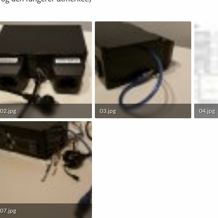
02.jpg
03.jpg
04.jpg
201,5 KB · Sett: 353
176,2 KB · Sett: 348
176,1 K
07.jpg