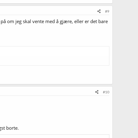
#9
r på om jeg skal vente med å gjære, eller er det bare
#10
st borte.