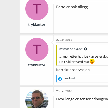
T
Porto er nok tillegg.
trykkertor
22 Jan 2016
T
msevland skrev:
.... men etter hva jeg kan se, er d
Helt sikkert verd 600
trykkertor
Korrekt observasjon.
R
msevland
e
a
k
23 Jan 2016
s
j
Hvor lange er sensorledningene 
o
n