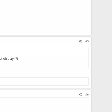
#5
t display (?)
#6