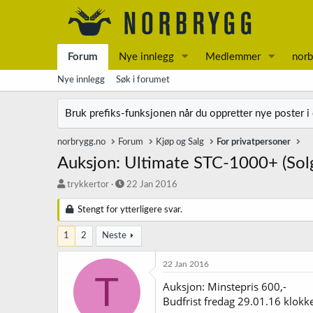
Forum
Nye innlegg
Medlemmer
norb
Nye innlegg
Søk i forumet
Bruk prefiks-funksjonen når du oppretter nye poster i
norbrygg.no
Forum
Kjøp og Salg
For privatpersoner
Auksjon: Ultimate STC-1000+ (Solg
T
S
trykkertor
22 Jan 2016
r
t
å
a
Stengt for ytterligere svar.
d
r
s
t
1
2
Neste
t
d
a
a
22 Jan 2016
r
t
T
Auksjon: Minstepris 600,-
t
o
e
Budfrist fredag 29.01.16 klokk
r