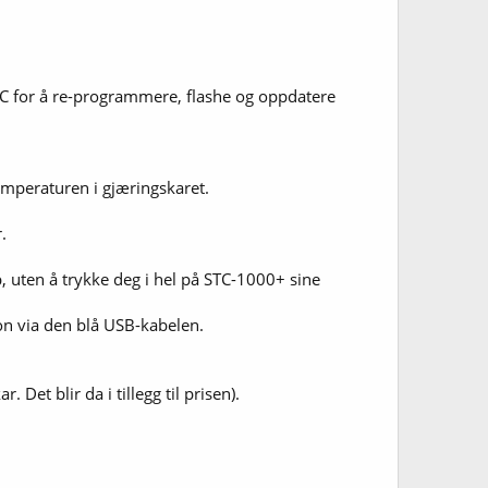
 PC for å re-programmere, flashe og oppdatere
temperaturen i gjæringskaret.
.
p, uten å trykke deg i hel på STC-1000+ sine
jon via den blå USB-kabelen.
Det blir da i tillegg til prisen).