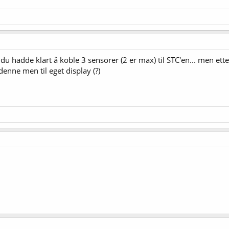
155,4 KB · Sett: 344
t du hadde klart å koble 3 sensorer (2 er max) til STC'en... men ett
denne men til eget display (?)