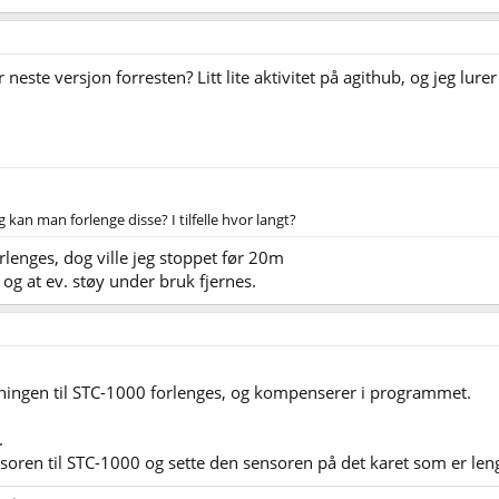
este versjon forresten? Litt lite aktivitet på agithub, og jeg lure
.
kan man forlenge disse? I tilfelle hvor langt?
rlenges, dog ville jeg stoppet før 20m
 og at ev. støy under bruk fjernes.
dningen til STC-1000 forlenges, og kompenserer i programmet.
.
nsoren til STC-1000 og sette den sensoren på det karet som er leng