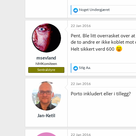
227,7 KB · Sett: 349
R
Noget Undergjæret
e
a
k
22 Jan 2016
s
j
Pent. Ble litt overrasket over a
o
de to andre er ikke koblet mot 
n
Helt sikkert verd 600
e
r
msevland
:
NMKomiteen
R
Stig Aa.
Sentralstyre
e
a
k
22 Jan 2016
s
j
Porto inkludert eller i tillegg?
o
n
e
r
Jan-Ketil
:
22 Jan 2016