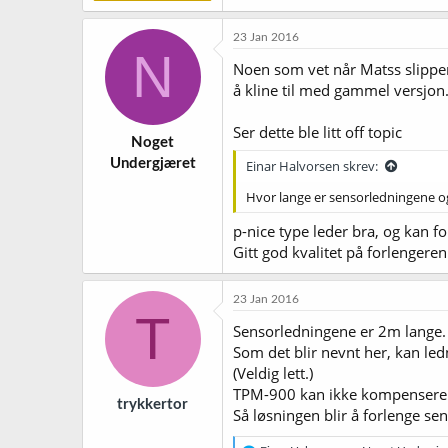
23 Jan 2016
N
Noen som vet når Matss slipper n
å kline til med gammel versjon
Ser dette ble litt off topic
Noget
Undergjæret
Einar Halvorsen skrev:
Hvor lange er sensorledningene og 
p-nice type leder bra, og kan fo
Gitt god kvalitet på forlengeren
23 Jan 2016
T
Sensorledningene er 2m lange.
Som det blir nevnt her, kan le
(Veldig lett.)
TPM-900 kan ikke kompensere
trykkertor
Så løsningen blir å forlenge se