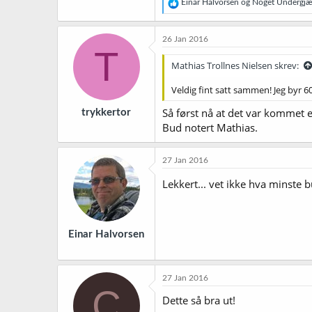
R
Einar Halvorsen
og
Noget Undergjæ
e
a
k
26 Jan 2016
s
T
j
Mathias Trollnes Nielsen skrev:
o
n
Veldig fint satt sammen! Jeg byr 
e
r
Så først nå at det var kommet 
trykkertor
:
Bud notert Mathias.
27 Jan 2016
Lekkert... vet ikke hva minste 
Einar Halvorsen
27 Jan 2016
C
Dette så bra ut!