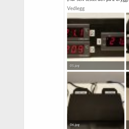
Vedlegg
01.jpg
213,5 KB · Sett: 341
06.jpg