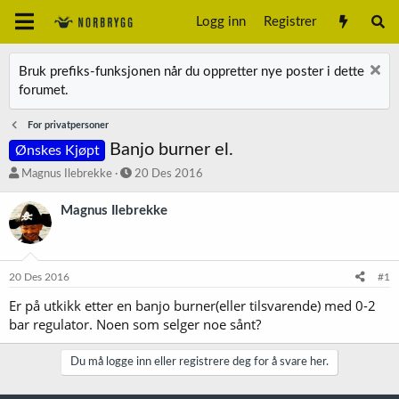
Logg inn
Registrer
Bruk prefiks-funksjonen når du oppretter nye poster i dette
forumet.
For privatpersoner
Banjo burner el.
Ønskes Kjøpt
T
S
Magnus Ilebrekke
20 Des 2016
r
t
å
a
Magnus Ilebrekke
d
r
s
t
t
d
a
a
20 Des 2016
#1
r
t
t
o
Er på utkikk etter en banjo burner(eller tilsvarende) med 0-2
e
bar regulator. Noen som selger noe sånt?
r
Du må logge inn eller registrere deg for å svare her.