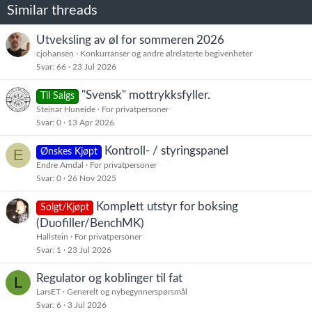
Similar threads
Utveksling av øl for sommeren 2026
cjohansen
Konkurranser og andre ølrelaterte begivenheter
Svar
66
23 Jul 2026
"Svensk" mottrykksfyller.
Til Salgs
Steinar Huneide
For privatpersoner
Svar
0
13 Apr 2026
Kontroll- / styringspanel
E
Ønskes Kjøpt
Endre Amdal
For privatpersoner
Svar
0
26 Nov 2025
Komplett utstyr for boksing
Solgt/Kjøpt
(Duofiller/BenchMK)
Hallstein
For privatpersoner
Svar
1
23 Jul 2026
Regulator og koblinger til fat
L
LarsET
Generelt og nybegynnerspørsmål
Svar
6
3 Jul 2026