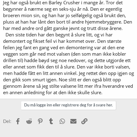
Jeg har også brukt en Barley Crusher i mange år. Tror det
begynner å nærme seg en seks-sju år nå. Den er egentlig
broeren mion sin, og han har jo selfølgelig også brukt den,
pluss at han har lånt den bort til andre hjemmebryggere. Den
har med andre ord gått ganske jevnt og trutt disse årene.
Den siste tiden har den begynt å slure litt, og vi har
demontert og fikset feil vi har kommet over. Den største
feilen jeg fant en gang ved en demontering var at den ene
veggen som går ned mot valsen (den som man ikke kobler
drillen til) hadde bøyd seg noe nedover, og dette utgjorde ett
eller annet som fikk den til å slure. Den var ikke borti valsen,
men hadde fått en litt annen vinkel. Jeg rettet den opp igjen og
den gikk som smurt igjen. Noe slitt er den også blitt opp
gjennom årene så jeg stilte valsene litt mer ifra hverandre ved
en annen anledning for at den ikke skulle slure.
Du må logge inn eller registrere deg for å svare her.
Facebook
Reddit
Pinterest
Tumblr
WhatsApp
E-post
Link
Del: