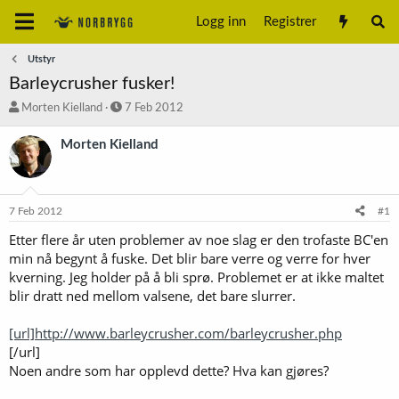
Logg inn
Registrer
Utstyr
Barleycrusher fusker!
T
S
Morten Kielland
7 Feb 2012
r
t
å
a
Morten Kielland
d
r
s
t
t
d
a
a
7 Feb 2012
#1
r
t
t
o
Etter flere år uten problemer av noe slag er den trofaste BC'en
e
min nå begynt å fuske. Det blir bare verre og verre for hver
r
kverning. Jeg holder på å bli sprø. Problemet er at ikke maltet
blir dratt ned mellom valsene, det bare slurrer.
[url]http://www.barleycrusher.com/barleycrusher.php
[/url]
Noen andre som har opplevd dette? Hva kan gjøres?