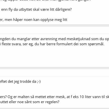
n fly da utbyttet skal være litt dårligere?
er, men håper noen kan opplyse meg litt
engden du manglar etter avrenning med mesketjuknad som du oppgir(
i fleste svara, ser eg, du har berre formulert dei som spørsmål.
ftet det jeg trodde da ;-)
? Og er malten så mettet etter mesk, at f eks 10 liter vann til sky
inuttet eller noe sånt som er regelen?