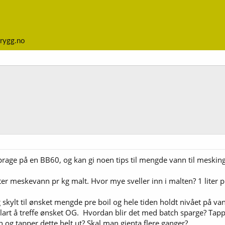
rygg.no
rage på en BB60, og kan gi noen tips til mengde vann til mesking
iter meskevann pr kg malt. Hvor mye sveller inn i malten? 1 liter p
eg skylt til ønsket mengde pre boil og hele tiden holdt nivået på v
ke klart å treffe ønsket OG. Hvordan blir det med batch sparge? Tapp
n og tapper dette helt ut? Skal man gjenta flere ganger?