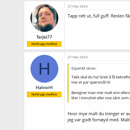
27 Mar 2014
Tapp rett ut, full guff. Resten f
Tarjei77
Norbrygg-medlem
27 Mar 2014
H
EspenM skrev:
Takk skal du ha! Greit å få bekrefte
Har et par spørsmål til:
HalvorH
Beregner man mer malt enn ellers? O
Norbrygg-medlem
liter i minuttet eller noe sånt som
Hvor mye malt du trenger er av
jeg var godt fornøyd med. Malten