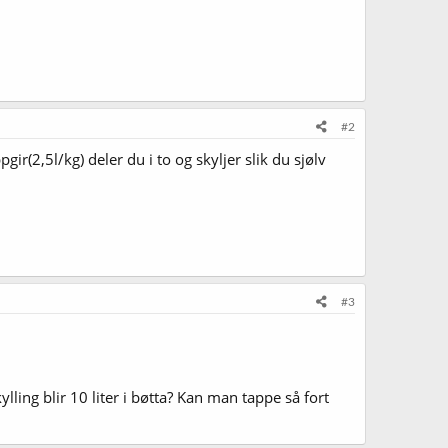
#2
2,5l/kg) deler du i to og skyljer slik du sjølv
#3
lling blir 10 liter i bøtta? Kan man tappe så fort