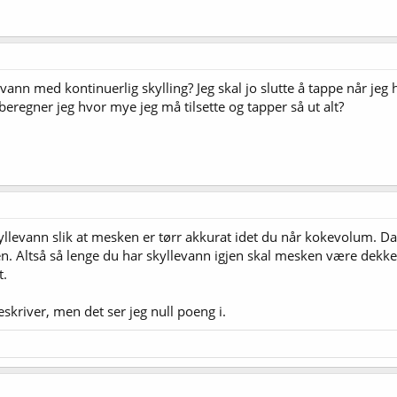
ann med kontinuerlig skylling? Jeg skal jo slutte å tappe når j
eregner jeg hvor mye jeg må tilsette og tapper så ut alt?
llevann slik at mesken er tørr akkurat idet du når kokevolum. Da
ken. Altså så lenge du har skyllevann igjen skal mesken være dekk
t.
skriver, men det ser jeg null poeng i.