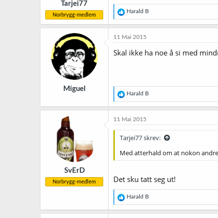
Tarjei77
R
Harald B
Norbrygg-medlem
e
a
k
11 Mai 2015
s
j
Skal ikke ha noe å si med mindr
o
n
e
r
Miguel
:
R
Harald B
e
a
k
11 Mai 2015
s
j
Tarjei77 skrev:
o
n
Med atterhald om at nokon andre v
e
r
SvErD
:
Det sku tatt seg ut!
Norbrygg-medlem
R
Harald B
e
a