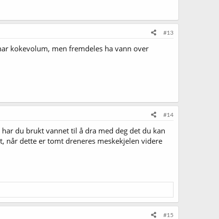
#13
eg har kokevolum, men fremdeles ha vann over
#14
 har du brukt vannet til å dra med deg det du kan
et, når dette er tomt dreneres meskekjelen videre
#15