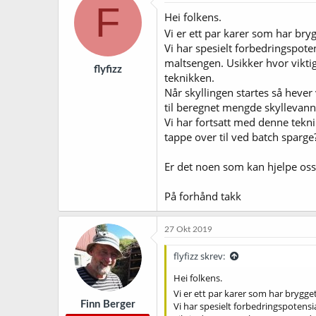
s
F
j
Hei folkens.
o
Vi er ett par karer som har bry
n
Vi har spesielt forbedringspoten
e
r
maltsengen. Usikker hvor viktig
flyfizz
:
teknikken.
Når skyllingen startes så hever 
til beregnet mengde skyllevann 
Vi har fortsatt med denne tekni
tappe over til ved batch sparge
Er det noen som kan hjelpe oss
På forhånd takk
27 Okt 2019
flyfizz skrev:
Hei folkens.
Vi er ett par karer som har brygge
Finn Berger
Vi har spesielt forbedringspotensi