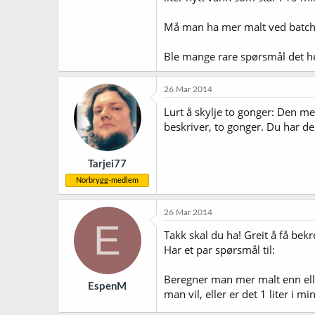
Må man ha mer malt ved batch en
Ble mange rare spørsmål det h
26 Mar 2014
Lurt å skylje to gonger: Den m
beskriver, to gonger. Du har de
Tarjei77
Norbrygg-medlem
26 Mar 2014
E
Takk skal du ha! Greit å få bekre
Har et par spørsmål til:
Beregner man mer malt enn ellers
EspenM
man vil, eller er det 1 liter i m