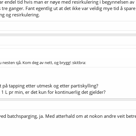
r endel tid hvis man er nøye med resirkulering i begynnelsen av h
tre ganger. Fant egentlig ut at det ikke var veldig mye tid å spare 
g og resirkulering.
du nesten sjå. Kom deg av nett, og brygg! :skitbra:
art på tapping etter utmesk og etter partiskylling?
 L pr min, er det kun for kontinuerlig det gjelder?
 ved batchsparging, ja. Med atterhald om at nokon andre veit betre,