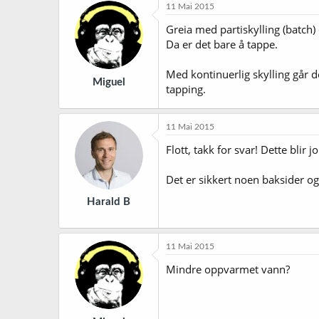
k
11 Mai 2015
s
j
Greia med partiskylling (batch) 
o
Da er det bare å tappe.
n
e
r
Med kontinuerlig skylling går d
Miguel
:
tapping.
11 Mai 2015
Flott, takk for svar! Dette bli
Det er sikkert noen baksider ogs
Harald B
11 Mai 2015
Mindre oppvarmet vann?