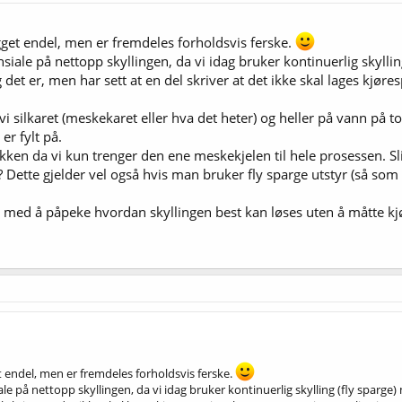
gget endel, men er fremdeles forholdsvis ferske.
siale på nettopp skyllingen, da vi idag bruker kontinuerlig skyllin
 det er, men har sett at en del skriver at det ikke skal lages kjør
vi silkaret (meskekaret eller hva det heter) og heller på vann på to
er fylt på.
kken da vi kun trenger den ene meskekjelen til hele prosessen. Sli
? Dette gjelder vel også hvis man bruker fly sparge utstyr (så so
 med å påpeke hvordan skyllingen best kan løses uten å måtte kjøp
t endel, men er fremdeles forholdsvis ferske.
ale på nettopp skyllingen, da vi idag bruker kontinuerlig skylling (fly sparge