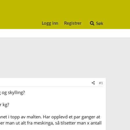
Logg inn
Registrer
Søk
#1
 og skylling?
r kg?
annet i topp av malten. Har opplevd et par ganger at
er man ut alt fra meskinga, så tilsetter man x antall