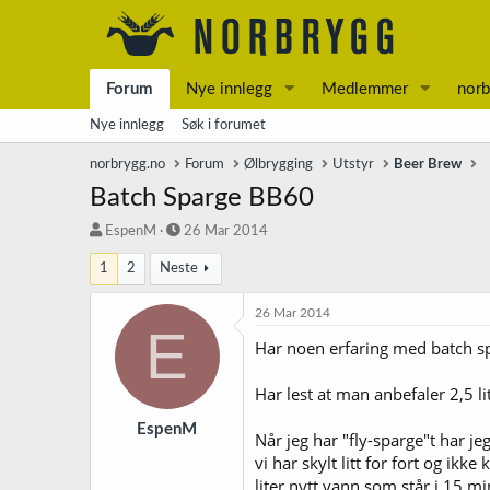
Forum
Nye innlegg
Medlemmer
norb
Nye innlegg
Søk i forumet
norbrygg.no
Forum
Ølbrygging
Utstyr
Beer Brew
Batch Sparge BB60
T
S
EspenM
26 Mar 2014
r
t
1
2
Neste
å
a
d
r
s
t
26 Mar 2014
E
t
d
Har noen erfaring med batch sp
a
a
r
t
t
o
Har lest at man anbefaler 2,5 l
e
r
EspenM
Når jeg har "fly-sparge"t har j
vi har skylt litt for fort og ik
liter nytt vann som står i 15 mi