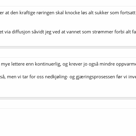
er at den kraftige røringen skal knocke løs alt sukker som fortsatt
et via diffusjon såvidt jeg ved at vannet som strømmer forbi alt f
r jo mye lettere enn kontinuerlig, og krever jo også mindre oppvarm
å, men vi tar for oss nedkjøling- og gjæringsprosessen før vi inves