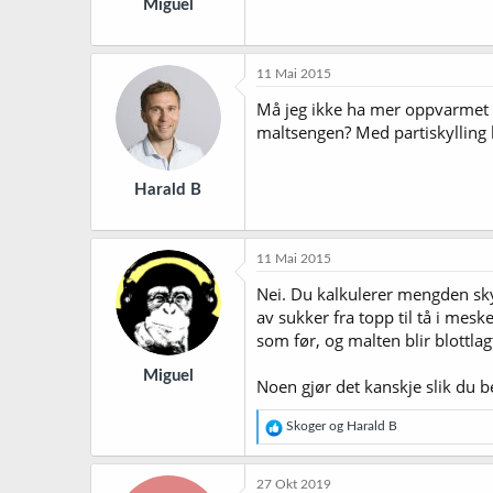
Miguel
11 Mai 2015
Må jeg ikke ha mer oppvarmet v
maltsengen? Med partiskylling b
Harald B
11 Mai 2015
Nei. Du kalkulerer mengden sky
av sukker fra topp til tå i mes
som før, og malten blir blottlag
Miguel
Noen gjør det kanskje slik du be
R
Skoger
og
Harald B
e
a
k
27 Okt 2019