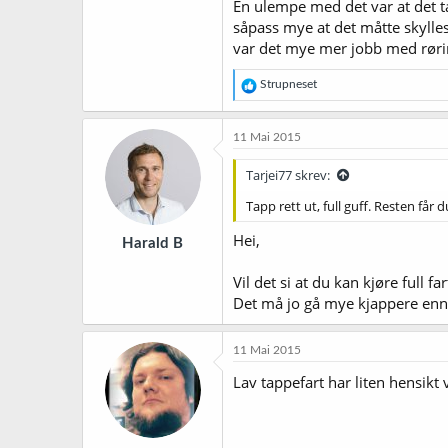
En ulempe med det var at det ta
såpass mye at det måtte skylles 
var det mye mer jobb med rørin
R
Strupneset
e
a
k
11 Mai 2015
s
j
Tarjei77 skrev:
o
n
Tapp rett ut, full guff. Resten får 
e
r
Hei,
Harald B
:
Vil det si at du kan kjøre full f
Det må jo gå mye kjappere enn 1
11 Mai 2015
Lav tappefart har liten hensikt