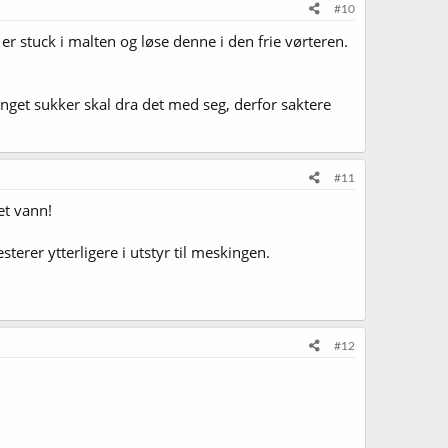
#10
 er stuck i malten og løse denne i den frie vørteren.
anget sukker skal dra det med seg, derfor saktere
#11
et vann!
terer ytterligere i utstyr til meskingen.
#12