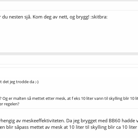
år du nesten sjå. Kom deg av nett, og brygg! :skitbra:
t det jeg trodde da ;-)
g er malten så mettet etter mesk, at f eks 10 liter vann til skylling blir 10 li
 er regelen?
hengig av meskeeffektiviteten. Da jeg brygget med BB60 hadde vi
 blir såpass mettet av mesk at 10 liter til skylling blir ca 10 lite