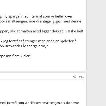
g (fly sparge) med litermål som vi heller over
espor i maltsengen, noe vi antagelig gjør med denne
ppen, slik at malten alltid ligger dekket i væske helt
k jeg forstår så trenger man enda en kjele for å
m SS Brewtech Fly sparge arm)?
e inn flere kjeler?
#16
) med litermål som vi heller over maltsengen. Usikker hvor