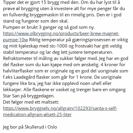
Tipper det er gjort 15 brygg med den. Om du har lyst til å
prøve øl brygging uten å investere alt for mye penger får du
en fullverdig bryggemaskin til en rimelig pris. Den er i god
stand og fungerer som den skal.
Pumpen er brukt 3 ganger og så god som ny.
https://www.olbrygging.no/products/beer-brew-magnet-
pumpe-10w
Riktig temperatur på gjæringsprosessen er viktig
og mitt kjøleskap med stc-1000 og frostvakt har gitt veldig
stabil temperatur og lar deg lett justere temperaturen.
Refraktometer til måling av sukker følger med. Jeg har en god
del flasker som du kan kjøpe med om ønskelig. 4 kroner for
halvliterflasker som er originale og en god del uoriginale som
f.eks Laadegård flasker som går for 1 krone. De uoriginale
fungere like bra, jeg har ikke opplevd noen uhell eller
lekkasjer. Alle flaskene er vasket og trenger bare en omgang
Star San på bryggedagen.
Det følger med ett maltsett:
https://www.bryggselv.no/allgrain/102293/santa-s-self-
medication-allgrain-ølsett-25-liter
Jeg bor på Skullerud i Oslo