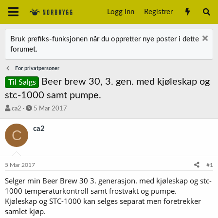
Logg inn
Registrer
Bruk prefiks-funksjonen når du oppretter nye poster i dette
forumet.
For privatpersoner
Beer brew 30, 3. gen. med kjøleskap og
Til Salgs
stc-1000 samt pumpe.
T
S
ca2
5 Mar 2017
r
t
å
a
ca2
C
d
r
s
t
t
d
a
a
5 Mar 2017
#1
r
t
t
o
Selger min Beer Brew 30 3. generasjon. med kjøleskap og stc-
e
1000 temperaturkontroll samt frostvakt og pumpe.
r
Kjøleskap og STC-1000 kan selges separat men foretrekker
samlet kjøp.