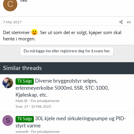
ca2
C
7 Mar 2017
#6
Det stemmer
. Ser ut som det er solgt, kjøper som skal
hente i morgen.
Du må logge inn eller registrere deg for å svare her.
Similar threads
Diverse bryggeutstyr selges,
Til Salgs
erlenmeyerkolbe 5000ml, SSR, STC-1000,
Kjøleskap, etc.
Mats Ø.
For privatpersoner
Svar
27
10 Feb 2025
30L kjele med sirkuleringspumpe og PID-
S
Til Salgs
styrt varme
svenerik
For privatpersoner