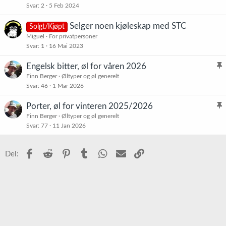
Svar
2
5 Feb 2024
Selger noen kjøleskap med STC
Solgt/Kjøpt
Miguel
For privatpersoner
Svar
1
16 Mai 2023
Engelsk bitter, øl for våren 2026
l
Finn Berger
Øltyper og øl generelt
Svar
46
1 Mar 2026
i
s
Porter, øl for vinteren 2025/2026
t
l
Finn Berger
Øltyper og øl generelt
r
Svar
77
11 Jan 2026
i
e
s
t
t
Facebook
Reddit
Pinterest
Tumblr
WhatsApp
E-post
Link
Del:
r
e
t