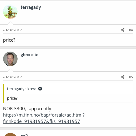
terragady
6 Mar 2017
#4
price?
glennrlie
6 Mar 2017
#5
terragady skrev:
price?
NOK 3300,- apparently:
https://m.finn.no/bap/forsale/ad.html?
finnkode=91931957&fks=91931957