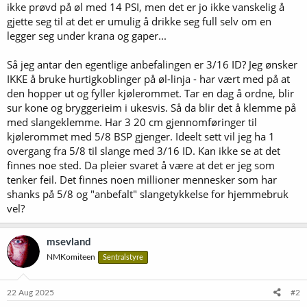
ikke prøvd på øl med 14 PSI, men det er jo ikke vanskelig å
gjette seg til at det er umulig å drikke seg full selv om en
legger seg under krana og gaper...
Så jeg antar den egentlige anbefalingen er 3/16 ID? Jeg ønsker
IKKE å bruke hurtigkoblinger på øl-linja - har vært med på at
den hopper ut og fyller kjølerommet. Tar en dag å ordne, blir
sur kone og bryggerieim i ukesvis. Så da blir det å klemme på
med slangeklemme. Har 3 20 cm gjennomføringer til
kjølerommet med 5/8 BSP gjenger. Ideelt sett vil jeg ha 1
overgang fra 5/8 til slange med 3/16 ID. Kan ikke se at det
finnes noe sted. Da pleier svaret å være at det er jeg som
tenker feil. Det finnes noen millioner mennesker som har
shanks på 5/8 og "anbefalt" slangetykkelse for hjemmebruk
vel?
msevland
NMKomiteen
Sentralstyre
22 Aug 2025
#2