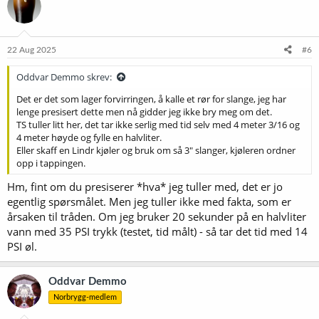
22 Aug 2025
#6
Oddvar Demmo skrev:
Det er det som lager forvirringen, å kalle et rør for slange, jeg har
lenge presisert dette men nå gidder jeg ikke bry meg om det.
TS tuller litt her, det tar ikke serlig med tid selv med 4 meter 3/16 og
4 meter høyde og fylle en halvliter.
Eller skaff en Lindr kjøler og bruk om så 3" slanger, kjøleren ordner
opp i tappingen.
Hm, fint om du presiserer *hva* jeg tuller med, det er jo
egentlig spørsmålet. Men jeg tuller ikke med fakta, som er
årsaken til tråden. Om jeg bruker 20 sekunder på en halvliter
vann med 35 PSI trykk (testet, tid målt) - så tar det tid med 14
PSI øl.
Oddvar Demmo
Norbrygg-medlem