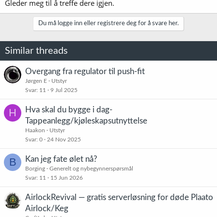
Gleder meg til å treffe dere igjen.
Du må logge inn eller registrere deg for å svare her.
Similar threads
Overgang fra regulator til push-fit
Jørgen E
Utstyr
Svar
11
9 Jul 2025
Hva skal du bygge i dag-
H
Tappeanlegg/kjøleskapsutnyttelse
Haakon
Utstyr
Svar
0
24 Nov 2025
Kan jeg fate ølet nå?
B
Borging
Generelt og nybegynnerspørsmål
Svar
11
15 Jun 2026
AirlockRevival — gratis serverløsning for døde Plaato
Airlock/Keg