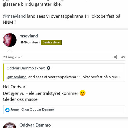
glassene blir du garanter ikke.
@msevland
land sees vi over tappekrana 11. oktoberfest på
NNM ?
msevland
NMKomiteen
Sentralstyre
23 Aug 2025
#9
Oddvar Demmo skrev:
@msevland
land sees vi over tappekrana 11. oktoberfest på NNM ?
Hei Oddvar.
Det gjør vi. Hele Sentralstyret kommer
Gleder oss masse
R
Jørgen O
og
Oddvar Demmo
e
a
k
Oddvar Demmo
s