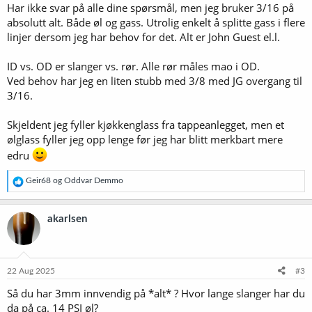
Har ikke svar på alle dine spørsmål, men jeg bruker 3/16 på
absolutt alt. Både øl og gass. Utrolig enkelt å splitte gass i flere
linjer dersom jeg har behov for det. Alt er John Guest el.l.
ID vs. OD er slanger vs. rør. Alle rør måles mao i OD.
Ved behov har jeg en liten stubb med 3/8 med JG overgang til
3/16.
Skjeldent jeg fyller kjøkkenglass fra tappeanlegget, men et
ølglass fyller jeg opp lenge før jeg har blitt merkbart mere
edru
R
Geir68
og
Oddvar Demmo
e
a
k
akarlsen
s
j
o
n
e
22 Aug 2025
#3
r
Så du har 3mm innvendig på *alt* ? Hvor lange slanger har du
:
da på ca. 14 PSI øl?