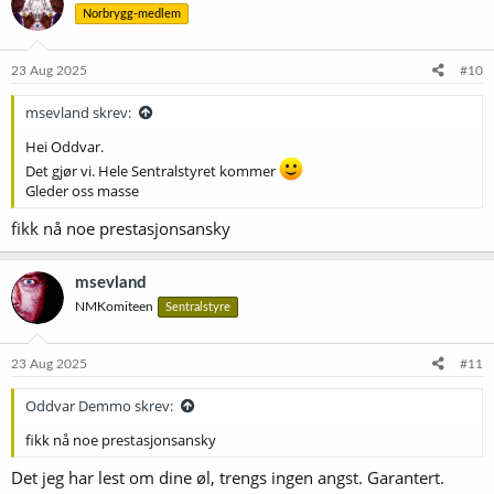
Norbrygg-medlem
j
o
n
e
23 Aug 2025
#10
r
:
msevland skrev:
Hei Oddvar.
Det gjør vi. Hele Sentralstyret kommer
Gleder oss masse
fikk nå noe prestasjonsansky
msevland
NMKomiteen
Sentralstyre
23 Aug 2025
#11
Oddvar Demmo skrev:
fikk nå noe prestasjonsansky
Det jeg har lest om dine øl, trengs ingen angst. Garantert.