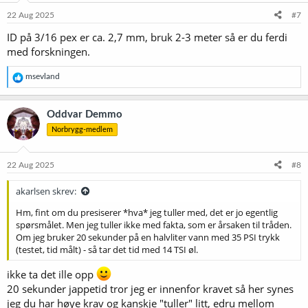
22 Aug 2025
#7
ID på 3/16 pex er ca. 2,7 mm, bruk 2-3 meter så er du ferdi
med forskningen.
R
msevland
e
a
k
Oddvar Demmo
s
Norbrygg-medlem
j
o
n
e
22 Aug 2025
#8
r
:
akarlsen skrev:
Hm, fint om du presiserer *hva* jeg tuller med, det er jo egentlig
spørsmålet. Men jeg tuller ikke med fakta, som er årsaken til tråden.
Om jeg bruker 20 sekunder på en halvliter vann med 35 PSI trykk
(testet, tid målt) - så tar det tid med 14 TSI øl.
ikke ta det ille opp
20 sekunder jappetid tror jeg er innenfor kravet så her synes
jeg du har høye krav og kanskje "tuller" litt, edru mellom