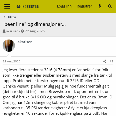
Logg inn
Registrer
Utstyr
"beer line" og dimensjoner...
T
S
akarlsen
22 Aug 2025
r
t
å
a
akarlsen
d
r
s
t
t
d
a
a
22 Aug 2025
#1
r
t
t
o
Jeg leser flere steder at 3/16 (4.78mm) er "anbefalt" for folk
e
som ikke trenger eller ønsker metervis med slange fra tank til
r
tapp. Problemet er forvirringen rundt 3/16 ID eller OD...
Ganske vesentlig eller? Mulig jeg gjør noe fundamentalt galt
(det har skjedd før) - men Brewshop m.fl. oppmuntrer i stor
grad til å bruke 3/16 OD og hurtikoblinger. Det er ca. 3mm ID.
Om jeg har 1,5m slange og kobler på et fat med vann
karbonert til 35 PSI tar det evigheter å fylle et kjøkkenglass
(evigheter er 10 sekunder for et kjøkkenglass på 2.5dl). Har