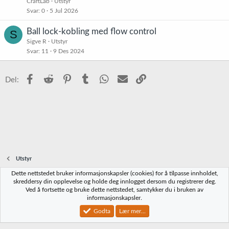
CraftLab
Utstyr
Svar
0
5 Jul 2026
Ball lock-kobling med flow control
S
Sigve R
Utstyr
Svar
11
9 Des 2024
Facebook
Reddit
Pinterest
Tumblr
WhatsApp
E-post
Link
Del:
Utstyr
Dette nettstedet bruker informasjonskapsler (cookies) for å tilpasse innholdet,
Norbrygg-default
skreddersy din opplevelse og holde deg innlogget dersom du registrerer deg.
Ved å fortsette og bruke dette nettstedet, samtykker du i bruken av
Kontakt oss
Vilkår og regler
Personvernregler
Hjelp
Hjem
R
informasjonskapsler.
S
S
Godta
Lær mer...
®
Community platform by XenForo
© 2010-2023 XenForo Ltd.