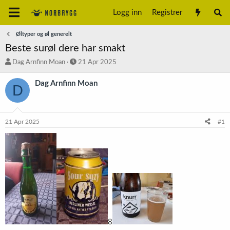
Logg inn
Registrer
Øltyper og øl generelt
Beste surøl dere har smakt
T
S
Dag Arnfinn Moan
21 Apr 2025
r
t
å
a
Dag Arnfinn Moan
D
d
r
s
t
t
d
a
a
21 Apr 2025
#1
r
t
t
o
e
r
8