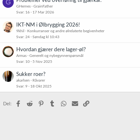
Problemer ved overføring til gjærkar.
G
GHernes
GrainFather
Svar
16
17 Mar 2026
IKT-NM i Ølbrygging 2026!
9khil
Konkurranser og andre ølrelaterte begivenheter
Svar
24
Søndag kl 10:43
Hvordan gjærer dere lager-øl?
Armas
Generelt og nybegynnerspørsmål
Svar
10
5 Nov 2025
Sukker roer?
akarlsen
Råvarer
Svar
9
18 Okt 2025
Facebook
Reddit
Pinterest
Tumblr
WhatsApp
E-post
Link
Del: