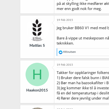
på at skylling ikke medfører øk
mer enn godt nok for meg.
19 Feb 2015
Jeg bruker BB60 V1 med med 
Bare å vippe ut meskeposen når
teknikken.
Mattias S
R
KKnutsen
e
a
k
19 Feb 2015
s
H
j
Takker for oppklaringer folkens
o
1) Bruker dere falsk bunn i BIAB
n
2) Bør man ha bazookafilter i 
e
r
3) Jeg kommer ikke til å invest
Haakon2015
:
få en del temperaturtap i desili
4) Rører dere jevnlig under mal