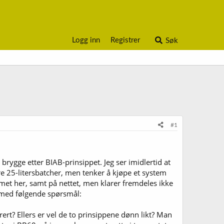
Logg inn
Registrer
Søk
#1
rygge etter BIAB-prinsippet. Jeg ser imidlertid at
re 25-litersbatcher, men tenker å kjøpe et system
forumet her, samt på nettet, men klarer fremdeles ikke
 med følgende spørsmål:
rert? Ellers er vel de to prinsippene dønn likt? Man