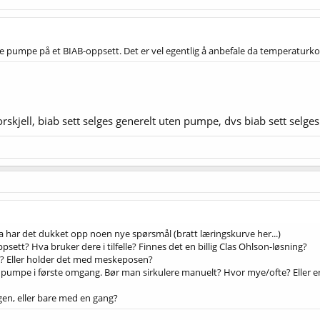
 pumpe på et BIAB-oppsett. Det er vel egentlig å anbefale da temperaturkont
forskjell, biab sett selges generelt uten pumpe, dvs biab sett selg
Da har det dukket opp noen nye spørsmål (bratt læringskurve her...)
psett? Hva bruker dere i tilfelle? Finnes det en billig Clas Ohlson-løsning?
B? Eller holder det med meskeposen?
i pumpe i første omgang. Bør man sirkulere manuelt? Hvor mye/ofte? Eller er d
gen, eller bare med en gang?