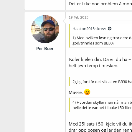
Det er ikke noe problem å mont
19 Feb 2015
Haakon2015 skrev:
1) Med hvilken løsning tror dere 
god/trinnløs som BB30?
Per Buer
Isoler kjelen din. Da vil du ha 
helt jevn temp i mesken.
2) Jeg forstår det slik at en BB30 
Masse.
4) Hvordan skyller man når man bru
helle dette vannet tilbake i 50-lite
Med 25l sats i 50l kjele vil du 
drar opp posen og lar den renne