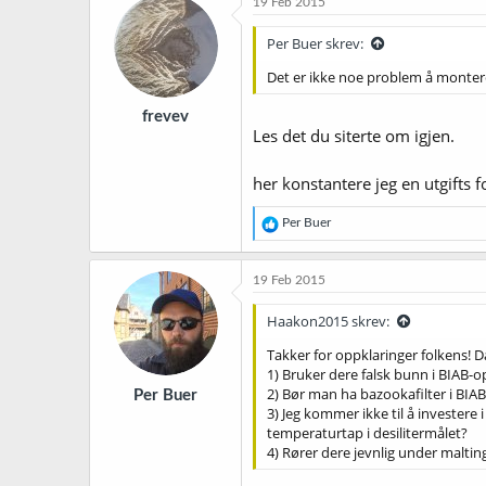
19 Feb 2015
Per Buer skrev:
Det er ikke noe problem å montere
frevev
Les det du siterte om igjen.
her konstantere jeg en utgifts 
R
Per Buer
e
a
k
19 Feb 2015
s
j
Haakon2015 skrev:
o
n
Takker for oppklaringer folkens! 
e
1) Bruker dere falsk bunn i BIAB-op
r
2) Bør man ha bazookafilter i BIA
Per Buer
:
3) Jeg kommer ikke til å investere 
temperaturtap i desilitermålet?
4) Rører dere jevnlig under maltin