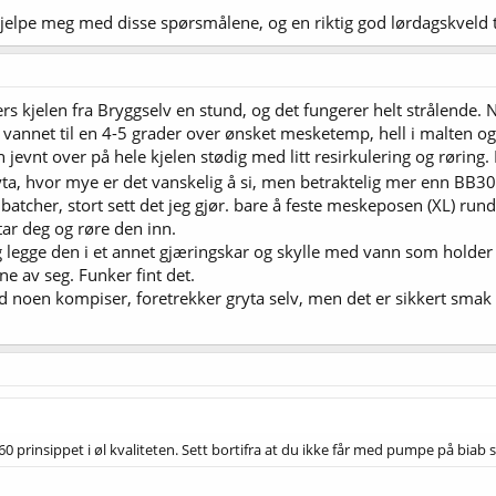
jelpe meg med disse spørsmålene, og en riktig god lørdagskveld ti
ers kjelen fra Bryggselv en stund, og det fungerer helt strålende
p vannet til en 4-5 grader over ønsket mesketemp, hell i malten o
evnt over på hele kjelen stødig med litt resirkulering og røring. 
gryta, hvor mye er det vanskelig å si, men betraktelig mer enn BB
s batcher, stort sett det jeg gjør. bare å feste meskeposen (XL) ru
ar deg og røre den inn.
g legge den i et annet gjæringskar og skylle med vann som holder ca
ne av seg. Funker fint det.
 noen kompiser, foretrekker gryta selv, men det er sikkert smak o
0 prinsippet i øl kvaliteten. Sett bortifra at du ikke får med pumpe på biab s