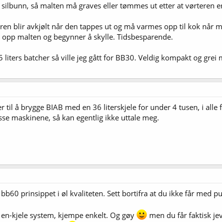
silbunn, så malten må graves eller tømmes ut etter at vørteren e
n blir avkjølt når den tappes ut og må varmes opp til kok når 
 opp malten og begynner å skylle. Tidsbesparende.
5 liters batcher så ville jeg gått for BB30. Veldig kompakt og grei
 til å brygge BIAB med en 36 literskjele for under 4 tusen, i alle 
isse maskinene, så kan egentlig ikke uttale meg.
bb60 prinsippet i øl kvaliteten. Sett bortifra at du ikke får med p
l en-kjele system, kjempe enkelt. Og gøy
men du får faktisk j