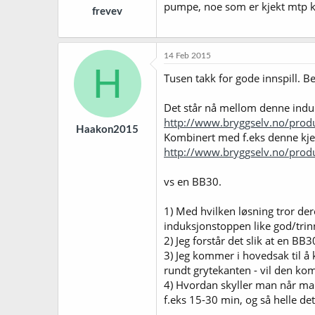
pumpe, noe som er kjekt mtp 
frevev
14 Feb 2015
H
Tusen takk for gode innspill. B
Det står nå mellom denne ind
http://www.bryggselv.no/prod
Haakon2015
Kombinert med f.eks denne kje
http://www.bryggselv.no/produ
vs en BB30.
1) Med hvilken løsning tror de
induksjonstoppen like god/tri
2) Jeg forstår det slik at en B
3) Jeg kommer i hovedsak til å k
rundt grytekanten - vil den ko
4) Hvordan skyller man når man
f.eks 15-30 min, og så helle det