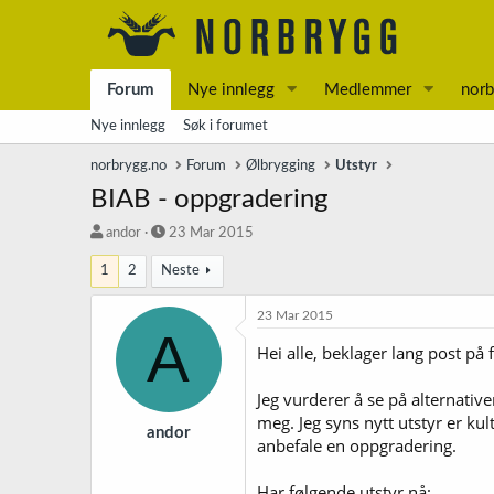
Forum
Nye innlegg
Medlemmer
norb
Nye innlegg
Søk i forumet
norbrygg.no
Forum
Ølbrygging
Utstyr
BIAB - oppgradering
T
S
andor
23 Mar 2015
r
t
1
2
Neste
å
a
d
r
s
t
23 Mar 2015
A
t
d
Hei alle, beklager lang post på
a
a
r
t
t
o
Jeg vurderer å se på alternativ
e
meg. Jeg syns nytt utstyr er k
r
andor
anbefale en oppgradering.
Har følgende utstyr nå: