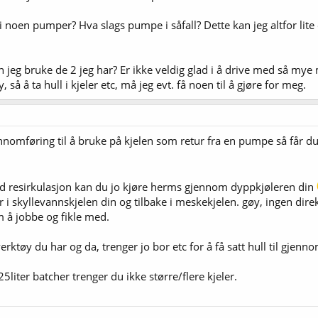
i noen pumper? Hva slags pumpe i såfall? Dette kan jeg altfor lite 
kan jeg bruke de 2 jeg har? Er ikke veldig glad i å drive med så my
så å ta hull i kjeler etc, må jeg evt. få noen til å gjøre for meg.
nomføring til å bruke på kjelen som retur fra en pumpe så får du 
 resirkulasjon kan du jo kjøre herms gjennom dyppkjøleren din
i skyllevannskjelen din og tilbake i meskekjelen. gøy, ingen di
å jobbe og fikle med.
 verktøy du har og da, trenger jo bor etc for å få satt hull til gjenn
5liter batcher trenger du ikke større/flere kjeler.