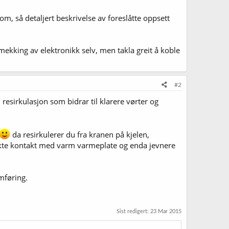
om, så detaljert beskrivelse av foreslåtte oppsett
e mekking av elektronikk selv, men takla greit å koble
#2
resirkulasjon som bidrar til klarere vørter og
da resirkulerer du fra kranen på kjelen,
rekte kontakt med varm varmeplate og enda jevnere
omføring.
Sist redigert:
23 Mar 2015