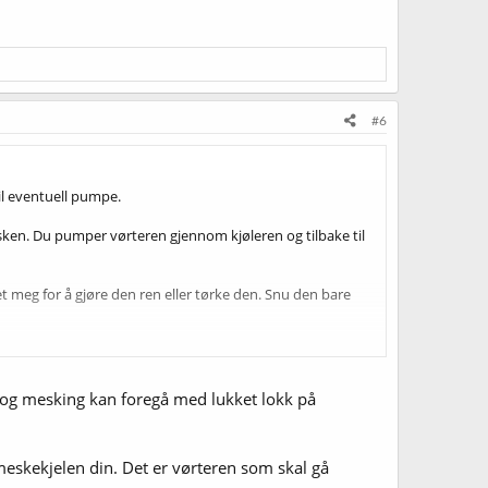
#6
il eventuell pumpe.
esken. Du pumper vørteren gjennom kjøleren og tilbake til
et meg for å gjøre den ren eller tørke den. Snu den bare
å skyllevannskjelen. Eventuelt kan det kanskje gå med en
 og mesking kan foregå med lukket lokk på
 meskekjelen din. Det er vørteren som skal gå