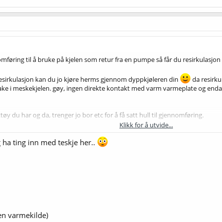
føring til å bruke på kjelen som retur fra en pumpe så får du resirkulasjon 
sirkulasjon kan du jo kjøre herms gjennom dyppkjøleren din
da resirku
ilbake i meskekjelen. gøy, ingen direkte kontakt med varm varmeplate og en
rktøy du har og da, trenger jo bor etc for å få satt hull til gjennomføring.
Klikk for å utvide...
ter batcher trenger du ikke større/flere kjeler.
 ha ting inn med teskje her..
en varmekilde)