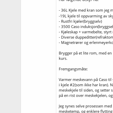
- 36L Kjele med kran som jeg m
-19L kjele til oppvarming av sk
- Rustfri kjøler(bryggselv)
- 3500 Caso induksjon(bryggse
- Kjøleskap + varmebelte, styr
- Diverse duppeditter(refrakt
- Magnetrører og erlenmeyerk
Brygger på et lite rom, med en 
kurs.
Fremgangsmåte:
Varmer meskevann på Caso til str
i kjele #2(som ikke har kran). N
meskekjele til siden, og setter
på en rist over meskekjelen, o
Jeg synes selve prosessen med 
mesketemp, og enklere flytting