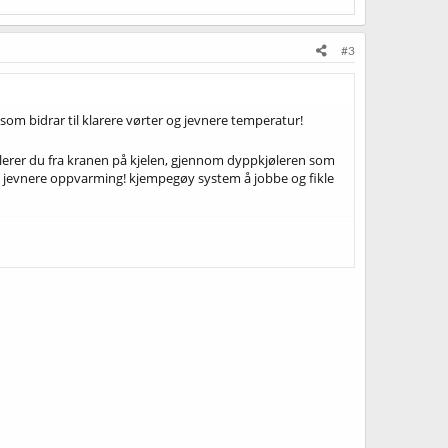
#3
som bidrar til klarere vørter og jevnere temperatur!
lerer du fra kranen på kjelen, gjennom dyppkjøleren som
da jevnere oppvarming! kjempegøy system å jobbe og fikle