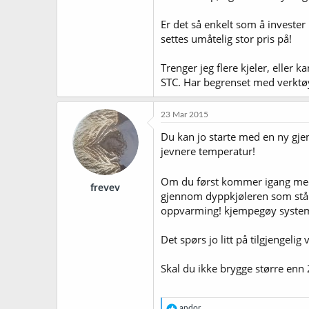
Er det så enkelt som å invester 
settes umåtelig stor pris på!
Trenger jeg flere kjeler, eller 
STC. Har begrenset med verktøy, 
23 Mar 2015
Du kan jo starte med en ny gjen
jevnere temperatur!
Om du først kommer igang med
frevev
gjennom dyppkjøleren som står 
oppvarming! kjempegøy system 
Det spørs jo litt på tilgjengelig
Skal du ikke brygge større enn 2
R
andor