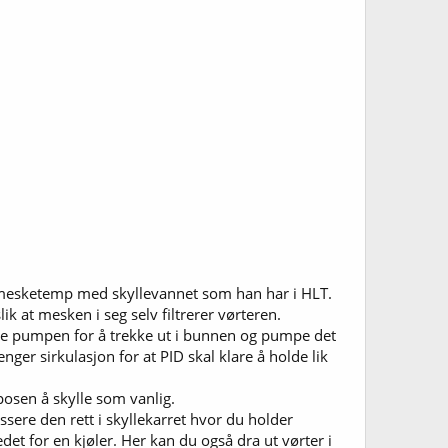
de mesketemp med skyllevannet som han har i HLT.
k at mesken i seg selv filtrerer vørteren.
uke pumpen for å trekke ut i bunnen og pumpe det
ger sirkulasjon for at PID skal klare å holde lik
osen å skylle som vanlig.
ssere den rett i skyllekarret hvor du holder
det for en kjøler. Her kan du også dra ut vørter i