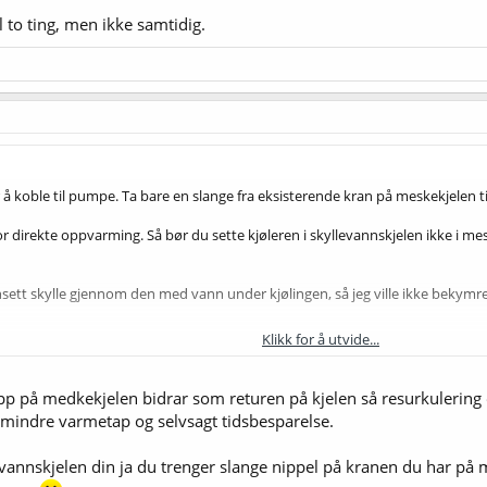
to ting, men ikke samtidig.
r å koble til pumpe. Ta bare en slange fra eksisterende kran på meskekjelen t
or direkte oppvarming. Så bør du sette kjøleren i skyllevannskjelen ikke i m
uansett skylle gjennom den med vann under kjølingen, så jeg ville ikke bekymr
Klikk for å utvide...
re skyllevann så må du enten ha en selvsugende pumpe eller montere kran p
p på medkekjelen bidrar som returen på kjelen så resurkulering
ting, men ikke samtidig.
 mindre varmetap og selvsagt tidsbesparelse.
levannskjelen din ja du trenger slange nippel på kranen du har på