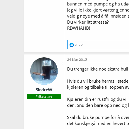
bunnen med pumpe og ha utløpet
Jeg ville ikke kjørt vørter gj
veldig nøye med å få innsiden a
Du virker litt stressa?
RDWHAHB!
R
andor
e
a
k
24 Mar 2015
s
j
Du trenger ikke noe ekstra hull
o
n
Hvis du vil bruke herms i sted
e
r
kjøleren og tilbake til toppen 
SindreW
:
Fylkesstyre
Kjøleren din er rustfri og du v
den. Snu den bare opp ned og l
Skal du bruke pumpe for å over
det kanskje gå med en hevert o