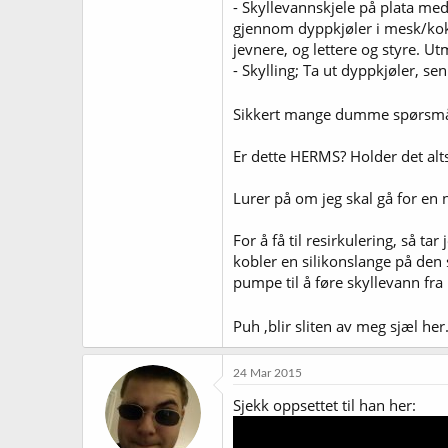
- Skyllevannskjele på plata med
gjennom dyppkjøler i mesk/kokek
jevnere, og lettere og styre. Ut
- Skylling; Ta ut dyppkjøler, 
Sikkert mange dumme spørsmå
Er dette HERMS? Holder det al
Lurer på om jeg skal gå for en 
For å få til resirkulering, så t
kobler en silikonslange på den
pumpe til å føre skyllevann fra
Puh ,blir sliten av meg sjæl her
24 Mar 2015
Sjekk oppsettet til han her: