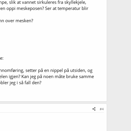
, slik at vannet sirkuleres fra skyllekjele,
eren oppi meskeposen? Ser at temperatur blir
vann over mesken?
e:
jennomføring, setter på en nippel på utsiden, og
kjelen igjen? Kan jeg på noen måte bruke samme
er jeg i så fall den?
#4