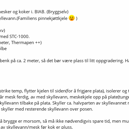
esker og koker i. BIAB. (Bryggselv)
yllevann.(Familiens pinnekjøttkjele
)
kv)
t med STC-1000.
ometer, Thermapen ++)
olbe
benk på ca. 2 meter, så det bør være plass til litt oppgradering.
ike temp, flytter kjelen til siden(for å frigjøre plata), isolerer 
år mesk ferdig, av med skyllevann, meskekjele opp på plate(tunge lø
 skyllevann tilbake på plata. Skyller ca. halvparten av skyllevan
g skyller med resterende skyllevann over posen.
å brygge er morsom, så må ikke nødvendigvis spare tid, men muligh
 av skyllevann/mesk før kok er pluss.