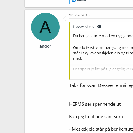
e
a
k
23 Mar 2015
s
A
j
frevev skrev:
o
n
Du kan jo starte med en ny gjennom
e
r
andor
Om du først kommer igang med re
:
står i skyllevannskjelen din og t
med.
Det spørs jo litt på tilgjengelig ve
Skal du ikke brygge større enn 25li
Takk for svar! Dessverre må jeg
HERMS ser spennende ut!
Kan jeg få til noe sånt som:
- Meskekjele står på benken(ut