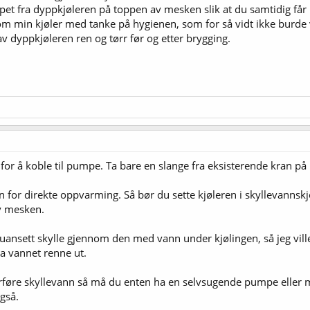
 fra dyppkjøleren på toppen av mesken slik at du samtidig får k
ennom min kjøler med tanke på hygienen, som for så vidt ikke burd
v dyppkjøleren ren og tørr før og etter brygging.
 for å koble til pumpe. Ta bare en slange fra eksisterende kran p
en for direkte oppvarming. Så bør du sette kjøleren i skyllevann
av mesken.
il uansett skylle gjennom den med vann under kjølingen, så jeg vil
a vannet renne ut.
føre skyllevann så må du enten ha en selvsugende pumpe eller m
gså.