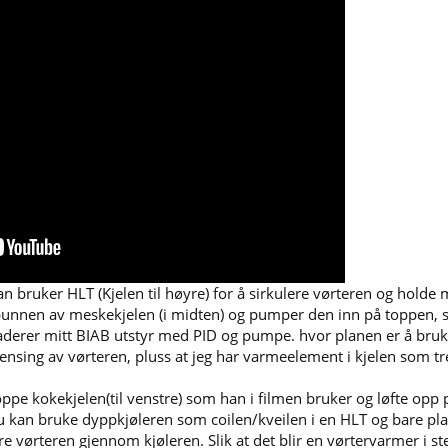
han bruker HLT (Kjelen til høyre) for å sirkulere vørteren og hol
i bunnen av meskekjelen (i midten) og pumper den inn på toppen, sli
raderer mitt BIAB utstyr med PID og pumpe. hvor planen er å br
nsing av vørteren, pluss at jeg har varmeelement i kjelen som tren
e kokekjelen(til venstre) som han i filmen bruker og løfte opp p
 du kan bruke dyppkjøleren som coilen/kveilen i en HLT og bare pla
 vørteren gjennom kjøleren. Slik at det blir en vørtervarmer i ste