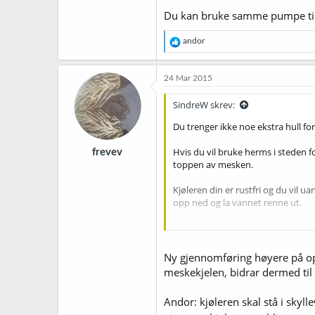
Du kan bruke samme pumpe til 
R
andor
e
a
k
24 Mar 2015
s
j
SindreW skrev:
o
n
Du trenger ikke noe ekstra hull fo
e
r
Hvis du vil bruke herms i steden f
frevev
:
toppen av mesken.
Kjøleren din er rustfri og du vil 
opp ned og la vannet renne ut.
Skal du bruke pumpe for å overfø
hevert også.
Ny gjennomføring høyere på op
Du kan bruke samme pumpe til to 
meskekjelen, bidrar dermed til
Andor: kjøleren skal stå i skyl