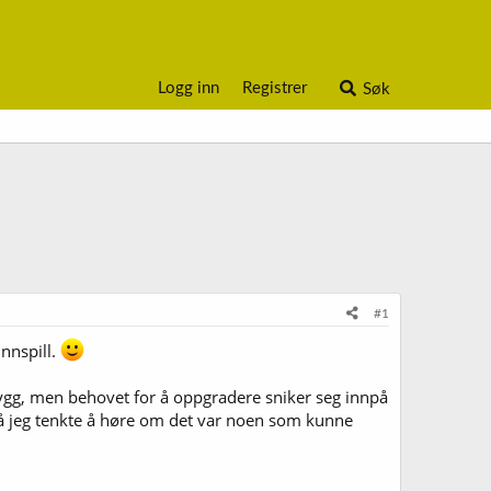
Logg inn
Registrer
Søk
#1
innspill.
brygg, men behovet for å oppgradere sniker seg innpå
 så jeg tenkte å høre om det var noen som kunne