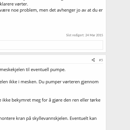
larere vørter.
e være noe problem, men det avhenger jo av at du er
Sist redigert:
24 Mar 2015
#5
å meskekjelen til eventuell pumpe.
skjelen ikke i mesken. Du pumper vørteren gjennom
le ikke bekymret meg for å gjøre den ren eller tørke
ontere kran på skyllevannskjelen. Eventuelt kan