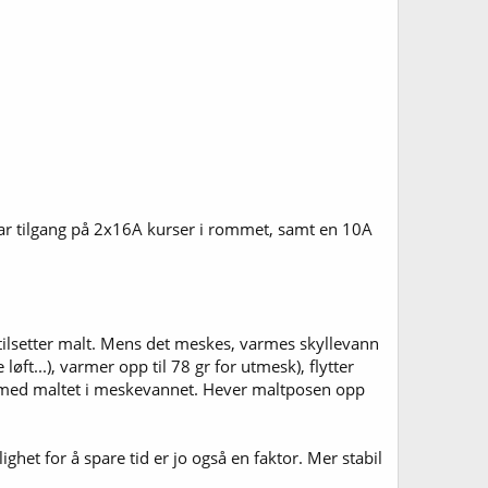
 Har tilgang på 2x16A kurser i rommet, samt en 10A
og tilsetter malt. Mens det meskes, varmes skyllevann
ft...), varmer opp til 78 gr for utmesk), flytter
net med maltet i meskevannet. Hever maltposen opp
et for å spare tid er jo også en faktor. Mer stabil