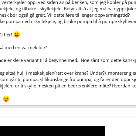
 vørterkjøler oppi ved siden av på benken, som jeg kobler på pumpe
jele, og tilbake i skyllekjele. Betyr altså at jeg må ha dyppkjøl
mesk bør også gå greit. Vil dette føre til lenger oppvarmingstid?
senke pumpa ned i skyllekjele, og bruke pumpa til å pumpe skylle
l her!
tså med en varmekilde?
noe enklere variant til å begynne med.. Noe sånt som dette kanskj
ar jeg altså hull i meskekjelen(rett over krana? Under?), monterer g
 som går til pumpa, slilikonslange fra pumpa, og fører den oppi 
 kjelen for å skylle mesken på en bedre/enklere måte? Hvordan kobl
..