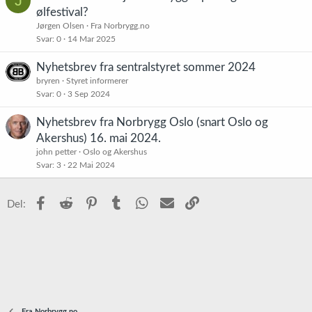
J
å
ølfestival?
s
Jørgen Olsen
Fra Norbrygg.no
t
Svar
0
14 Mar 2025
Nyhetsbrev fra sentralstyret sommer 2024
bryren
Styret informerer
Svar
0
3 Sep 2024
Nyhetsbrev fra Norbrygg Oslo (snart Oslo og
Akershus) 16. mai 2024.
john petter
Oslo og Akershus
Svar
3
22 Mai 2024
Facebook
Reddit
Pinterest
Tumblr
WhatsApp
E-post
Link
Del:
Fra Norbrygg.no