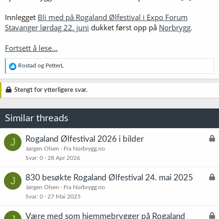
Innlegget
Bli med på Rogaland Ølfestival i Expo Forum
Stavanger lørdag 22. juni
dukket først opp på
Norbrygg
.
Fortsett å lese...
R
Rostad
og
PetterL
e
a
k
Stengt for ytterligere svar.
s
j
o
Similar threads
n
e
r
L
Rogaland Ølfestival 2026 i bilder
J
:
å
Jørgen Olsen
Fra Norbrygg.no
Svar
0
28 Apr 2026
s
t
L
830 besøkte Rogaland Ølfestival 24. mai 2025
J
å
Jørgen Olsen
Fra Norbrygg.no
Svar
0
27 Mai 2025
s
t
L
Være med som hjemmebrygger på Rogaland