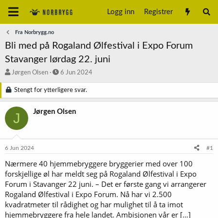
Logg inn
Registrer
Fra Norbrygg.no
Bli med på Rogaland Ølfestival i Expo Forum
Stavanger lørdag 22. juni
T
S
Jørgen Olsen
6 Jun 2024
r
t
å
a
Stengt for ytterligere svar.
d
r
s
t
Jørgen Olsen
J
t
d
a
a
r
t
t
o
6 Jun 2024
#1
e
r
Nærmere 40 hjemmebryggere bryggerier med over 100
forskjellige øl har meldt seg på Rogaland Ølfestival i Expo
Forum i Stavanger 22 juni. – Det er første gang vi arrangerer
Rogaland Ølfestival i Expo Forum. Nå har vi 2.500
kvadratmeter til rådighet og har mulighet til å ta imot
hjemmebryggere fra hele landet. Ambisjonen vår er […]