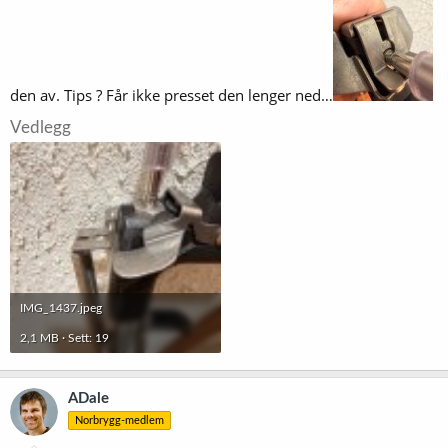
den av. Tips ? Får ikke presset den lenger ned…
Vedlegg
IMG_1437.jpeg
2,1 MB · Sett: 19
ADale
Norbrygg-medlem