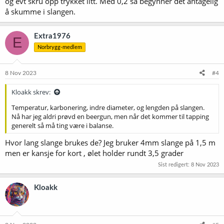
og evt skru opp trykket litt. Med 0,2 så begynner det antagelig
å skumme i slangen.
Extra1976
E
Norbrygg-medlem
8 Nov 2023
#4
Kloakk skrev:
Temperatur, karbonering, indre diameter, og lengden på slangen.
Nå har jeg aldri prøvd en beergun, men når det kommer til tapping
generelt så må ting være i balanse.
Hvor lang slange brukes de? Jeg bruker 4mm slange på 1,5 m
men er kansje for kort , ølet holder rundt 3,5 grader
Sist redigert:
8 Nov 2023
Kloakk