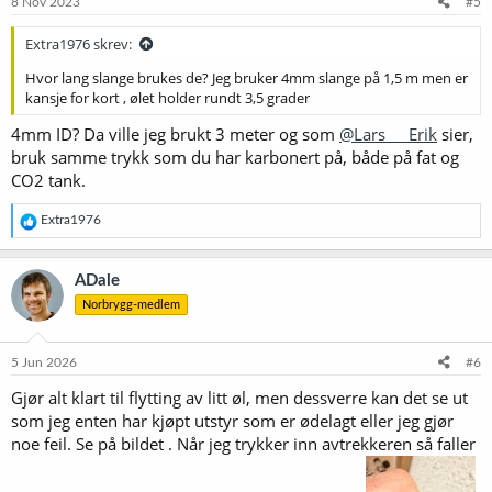
8 Nov 2023
#5
Extra1976 skrev:
Hvor lang slange brukes de? Jeg bruker 4mm slange på 1,5 m men er
kansje for kort , ølet holder rundt 3,5 grader
4mm ID? Da ville jeg brukt 3 meter og som
@Lars___Erik
sier,
bruk samme trykk som du har karbonert på, både på fat og
CO2 tank.
R
Extra1976
e
a
k
ADale
s
Norbrygg-medlem
j
o
n
e
5 Jun 2026
#6
r
Gjør alt klart til flytting av litt øl, men dessverre kan det se ut
:
som jeg enten har kjøpt utstyr som er ødelagt eller jeg gjør
noe feil. Se på bildet . Når jeg trykker inn avtrekkeren så faller