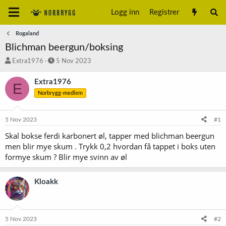
Logg inn
Registrer
Rogaland
Blichman beergun/boksing
T
S
Extra1976
5 Nov 2023
r
t
å
a
Extra1976
E
d
r
Norbrygg-medlem
s
t
t
d
a
a
5 Nov 2023
#1
r
t
t
o
Skal bokse ferdi karbonert øl, tapper med blichman beergun
e
men blir mye skum . Trykk 0,2 hvordan få tappet i boks uten
r
formye skum ? Blir mye svinn av øl
Kloakk
5 Nov 2023
#2