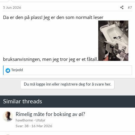
5 Jun 2026
#7
Da er den på plass! Jeg er den som normalt leser
bruksanvisningen, men jeg tror jeg er et fåtall.
R
Terjedd
e
a
k
Du må logge inn eller registrere deg for å svare her.
s
j
o
Similar threads
n
e
r
Rimelig måte for boksing av øl?
:
hawthorne
Utstyr
Svar
38
16 Mar 2026