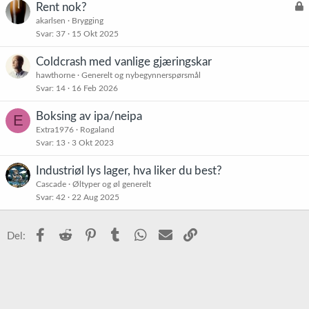
L
Rent nok?
å
akarlsen
Brygging
Svar
37
15 Okt 2025
s
t
Coldcrash med vanlige gjæringskar
hawthorne
Generelt og nybegynnerspørsmål
Svar
14
16 Feb 2026
Boksing av ipa/neipa
E
Extra1976
Rogaland
Svar
13
3 Okt 2023
Industriøl lys lager, hva liker du best?
Cascade
Øltyper og øl generelt
Svar
42
22 Aug 2025
Facebook
Reddit
Pinterest
Tumblr
WhatsApp
E-post
Link
Del: