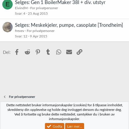
Selges: Gen 1 BoilerMaker 38l + div. utstyr
E
EivindM
For privatpersoner
Svar
4
25 Aug 2015
Selges: Meskekjeler, pumpe, casoplate [Trondheim]
frevev
For privatpersoner
Svar
12
9 Apr 2015
Facebook
Reddit
Pinterest
Tumblr
WhatsApp
E-post
Link
Del:
For privatpersoner
Dette nettstedet bruker informasjonskapsler (cookies) for å tilpasse innholdet,
Norbrygg-default
skreddersy din opplevelse og holde deg innlogget dersom du registrerer deg.
Ved å fortsette og bruke dette nettstedet, samtykker du i bruken av
Kontakt oss
Vilkår og regler
Personvernregler
Hjelp
Hjem
R
informasjonskapsler.
S
S
Godta
Lær mer...
®
Community platform by XenForo
© 2010-2023 XenForo Ltd.