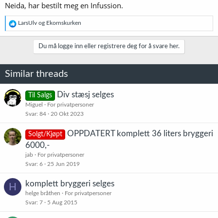
Neida, har bestilt meg en Infussion.
R
LarsUlv
og
Ekornskurken
e
a
k
Du må logge inn eller registrere deg for å svare her.
s
j
o
Similar threads
n
e
r
Div stæsj selges
Til Salgs
:
Miguel
For privatpersoner
Svar
84
20 Okt 2023
OPPDATERT komplett 36 liters bryggeri
Solgt/Kjøpt
6000,-
jab
For privatpersoner
Svar
6
25 Jun 2019
komplett bryggeri selges
H
helge bråthen
For privatpersoner
Svar
7
5 Aug 2015