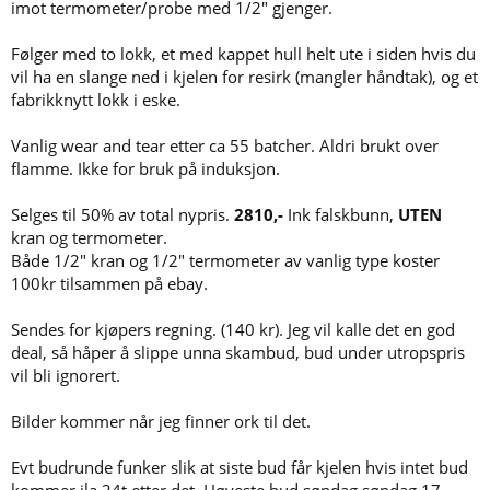
imot termometer/probe med 1/2" gjenger.
Følger med to lokk, et med kappet hull helt ute i siden hvis du
vil ha en slange ned i kjelen for resirk (mangler håndtak), og et
fabrikknytt lokk i eske.
Vanlig wear and tear etter ca 55 batcher. Aldri brukt over
flamme. Ikke for bruk på induksjon.
Selges til 50% av total nypris.
2810,-
Ink falskbunn,
UTEN
kran og termometer.
Både 1/2" kran og 1/2" termometer av vanlig type koster
100kr tilsammen på ebay.
Sendes for kjøpers regning. (140 kr). Jeg vil kalle det en god
deal, så håper å slippe unna skambud, bud under utropspris
vil bli ignorert.
Bilder kommer når jeg finner ork til det.
Evt budrunde funker slik at siste bud får kjelen hvis intet bud
kommer ila 24t etter det. Høyeste bud søndag søndag 17