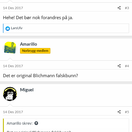
n
e
14 Des 2017
#3
r
Hehe! Det bør nok forandres på ja.
:
R
LarsUlv
e
a
k
Amarillo
s
Norbrygg-medlem
j
o
n
e
14 Des 2017
#4
r
Det er original Blichmann falskbunn?
:
Miguel
14 Des 2017
#5
Amarillo skrev: