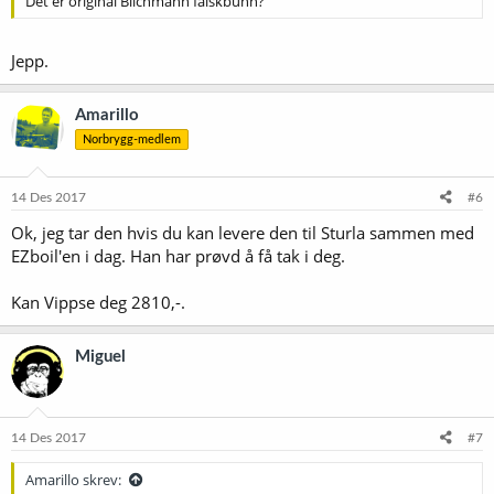
Det er original Blichmann falskbunn?
Jepp.
Amarillo
Norbrygg-medlem
14 Des 2017
#6
Ok, jeg tar den hvis du kan levere den til Sturla sammen med
EZboil'en i dag. Han har prøvd å få tak i deg.
Kan Vippse deg 2810,-.
Miguel
14 Des 2017
#7
Amarillo skrev: