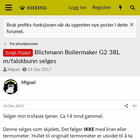
Logg inn
Registrer
Bruk prefiks-funksjonen når du oppretter nye poster i dette
forumet.
For privatpersoner
Blichmann Boilermaker G2 38L
Solgt/Kjøpt
m/falskbunn selges
T
S
Miguel
14 Des 2017
r
t
å
a
Miguel
d
r
s
t
t
d
a
a
14 Des 2017
#1
r
t
t
o
Selger min trofaste tjener. Ca 14 mnd gammel.
e
r
Denne selges som skjelett, Det følger
IKKE
med kran eller
termometer. Hullet til originalt termometer er utvidet til å ta