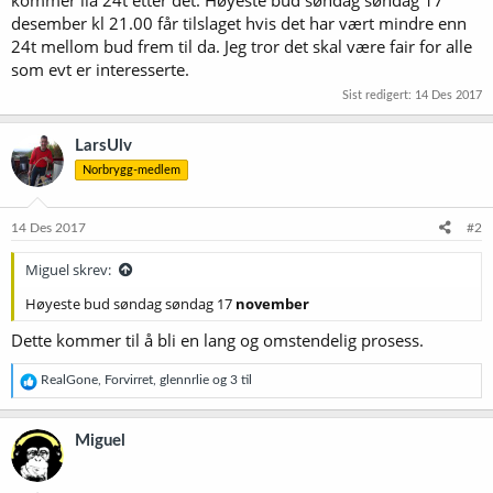
desember kl 21.00 får tilslaget hvis det har vært mindre enn
24t mellom bud frem til da. Jeg tror det skal være fair for alle
som evt er interesserte.
Sist redigert:
14 Des 2017
LarsUlv
Norbrygg-medlem
14 Des 2017
#2
Miguel skrev:
Høyeste bud søndag søndag 17
november
Dette kommer til å bli en lang og omstendelig prosess.
R
RealGone
,
Forvirret
,
glennrlie
og 3 til
e
a
k
Miguel
s
j
o