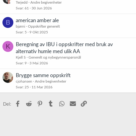
Terjedd
Andre begivenheter
Svar
61
30 Jun 2026
american amber ale
B
bjørni
Oppskrifter generelt
Svar
5
9 Okt 2025
Beregning av IBU i oppskrifter med bruk av
K
alternativ humle med ulik AA
Kjell S
Generelt og nybegynnerspørsmål
Svar
9
3 Mai 2026
Brygge samme oppskrift
cjohansen
Andre begivenheter
Svar
25
11 Mar 2026
Facebook
Reddit
Pinterest
Tumblr
WhatsApp
E-post
Link
Del: