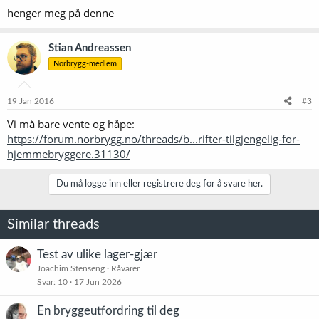
henger meg på denne
:
Stian Andreassen
Norbrygg-medlem
19 Jan 2016
#3
Vi må bare vente og håpe:
https://forum.norbrygg.no/threads/b...rifter-tilgjengelig-for-
hjemmebryggere.31130/
Du må logge inn eller registrere deg for å svare her.
Similar threads
Test av ulike lager-gjær
Joachim Stenseng
Råvarer
Svar
10
17 Jun 2026
En bryggeutfordring til deg