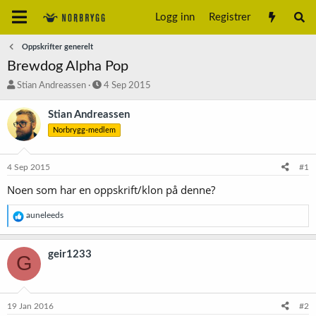
Logg inn
Registrer
Oppskrifter generelt
Brewdog Alpha Pop
T
S
Stian Andreassen
4 Sep 2015
r
t
å
a
Stian Andreassen
d
r
Norbrygg-medlem
s
t
t
d
a
a
4 Sep 2015
#1
r
t
t
o
Noen som har en oppskrift/klon på denne?
e
r
R
auneleeds
e
a
k
geir1233
G
s
j
o
n
e
19 Jan 2016
#2
r