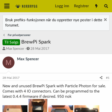
Logg inn
Registrer
Bruk prefiks-funksjonen når du oppretter nye poster i dette
forumet.
For privatpersoner
BrewPi Spark
Til Salgs
T
S
Max Spencer
28 Mai 2017
r
t
å
a
Max Spencer
M
d
r
s
t
t
d
a
a
28 Mai 2017
#1
r
t
t
o
New and unused BrewPi Spark with Particle Photon for sale.
e
Comes with 4 IO connectors. Can be programmed to the
r
latest 0.4.4 firmware if desired. 950 nok