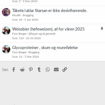
Svar
5
3 Nov 2024
Tåkete/uklar Starsan er ikke desinfiserende.
Kloakk
Brygging
Svar
44
5 Jan 2024
Weissbier (hefeweizen), øl for våren 2025
l
Finn Berger
Øltyper og øl generelt
Svar
126
26 Jul 2026
i
s
Glycoproteiner , skum og munnfølelse
t
Finn Berger
Brygging
r
Svar
12
7 Mar 2024
e
t
Facebook
Reddit
Pinterest
Tumblr
WhatsApp
E-post
Link
Del: