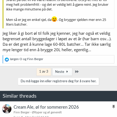
meg helt problemfritt - og det er veldig lett å gjøre reint. Jeg bruker
ikke mange minuttene på det.
Men så er jeg en enkel sjel, da
. Og brygger sjelden mer enn 25
liters batcher.
Jeg liker å gi bort øl til folk jeg kjenner, jeg har også et veldig
begrenset antall bryggedager i løpet av et år (har barn osv...).
Da er det greit å kunne lage 60-80L batcher... Tar ikke særlig
mye lenger tid enn å brygge 20L heller, egentlig...
R
Jørgen O
og
Finn Berger
e
a
k
Siste
1 av 3
Neste
s
j
Du må logge inn eller registrere deg for å svare her.
o
n
e
Similar threads
r
:
Cream Ale, øl for sommeren 2026
l
Finn Berger
Øltyper og øl generelt