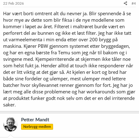
e
22 Feb 2026
#4
r
Har vært borti omtrent alt du nevner ja. Blir spennende å se
:
hvor mye av dette som blir fiksa i de nye modellene som
kommer i løpet av året. Filteret i maltrøret burde vært en
perforert del av bunnen og ikke et løst filter. Jeg har ikke tatt
ut varmeelementa i min enda etter over 200 brygg på
maskina. Kjører PBW gjennom systemet etter bryggedagen,
og har en egna børste fra Temu som jeg når til bakom og i
svingene med. Kjempeirriterende at skjermen ikke tåler noe
som helst fukt ja. Hender alltid at touch ikke responderer når
det er litt viktig at det gjør så. At kjelen er kort og bred har
både sine fordeler og ulemper, mest ulemper med lettere
batcher hvor skyllevannet renner gjennom for fort. Jeg har jo
lært meg alle disse problemene og har workarounds som gjør
at produktet funker godt nok selv om det er en del irriterende
saker.
Petter Mandt
Norbrygg-medlem