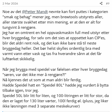
e
2 Mar 2026
#9
r
Noe av det
@Petter Mandt
nevnte kan fort puttes i kategorien
:
"smak og behag" mener jeg, men brewtools utstyrets aller,
aller største svakhet etter min mening, er at den er alt for
tungvint å rengjøre.
Jeg har en omtrent en hel oppvaskmaskin full med utstyr etter
hver bryggedag, for selv om det sies at oppsettet kan CIP'es,
blir det aldri rent nok, og det kan ikke bare stå til neste
bryggedag heller. Det bør helst skylles ordentlig bra med
varmt vann etter vask og tas fra hverandre sånn at det får
lufttørket skikkelig.
Når jeg brygga med speidel var følelsen etter hver bryggedag
"søren, var det ikke mer å rengjøre?!"
Nå kjennes det ut som at man aldri blir ferdig.
Hadde Speidel hatt en "Speidel 80L" hadde jeg vurdert å bytta
tilbake igjen, tror jeg.
Speidel 50L blir litt for liten, og 100-litringen er litt for stor, da
den er laget for 130 liter vørter, 100l ferdig øl. (pluss, jeg liker
ikke løsningen med 3 separate meskekurver)