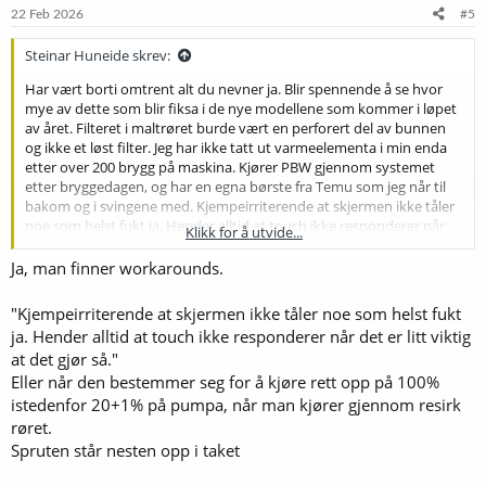
22 Feb 2026
#5
Steinar Huneide skrev:
Har vært borti omtrent alt du nevner ja. Blir spennende å se hvor
mye av dette som blir fiksa i de nye modellene som kommer i løpet
av året. Filteret i maltrøret burde vært en perforert del av bunnen
og ikke et løst filter. Jeg har ikke tatt ut varmeelementa i min enda
etter over 200 brygg på maskina. Kjører PBW gjennom systemet
etter bryggedagen, og har en egna børste fra Temu som jeg når til
bakom og i svingene med. Kjempeirriterende at skjermen ikke tåler
noe som helst fukt ja. Hender alltid at touch ikke responderer når
Klikk for å utvide...
det er litt viktig at det gjør så. At kjelen er kort og bred har både sine
fordeler og ulemper, mest ulemper med lettere batcher hvor
Ja, man finner workarounds.
skyllevannet renner gjennom for fort. Jeg har jo lært meg alle disse
problemene og har workarounds som gjør at produktet funker godt
"Kjempeirriterende at skjermen ikke tåler noe som helst fukt
nok selv om det er en del irriterende saker.
ja. Hender alltid at touch ikke responderer når det er litt viktig
at det gjør så."
Eller når den bestemmer seg for å kjøre rett opp på 100%
istedenfor 20+1% på pumpa, når man kjører gjennom resirk
røret.
Spruten står nesten opp i taket