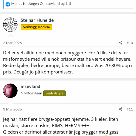
R
Marius K.
,
Jørgen O
,
msevland
og 1 til
e
a
k
Steinar Huneide
s
Norbrygg-medlem
j
o
n
e
2 Mar 2026
#10
r
Det er vel alltid noe med noen bryggere. For å fikse det vi er
:
misfornøyde med ville nok prispunktet ha vært endel høyere.
Bedre kjøler, bedre pumpe, bedre maltrør.. Vips 20-30% opp i
pris. Det går jo på kompromisser.
msevland
NMKomiteen
Sentralstyre
3 Mar 2026
#11
Jeg har hatt flere brygge-oppsett hjemme. 3 kjeler, liten
maskin, større maskin, RIMS, HERMS +++
Gleden er derimot aller størst når jeg brygger med gass,