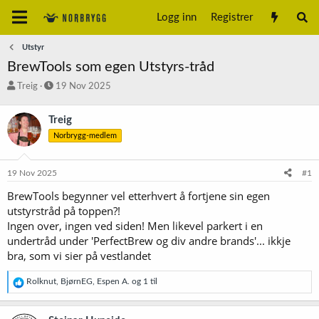
Logg inn
Registrer
Utstyr
BrewTools som egen Utstyrs-tråd
T
S
Treig
19 Nov 2025
r
t
å
a
Treig
d
r
Norbrygg-medlem
s
t
t
d
a
a
19 Nov 2025
#1
r
t
t
o
BrewTools begynner vel etterhvert å fortjene sin egen
e
utstyrstråd på toppen?!
r
Ingen over, ingen ved siden! Men likevel parkert i en
undertråd under 'PerfectBrew og div andre brands'... ikkje
bra, som vi sier på vestlandet
R
Rolknut
,
BjørnEG
,
Espen A.
og 1 til
e
a
k