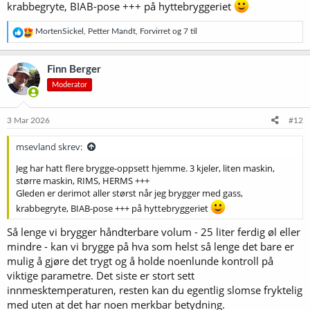
krabbegryte, BIAB-pose +++ på hyttebryggeriet
R
MortenSickel
,
Petter Mandt
,
Forvirret
og 7 til
e
a
k
Finn Berger
s
Moderator
j
o
n
e
3 Mar 2026
#12
r
:
msevland skrev:
Jeg har hatt flere brygge-oppsett hjemme. 3 kjeler, liten maskin,
større maskin, RIMS, HERMS +++
Gleden er derimot aller størst når jeg brygger med gass,
krabbegryte, BIAB-pose +++ på hyttebryggeriet
Så lenge vi brygger håndterbare volum - 25 liter ferdig øl eller
mindre - kan vi brygge på hva som helst så lenge det bare er
mulig å gjøre det trygt og å holde noenlunde kontroll på
viktige parametre. Det siste er stort sett
innmesktemperaturen, resten kan du egentlig slomse fryktelig
med uten at det har noen merkbar betydning.