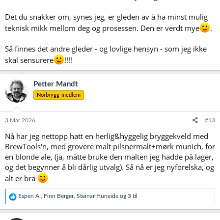
Det du snakker om, synes jeg, er gleden av å ha minst mulig
teknisk mikk mellom deg og prosessen. Den er verdt mye
.
Så finnes det andre gleder - og lovlige hensyn - som jeg ikke
skal sensurere
!!!!
Petter Mandt
Norbrygg-medlem
3 Mar 2026
#13
Nå har jeg nettopp hatt en herlig&hyggelig bryggekveld med
BrewTools'n, med grovere malt pilsnermalt+mørk munich, for
en blonde ale, (ja, måtte bruke den malten jeg hadde på lager,
og det begynner å bli dårlig utvalg). Så nå er jeg nyforelska, og
alt er bra
R
Espen A.
,
Finn Berger
,
Steinar Huneide
og 3 til
e
a
k