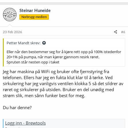
Steinar Huneide
Norbrygg-medlem
23 Feb 2026
#6
Petter Mandt skrev:
Eller når den bestemmer seg for å kjøre rett opp på 100% istedenfor
20+1% på pumpa, når man kjører gjennom resirk røret.
Spruten står nesten opp i taket
Jeg har maskina på WiFi og bruker ofte fjernstyring fra
telefonen. Ellers har jeg en fukta klut klar til å tørke. Ved
sirkulering har jeg vanligvis ventilen klokka 5 så det sildrer av
røret og sirkulerer på utsiden. Bruker en del unødig med
strøm slik, men sånn funker best for meg.
Du har denne?
Logg inn - Brewtools