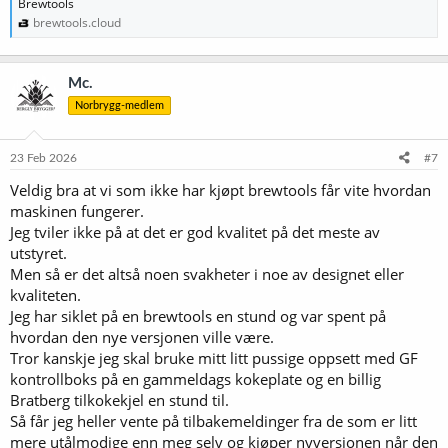
Brewtools
brewtools.cloud
Mc.
Norbrygg-medlem
23 Feb 2026
#7
Veldig bra at vi som ikke har kjøpt brewtools får vite hvordan
maskinen fungerer.
Jeg tviler ikke på at det er god kvalitet på det meste av
utstyret.
Men så er det altså noen svakheter i noe av designet eller
kvaliteten.
Jeg har siklet på en brewtools en stund og var spent på
hvordan den nye versjonen ville være.
Tror kanskje jeg skal bruke mitt litt pussige oppsett med GF
kontrollboks på en gammeldags kokeplate og en billig
Bratberg tilkokekjel en stund til.
Så får jeg heller vente på tilbakemeldinger fra de som er litt
mere utålmodige enn meg selv og kjøper nyversjonen når den