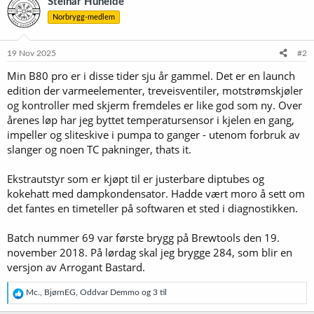
Steinar Huneide
s
Norbrygg-medlem
j
o
n
e
19 Nov 2025
#2
r
Min B80 pro er i disse tider sju år gammel. Det er en launch
:
edition der varmeelementer, treveisventiler, motstrømskjøler
og kontroller med skjerm fremdeles er like god som ny. Over
årenes løp har jeg byttet temperatursensor i kjelen en gang,
impeller og sliteskive i pumpa to ganger - utenom forbruk av
slanger og noen TC pakninger, thats it.
Ekstrautstyr som er kjøpt til er justerbare diptubes og
kokehatt med dampkondensator. Hadde vært moro å sett om
det fantes en timeteller på softwaren et sted i diagnostikken.
Batch nummer 69 var første brygg på Brewtools den 19.
november 2018. På lørdag skal jeg brygge 284, som blir en
versjon av Arrogant Bastard.
R
Mc.
,
BjørnEG
,
Oddvar Demmo
og 3 til
e