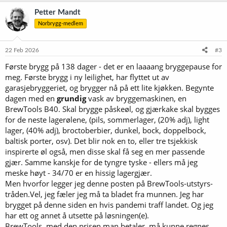
a
k
Petter Mandt
s
Norbrygg-medlem
j
o
n
e
22 Feb 2026
#3
r
Første brygg på 138 dager - det er en laaaang bryggepause for
:
meg. Første brygg i ny leilighet, har flyttet ut av
garasjebryggeriet, og brygger nå på ett lite kjøkken. Begynte
dagen med en
grundig
vask av bryggemaskinen, en
BrewTools B40. Skal brygge påskeøl, og gjærkake skal bygges
for de neste lagerølene, (pils, sommerlager, (20% adj), light
lager, (40% adj), broctoberbier, dunkel, bock, doppelbock,
baltisk porter, osv). Det blir nok en to, eller tre tsjekkisk
inspirerte øl også, men disse skal få seg en mer passende
gjær. Samme kanskje for de tyngre tyske - ellers må jeg
meske høyt - 34/70 er en hissig lagergjær.
Men hvorfor legger jeg denne posten på BrewTools-utstyrs-
tråden.Vel, jeg fæler jeg må ta bladet fra munnen. Jeg har
brygget på denne siden en hvis pandemi traff landet. Og jeg
har ett og annet å utsette på løsningen(e).
BrewTools, med den prisen man betaler, må kunne regnes