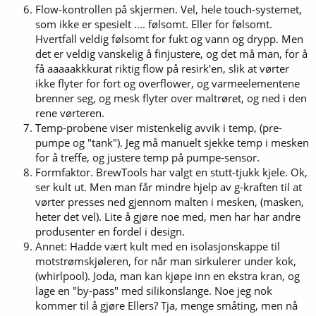
Flow-kontrollen på skjermen. Vel, hele touch-systemet,
som ikke er spesielt .... følsomt. Eller for følsomt.
Hvertfall veldig følsomt for fukt og vann og drypp. Men
det er veldig vanskelig å finjustere, og det må man, for å
få aaaaakkkurat riktig flow på resirk'en, slik at vørter
ikke flyter for fort og overflower, og varmeelementene
brenner seg, og mesk flyter over maltrøret, og ned i den
rene vørteren.
Temp-probene viser mistenkelig avvik i temp, (pre-
pumpe og "tank"). Jeg må manuelt sjekke temp i mesken
for å treffe, og justere temp på pumpe-sensor.
Formfaktor. BrewTools har valgt en stutt-tjukk kjele. Ok,
ser kult ut. Men man får mindre hjelp av g-kraften til at
vørter presses ned gjennom malten i mesken, (masken,
heter det vel). Lite å gjøre noe med, men har har andre
produsenter en fordel i design.
Annet: Hadde vært kult med en isolasjonskappe til
motstrømskjøleren, for når man sirkulerer under kok,
(whirlpool). Joda, man kan kjøpe inn en ekstra kran, og
lage en "by-pass" med silikonslange. Noe jeg nok
kommer til å gjøre Ellers? Tja, menge småting, men nå