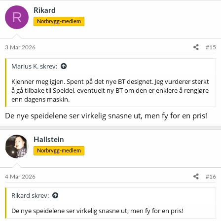
med 3 separate meskekurver)
k
Rikard
R
s
Norbrygg-medlem
j
o
n
e
3 Mar 2026
#15
r
:
Marius K. skrev:
Kjenner meg igjen. Spent på det nye BT designet. Jeg vurderer sterkt
å gå tilbake til Speidel, eventuelt ny BT om den er enklere å rengjøre
enn dagens maskin.
De nye speidelene ser virkelig snasne ut, men fy for en pris!
Hallstein
Norbrygg-medlem
4 Mar 2026
#16
Rikard skrev:
De nye speidelene ser virkelig snasne ut, men fy for en pris!