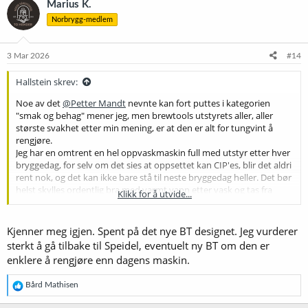
Marius K.
s
Norbrygg-medlem
j
o
n
e
3 Mar 2026
#14
r
:
Hallstein skrev:
Noe av det
@Petter Mandt
nevnte kan fort puttes i kategorien
"smak og behag" mener jeg, men brewtools utstyrets aller, aller
største svakhet etter min mening, er at den er alt for tungvint å
rengjøre.
Jeg har en omtrent en hel oppvaskmaskin full med utstyr etter hver
bryggedag, for selv om det sies at oppsettet kan CIP'es, blir det aldri
rent nok, og det kan ikke bare stå til neste bryggedag heller. Det bør
helst skylles ordentlig bra med varmt vann etter vask og tas fra
Klikk for å utvide...
hverandre sånn at det får lufttørket skikkelig.
Når jeg brygga med speidel var følelsen etter hver bryggedag
Kjenner meg igjen. Spent på det nye BT designet. Jeg vurderer
"søren, var det ikke mer å rengjøre?!"
sterkt å gå tilbake til Speidel, eventuelt ny BT om den er
Nå kjennes det ut som at man aldri blir ferdig.
enklere å rengjøre enn dagens maskin.
Hadde Speidel hatt en "Speidel 80L" hadde jeg vurdert å bytta
tilbake igjen, tror jeg.
R
Bård Mathisen
Speidel 50L blir litt for liten, og 100-litringen er litt for stor, da den er
e
laget for 130 liter vørter, 100l ferdig øl. (pluss, jeg liker ikke løsningen
a