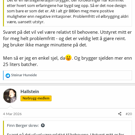
Det er en førstegenerasjon brygger, der forbedringer har kommet
etter hvert som erfaringene har bygd seg opp. Så er det noe design
som bare er som det er. Alt i alt gir B80en meg mere positive
muligheter enn negative irritasjoner. Problemfritt vil ølbrygging aldri
være, uansett utstyr.
Svaret på det vil vel være relativt til behovene. Utstyret mitt er
for meg helt problemfritt - og det er veldig lett å gjøre reint.
Jeg bruker ikke mange minuttene på det.
Men så er jeg en enkel sjel, da
. Og brygger sjelden mer enn
25 liters batcher.
R
Steinar Huneide
e
a
k
Hallstein
s
Norbrygg-medlem
j
o
n
e
4 Mar 2026
#20
r
:
Finn Berger skrev:
Svaret på det vil vel være relativt til behovene. Utstyret mitt er for