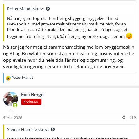
Petter Mandt skrev:
Nå har jeg nettopp hatt en herlig&hyggelig bryggekveld med
BrewTools'n, med grovere malt pilsnermalt+mørk munich, for en
blonde ale, (ja, måtte bruke den malten jeg hadde på lager, og det
begynner å bli dårlig utvalg). Så nå er jeg nyforelska, og alt er bra
Nå ser jeg for meg ei sammensmelting mellom bryggemaskin
og AI og Brewfather som skaper en varm og positiv interaktiv
opplevelse hvor du hele tida får ros og oppmuntring, og
vennlig korrigering dersom du foretar deg noe uoverveid.
R
Petter Mandt
e
a
k
Finn Berger
s
Moderator
j
o
n
e
4 Mar 2026
#19
r
:
Steinar Huneide skrev: