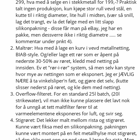
299, hva med å selge en i stekkmetall for 199,-? Praktisk
talt ingen produksjon, kun kjøpe stor rull vevd stål, en
kutte til i riktig diameter, lite hull i midten, (vær så snill,
lag det trangt, ev la det følge med en litt slapp
silikonpakning - disse får man på eBay, jeg har en
pakke, men dessverre ikke i riktig diametre ..... se
kommentar under pnkt 4).
Maltrør: Hva med å lage en kurv i vevd metallnetting,
BIAB-style. Og/eller lage ett rør som er åpent på
nederste 30-50% av røret, kledd med netting på
innsiden. Ev et "rør-i-rør" system, så men selv kan styre
hvor mye av nettingen som er eksponert. Jeg er JÆVLIG
NÆRE å ta vinkelsliper'n fatt, og gjøre det selv, (kutte
slisser nederst på røret, og kle dem med netting).
Overflow-filteret. For en standard 25l batch, (20l
strikewater), vil man ikke kunne plassere det lavt nok
for å unngå at tett maltfilter fører til at
varmeelementene eksponeres for luft, og svir seg.
Stigrøret: Det lekker malt mellom rista og stigrøret.
Kunne vært fiksa med en silikonpakning. pakningen
kunne vært montert på en feit metallhylse mot stigrøret,
så den sklir pent opp og ned uten å løsne fra rista. Men