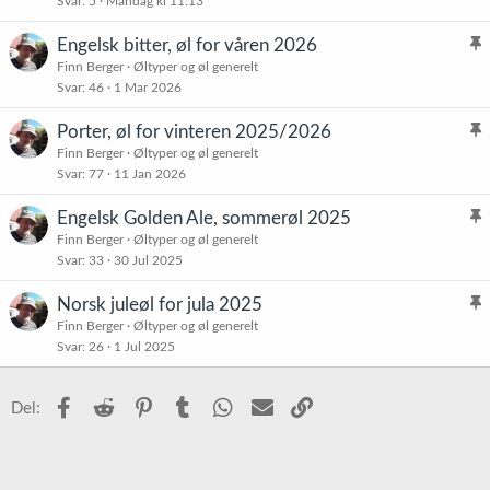
Svar
5
Mandag kl 11:13
i
s
Engelsk bitter, øl for våren 2026
t
l
Finn Berger
Øltyper og øl generelt
r
Svar
46
1 Mar 2026
i
e
s
t
Porter, øl for vinteren 2025/2026
t
l
Finn Berger
Øltyper og øl generelt
r
Svar
77
11 Jan 2026
i
e
s
t
Engelsk Golden Ale, sommerøl 2025
t
l
Finn Berger
Øltyper og øl generelt
r
Svar
33
30 Jul 2025
i
e
s
t
Norsk juleøl for jula 2025
t
l
Finn Berger
Øltyper og øl generelt
r
Svar
26
1 Jul 2025
i
e
s
t
t
Facebook
Reddit
Pinterest
Tumblr
WhatsApp
E-post
Link
Del:
r
e
t