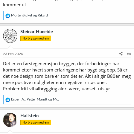
kommer ut.
R
MortenSickel
og
Rikard
e
a
k
Steinar Huneide
s
Norbrygg-medlem
j
o
n
e
23 Feb 2026
#8
r
Det er en førstegenerasjon brygger, der forbedringer har
:
kommet etter hvert som erfaringene har bygd seg opp. Så er
det noe design som bare er som det er. Alt i alt gir B80en meg
mere positive muligheter enn negative irritasjoner.
Problemfritt vil ølbrygging aldri være, uansett utstyr.
R
Espen A.
,
Petter Mandt
og
Mc.
e
a
k
Hallstein
s
Norbrygg-medlem
j
o
n