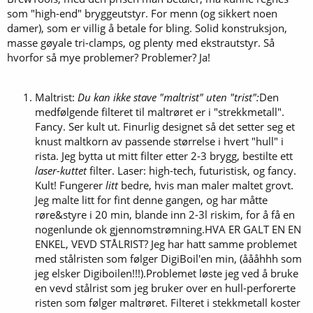
som "high-end" bryggeutstyr. For menn (og sikkert noen
damer), som er villig å betale for bling. Solid konstruksjon,
masse gøyale tri-clamps, og plenty med ekstrautstyr. Så
hvorfor så mye problemer? Problemer? Ja!
Maltrist:
Du kan ikke stave "maltrist" uten "trist":
Den
medfølgende filteret til maltrøret er i "strekkmetall".
Fancy. Ser kult ut. Finurlig designet så det setter seg et
knust maltkorn av passende størrelse i hvert "hull" i
rista. Jeg bytta ut mitt filter etter 2-3 brygg, bestilte ett
laser-kuttet
filter. Laser: high-tech, futuristisk, og fancy.
Kult! Fungerer
litt
bedre, hvis man maler maltet grovt.
Jeg malte litt for fint denne gangen, og har måtte
røre&styre i 20 min, blande inn 2-3l riskim, for å få en
nogenlunde ok gjennomstrømning.HVA ER GALT EN EN
ENKEL, VEVD STÅLRIST? Jeg har hatt samme problemet
med stålristen som følger DigiBoil'en min, (åååhhh som
jeg elsker Digiboilen!!!).Problemet løste jeg ved å bruke
en vevd stålrist som jeg bruker over en hull-perforerte
risten som følger maltrøret. Filteret i stekkmetall koster