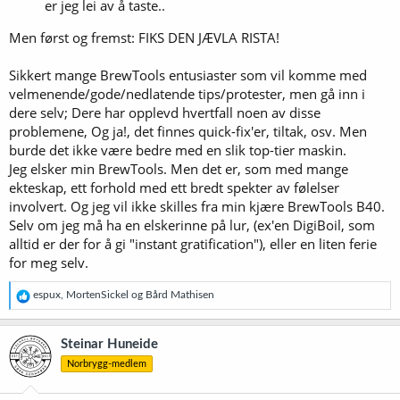
er jeg lei av å taste..
Men først og fremst: FIKS DEN JÆVLA RISTA!
Sikkert mange BrewTools entusiaster som vil komme med
velmenende/gode/nedlatende tips/protester, men gå inn i
dere selv; Dere har opplevd hvertfall noen av disse
problemene, Og ja!, det finnes quick-fix'er, tiltak, osv. Men
burde det ikke være bedre med en slik top-tier maskin.
Jeg elsker min BrewTools. Men det er, som med mange
ekteskap, ett forhold med ett bredt spekter av følelser
involvert. Og jeg vil ikke skilles fra min kjære BrewTools B40.
Selv om jeg må ha en elskerinne på lur, (ex'en DigiBoil, som
alltid er der for å gi "instant gratification"), eller en liten ferie
for meg selv.
R
espux
,
MortenSickel
og
Bård Mathisen
e
a
k
Steinar Huneide
s
Norbrygg-medlem
j
o
n