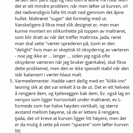
det er ett mindre problem; når men løfter ut kurven, vil
det nødvendigvis falle litt malt ned gjennom det åpne
hullet. Maltrøret "suger" det formelig med ut.
Vanskeligere å fikse med slik designet er, men man
kunne montert en silikonhette på toppen av maltrøret,
som blir dratt av når det treffer maltrista. Jada, røret
man skal sette "vørter-sprederen på, (som er den
"delight" hvis man er skeptisk til oksydering av vørteren
- noe jeg ikke er ... lenger ... siden jeg også ofte
oksyderer vørteren når jeg bruker gjærkake), skal fikse
dette problemet, men den er ikke spesielt stabil når den
står balansert i vørter-blaut malt.
Varmeelementer. Hadde vært deilig med en "klikk-inn"
løsning slik at det var enkelt å ta de ut. Det er ett helvete
å rengjøre dem, og kjeleveggen bak dem. Ev. også lag en
versjon som ligger horisontalt under maltrøret, ev L-
formede som har halve høyden vertikalt, og større
avstand mellom bøyene, så de er lettere å rengjøre,
(jada, det vil kreve at kurven ligger litt høyere, men det
er da mulig å sette på noen "spacere" som løfter kurven
litt.