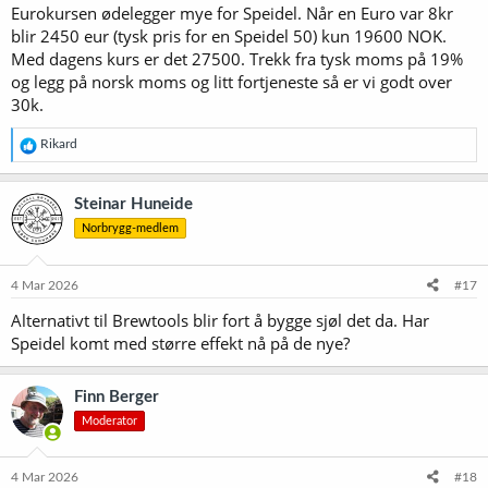
Eurokursen ødelegger mye for Speidel. Når en Euro var 8kr
blir 2450 eur (tysk pris for en Speidel 50) kun 19600 NOK.
Med dagens kurs er det 27500. Trekk fra tysk moms på 19%
og legg på norsk moms og litt fortjeneste så er vi godt over
30k.
R
Rikard
e
a
k
Steinar Huneide
s
Norbrygg-medlem
j
o
n
e
4 Mar 2026
#17
r
Alternativt til Brewtools blir fort å bygge sjøl det da. Har
:
Speidel komt med større effekt nå på de nye?
Finn Berger
Moderator
4 Mar 2026
#18