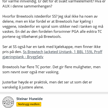
for varme innvendig. Er det for et svakt varmeelement? Hva er
AUX i denne sammenhengen?
Hvorfor Brewtools istedenfor SS? Jeg skal ikke ha noen av
delene, men en klar fordel er at Brewtools har kjøling i
veggene, istedenfor en spiral som stikker ned i tanken og må
vaskes. En del av den fordelen forsvinner PGA alle esktra TC
portene og tilbehøret på Brewtools.
Ser at SS også har en tank med kjølekappe, men finner ikke
pris på den.
Ss Brewtech Jacketed Unitank, 1 BBL 159L Proff
gjæringstank - BryggSelv
Brewtools har flere TC porter. Det gir flere muligheter, men
som nevnt over også mer vasking.
Justerbar høyde er praktisk, men det ser ut som det er
vanskelig å justere alene.
Steinar Huneide
Norbrygg-medlem