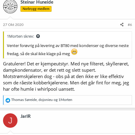
Steinar Huneide
s
Norbrygg-medlem
j
o
n
e
27 Okt 2020
#6
r
:
1Morten skrev:
Venter forøvrig på levering av BT80 med kondenser og diverse neste
fredag, så de skal ikke klage på meg
Gratulerer! Det er kjempeutstyr. Med nye filteret, skyllerøret,
dampkondensator, er det rett og slett supert.
Motstrømskjøleren dog - obs på at den ikke er like effektiv
som de råeste kobberkjølerene. Men det går fint for meg, jeg
har ofte humle i whirlpool uansett.
R
Thomas Søreide
,
dojonieu
og
1Morten
e
a
k
JarlR
J
s
j
o
n