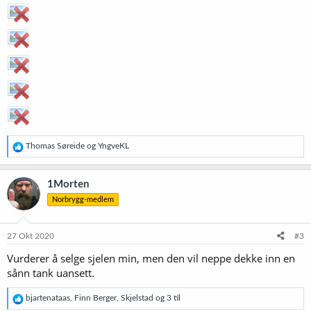
R
Thomas Søreide
og
YngveKL
e
a
k
1Morten
s
Norbrygg-medlem
j
o
n
e
27 Okt 2020
#3
r
Vurderer å selge sjelen min, men den vil neppe dekke inn en
:
sånn tank uansett.
R
bjartenataas
,
Finn Berger
,
Skjelstad
og 3 til
e