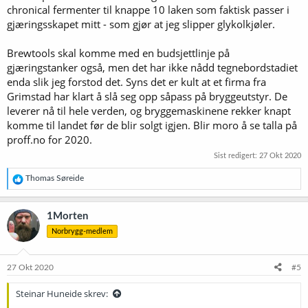
chronical fermenter til knappe 10 laken som faktisk passer i
gjæringsskapet mitt - som gjør at jeg slipper glykolkjøler.
Brewtools skal komme med en budsjettlinje på
gjæringstanker også, men det har ikke nådd tegnebordstadiet
enda slik jeg forstod det. Syns det er kult at et firma fra
Grimstad har klart å slå seg opp såpass på bryggeutstyr. De
leverer nå til hele verden, og bryggemaskinene rekker knapt
komme til landet før de blir solgt igjen. Blir moro å se talla på
proff.no for 2020.
Sist redigert:
27 Okt 2020
R
Thomas Søreide
e
a
k
1Morten
s
Norbrygg-medlem
j
o
n
e
27 Okt 2020
#5
r
:
Steinar Huneide skrev: