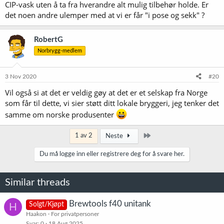
CIP-vask uten å ta fra hverandre alt mulig tilbehør holde. Er
det noen andre ulemper med at vi er får "i pose og sekk" ?
RobertG
Norbrygg-medlem
3 Nov 2020
#20
Vil også si at det er veldig gøy at det er et selskap fra Norge
som får til dette, vi sier støtt ditt lokale bryggeri, jeg tenker det
samme om norske produsenter
Siste
1 av 2
Neste
Du må logge inn eller registrere deg for å svare her.
Similar threads
Brewtools f40 unitank
H
Solgt/Kjøpt
Haakon
For privatpersoner
Svar
0
18 Aug 2025