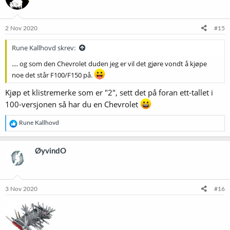
j
o
n
e
2 Nov 2020
#15
r
:
Rune Kallhovd skrev:
.... og som den Chevrolet duden jeg er vil det gjøre vondt å kjøpe
noe det står F100/F150 på.
Kjøp et klistremerke som er "2", sett det på foran ett-tallet i
100-versjonen så har du en Chevrolet
R
Rune Kallhovd
e
a
k
ØyvindO
s
j
o
n
e
3 Nov 2020
#16
r
: