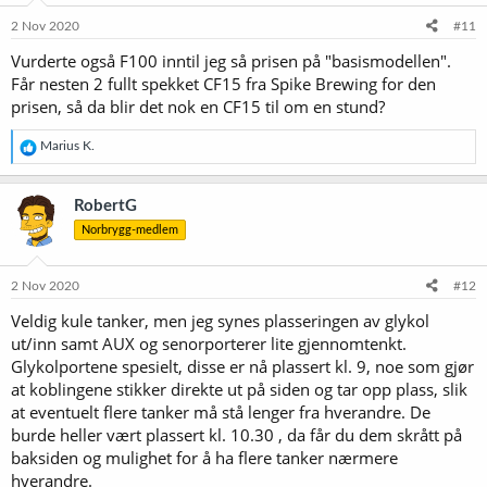
2 Nov 2020
#11
Vurderte også F100 inntil jeg så prisen på "basismodellen".
Får nesten 2 fullt spekket CF15 fra Spike Brewing for den
prisen, så da blir det nok en CF15 til om en stund?
R
Marius K.
e
a
k
RobertG
s
Norbrygg-medlem
j
o
n
e
2 Nov 2020
#12
r
Veldig kule tanker, men jeg synes plasseringen av glykol
:
ut/inn samt AUX og senorporterer lite gjennomtenkt.
Glykolportene spesielt, disse er nå plassert kl. 9, noe som gjør
at koblingene stikker direkte ut på siden og tar opp plass, slik
at eventuelt flere tanker må stå lenger fra hverandre. De
burde heller vært plassert kl. 10.30 , da får du dem skrått på
baksiden og mulighet for å ha flere tanker nærmere
hverandre.