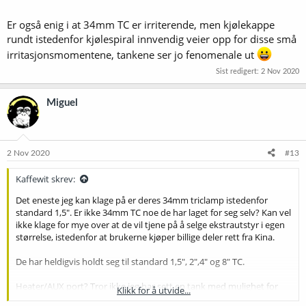
Er også enig i at 34mm TC er irriterende, men kjølekappe
rundt istedenfor kjølespiral innvendig veier opp for disse små
irritasjonsmomentene, tankene ser jo fenomenale ut
Sist redigert:
2 Nov 2020
Miguel
2 Nov 2020
#13
Kaffewit skrev:
Det eneste jeg kan klage på er deres 34mm triclamp istedenfor
standard 1,5". Er ikke 34mm TC noe de har laget for seg selv? Kan vel
ikke klage for mye over at de vil tjene på å selge ekstrautstyr i egen
størrelse, istedenfor at brukerne kjøper billige deler rett fra Kina.
De har heldigvis holdt seg til standard 1,5", 2",4" og 8" TC.
Heater/AUX port? Tror ikke jeg har sett en tank med mulighet for
Klikk for å utvide...
varme innvendig. Er det for et svakt varmeelement? Hva er AUX i