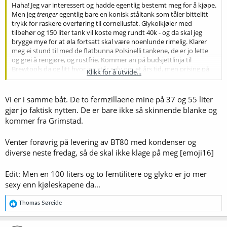
Haha! Jeg var interessert og hadde egentlig bestemt meg for å kjøpe.
Men jeg
trenger
egentlig bare en konisk ståltank som tåler bittelitt
trykk for raskere overføring til corneliusfat. Glykolkjøler med
tilbehør og 150 liter tank vil koste meg rundt 40k - og da skal jeg
brygge mye for at øla fortsatt skal være noenlunde rimelig. Klarer
meg ei stund til med de flatbunna Polsinelli tankene, de er jo lette
og grei å rengjøre, og rustfrie. Kommer an på budsjettlinja til
Brewtools da og litt hvor jeg står selv om et års tid, men prising på
Klikk for å utvide...
entusiastlinja her gjør det lite aktuelt for meg - med mindre de
ringer fra Hamar på en eller annen lørdag. SS Brewtech har 79 liters
chronical fermenter til knappe 10 laken som faktisk passer i
Vi er i samme båt. De to fermzillaene mine på 37 og 55 liter
gjæringsskapet mitt - som gjør at jeg slipper glykolkjøler.
gjør jo faktisk nytten. De er bare ikke så skinnende blanke og
kommer fra Grimstad.
Brewtools skal komme med en budsjettlinje på gjæringstanker også,
men det har ikke nådd tegnebordstadiet enda slik jeg forstod det.
Venter forøvrig på levering av BT80 med kondenser og
Syns det er kult at et firma fra Grimstad har klart å slå seg opp
såpass på bryggeutstyr. De leverer nå til hele verden, og
diverse neste fredag, så de skal ikke klage på meg [emoji16]
bryggemaskinene rekker knapt komme til landet før de blir solgt
igjen. Blir moro å se talla på proff.no for 2020.
Edit: Men en 100 liters og to femtilitere og glyko er jo mer
sexy enn kjøleskapene da...
R
Thomas Søreide
e
a
k