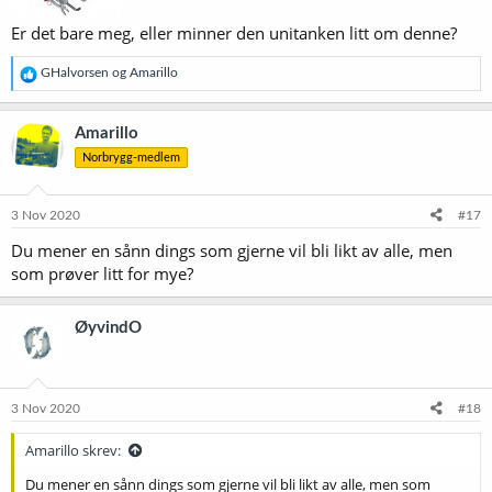
Er det bare meg, eller minner den unitanken litt om denne?
R
GHalvorsen
og
Amarillo
e
a
k
Amarillo
s
Norbrygg-medlem
j
o
n
e
3 Nov 2020
#17
r
Du mener en sånn dings som gjerne vil bli likt av alle, men
:
som prøver litt for mye?
ØyvindO
3 Nov 2020
#18
Amarillo skrev:
Du mener en sånn dings som gjerne vil bli likt av alle, men som