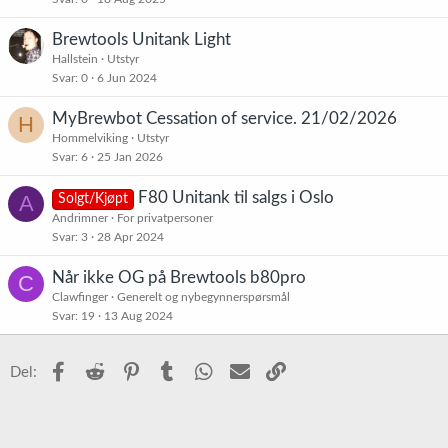
Brewtools Unitank Light
Hallstein
Utstyr
Svar
0
6 Jun 2024
MyBrewbot Cessation of service. 21/02/2026
H
Hommelviking
Utstyr
Svar
6
25 Jan 2026
F80 Unitank til salgs i Oslo
A
Solgt/Kjøpt
Andrimner
For privatpersoner
Svar
3
28 Apr 2024
Når ikke OG på Brewtools b80pro
C
Clawfinger
Generelt og nybegynnerspørsmål
Svar
19
13 Aug 2024
Facebook
Reddit
Pinterest
Tumblr
WhatsApp
E-post
Link
Del: