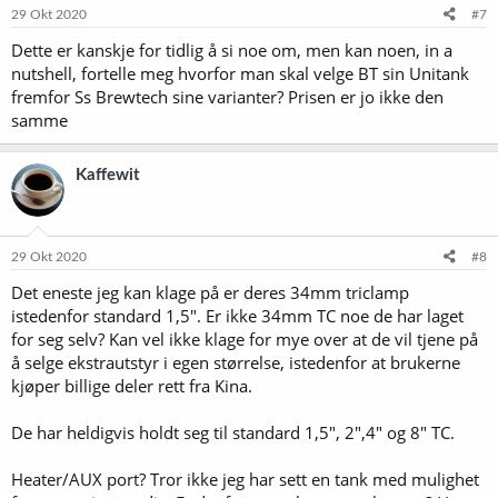
e
29 Okt 2020
#7
r
Dette er kanskje for tidlig å si noe om, men kan noen, in a
:
nutshell, fortelle meg hvorfor man skal velge BT sin Unitank
fremfor Ss Brewtech sine varianter? Prisen er jo ikke den
samme
Kaffewit
29 Okt 2020
#8
Det eneste jeg kan klage på er deres 34mm triclamp
istedenfor standard 1,5". Er ikke 34mm TC noe de har laget
for seg selv? Kan vel ikke klage for mye over at de vil tjene på
å selge ekstrautstyr i egen størrelse, istedenfor at brukerne
kjøper billige deler rett fra Kina.
De har heldigvis holdt seg til standard 1,5", 2",4" og 8" TC.
Heater/AUX port? Tror ikke jeg har sett en tank med mulighet