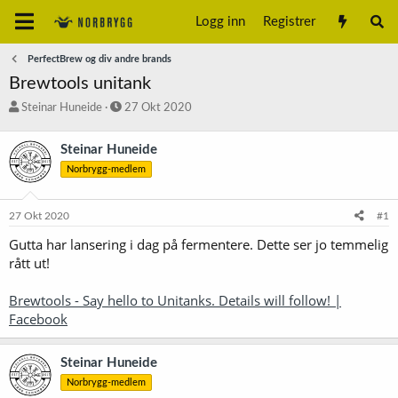
Logg inn
Registrer
PerfectBrew og div andre brands
Brewtools unitank
T
S
Steinar Huneide
27 Okt 2020
r
t
å
a
Steinar Huneide
d
r
Norbrygg-medlem
s
t
t
d
a
a
27 Okt 2020
#1
r
t
t
o
Gutta har lansering i dag på fermentere. Dette ser jo temmelig
e
rått ut!
r
Brewtools - Say hello to Unitanks. Details will follow! |
Facebook
Steinar Huneide
Norbrygg-medlem