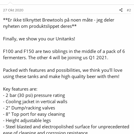
27 Okt 2020
#2
**Er ikke tilknyttet Brewtools på noen måte - jeg deler
nyheten om produktslippet deres**
Finally, we show you our Unitanks!
F100 and F150 are two siblings in the middle of a pack of 6
fermenters. The other 4 will be joining us Q1 2021.
Packed with features and possibilities, we think you'll love
using these tanks and make high quality beer with them!
Key features are:
- 2 bar (30 psi) pressure rating
- Cooling jacket in vertical walls
- 2" Dump/racking valves
- 8" Top port for easy cleaning
- Height adjustable legs
- Steel blasted and electropolished surface for unprecedented
ease of cleaning and corrosion resistance.