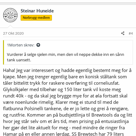
a
k
Steinar Huneide
s
Norbrygg-medlem
j
o
n
e
27 Okt 2020
#4
r
:
1Morten skrev:
Vurderer å selge sjelen min, men den vil neppe dekke inn en sånn
tank uansett.
Haha! Jeg var interessert og hadde egentlig bestemt meg for å
kjøpe. Men jeg
trenger
egentlig bare en konisk ståltank som
tåler bittelitt trykk for raskere overføring til corneliusfat.
Glykolkjøler med tilbehør og 150 liter tank vil koste meg
rundt 40k - og da skal jeg brygge mye for at øla fortsatt skal
være noenlunde rimelig. Klarer meg ei stund til med de
flatbunna Polsinelli tankene, de er jo lette og grei å rengjøre,
og rustfrie. Kommer an på budsjettlinja til Brewtools da og litt
hvor jeg står selv om et års tid, men prising på entusiastlinja
her gjør det lite aktuelt for meg - med mindre de ringer fra
Hamar på en eller annen lørdag. SS Brewtech har 79 liters