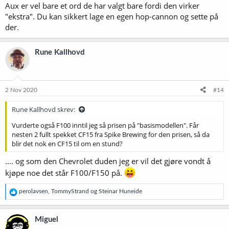
denne sammenhengen?
Aux er vel bare et ord de har valgt bare fordi den virker
"ekstra". Du kan sikkert lage en egen hop-cannon og sette på
Hvorfor Brewtools istedenfor SS? Jeg skal ikke ha noen av delene,
der.
men en klar fordel er at Brewtools har kjøling i veggene, istedenfor
en spiral som stikker ned i tanken og må vaskes. En del av den
fordelen forsvinner PGA alle esktra TC portene og tilbehøret på
Rune Kallhovd
Brewtools.
Ser at SS også har en tank med kjølekappe, men finner ikke pris på
den.
Ss Brewtech Jacketed Unitank, 1 BBL 159L Proff gjæringstank -
2 Nov 2020
#14
BryggSelv
Rune Kallhovd skrev:
Brewtools har flere TC porter. Det gir flere muligheter, men som
nevnt over også mer vasking.
Vurderte også F100 inntil jeg så prisen på "basismodellen". Får
nesten 2 fullt spekket CF15 fra Spike Brewing for den prisen, så da
Justerbar høyde er praktisk, men det ser ut som det er vanskelig å
blir det nok en CF15 til om en stund?
justere alene.
.... og som den Chevrolet duden jeg er vil det gjøre vondt å
kjøpe noe det står F100/F150 på.
R
perolavsen
,
TommyStrand
og
Steinar Huneide
e
a
k
Miguel
s