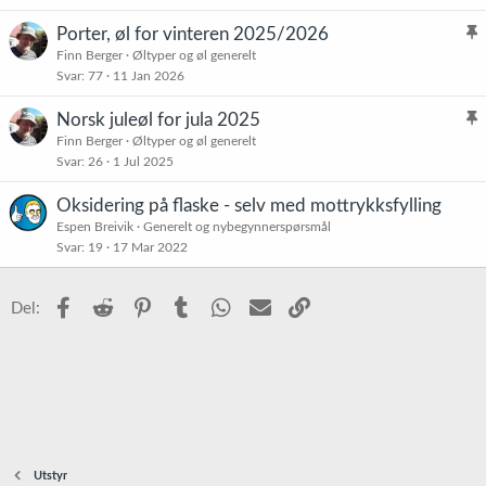
t
Porter, øl for vinteren 2025/2026
l
Finn Berger
Øltyper og øl generelt
Svar
77
11 Jan 2026
i
s
Norsk juleøl for jula 2025
t
l
Finn Berger
Øltyper og øl generelt
r
Svar
26
1 Jul 2025
i
e
s
t
Oksidering på flaske - selv med mottrykksfylling
t
Espen Breivik
Generelt og nybegynnerspørsmål
r
Svar
19
17 Mar 2022
e
t
Facebook
Reddit
Pinterest
Tumblr
WhatsApp
E-post
Link
Del:
Utstyr