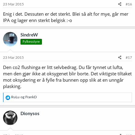
23 Mar 2015
#16
Enig i det. Dessuten er det sterkt. Blei så alt for mye, går mer
IPA og lager enn sterkt belgisk :-o
SindreW
Fylkesstyre
23 Mar 2015
#17
Den co2 flushinga er litt selvbedrag. Du får tynnet ut lufta,
men den gjør ikke at oksygenet blir borte. Det viktigste tiltaket
mot oksydering er å fylle fra bunnen opp slik at en unngår
plasking.
R
RuLu
og
FrankD
e
a
k
Dionysos
s
j
o
n