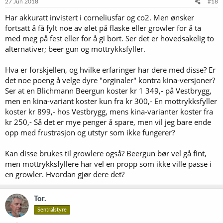
e
27 Jun 2018
#18
r
Har akkuratt invistert i corneliusfar og co2. Men ønsker
:
fortsatt å få fylt noe av ølet på flaske eller growler for å ta
med meg på fest eller for å gi bort. Ser det er hovedsakelig to
alternativer; beer gun og mottrykksfyller.
Hva er forskjellen, og hvilke erfaringer har dere med disse? Er
det noe poeng å velge dyre "orginaler" kontra kina-versjoner?
Ser at en Blichmann Beergun koster kr 1 349,- på Vestbrygg,
men en kina-variant koster kun fra kr 300,- En mottrykksfyller
koster kr 899,- hos Vestbrygg, mens kina-varianter koster fra
kr 250,- Så det er mye penger å spare, men vil jeg bare ende
opp med frustrasjon og utstyr som ikke fungerer?
Kan disse brukes til growlere også? Beergun bør vel gå fint,
men mottrykksfyllere har vel en propp som ikke ville passe i
en growler. Hvordan gjør dere det?
Tor.
Sentralstyre