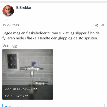
E.Brekke
23 Mar 2015
#9
Lagde meg en flaskeholder til min slik at jeg slipper å holde
fylleren nede i flaska. Hendte den glapp og da sto spruten.
Vedlegg
2014-10-18 07.10.33.jpg
191 KB · Sett: 262