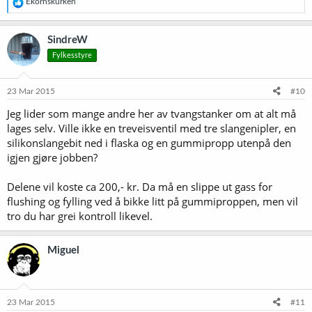
R
Ekornskurken
e
a
k
SindreW
s
Fylkesstyre
j
o
n
e
23 Mar 2015
#10
r
Jeg lider som mange andre her av tvangstanker om at alt må
:
lages selv. Ville ikke en treveisventil med tre slangenipler, en
silikonslangebit ned i flaska og en gummipropp utenpå den
igjen gjøre jobben?
Delene vil koste ca 200,- kr. Da må en slippe ut gass for
flushing og fylling ved å bikke litt på gummiproppen, men vil
tro du har grei kontroll likevel.
Miguel
23 Mar 2015
#11