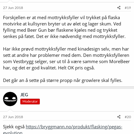
27 Jun 2018
#19
Forskjellen er at med mottrykksfyller vil trykket på flaska
motvirke at kullsyren bryter ut av ølet og lager skum. Ved
fylling med Beer Gun bør flaskene kjøles ned og trykket
senkes på fatet. Det er ikke nødvendig med mottrykksfyller.
Har ikke prøvd mottrykksfyller med kinadesign selv, men har
sett at andre har problemer med dem. Den mottrykksfylleren
som Vestbrygg selger, ser ut til å være samme som MoreBeer
har, og det er god kvalitet. Helt OK pris også.
Det går an å sette på større propp når growlere skal fylles.
JEG
Moderator
27 Jun 2018
#20
Sjekk også
https://bryggmann.no/produkt/flasking/pegas-
evolution