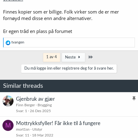
Finnes kopier som er billige. Folk virker som de er mer
fornøyd med disse enn andre alternativer.
Er egen tråd en plass på forumet
R
tvangen
e
a
k
Siste
1 av 4
Neste
s
j
Du må logge inn eller registrere deg for å svare her.
o
n
e
Similar threads
r
:
Gjenbruk av gjær
l
Finn Berger
Brygging
Svar
1
26 Des 2025
i
s
Mottrykksfyller! Får ikke til å fungere
M
t
mort1sn
Utstyr
r
Svar
11
18 Mar 2022
e