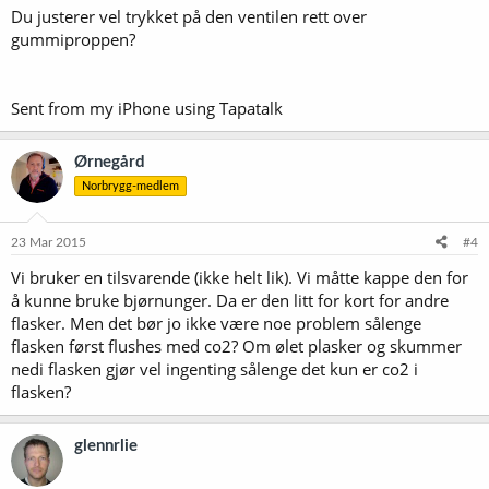
Du justerer vel trykket på den ventilen rett over
:
gummiproppen?
Sent from my iPhone using Tapatalk
Ørnegård
Norbrygg-medlem
23 Mar 2015
#4
Vi bruker en tilsvarende (ikke helt lik). Vi måtte kappe den for
å kunne bruke bjørnunger. Da er den litt for kort for andre
flasker. Men det bør jo ikke være noe problem sålenge
flasken først flushes med co2? Om ølet plasker og skummer
nedi flasken gjør vel ingenting sålenge det kun er co2 i
flasken?
glennrlie