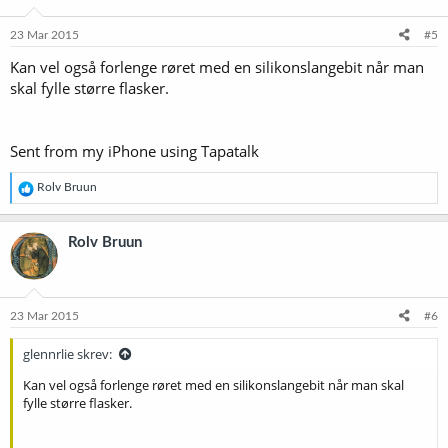
23 Mar 2015
#5
Kan vel også forlenge røret med en silikonslangebit når man
skal fylle større flasker.
Sent from my iPhone using Tapatalk
R
Rolv Bruun
e
a
k
Rolv Bruun
s
j
o
n
e
23 Mar 2015
#6
r
:
glennrlie skrev:
Kan vel også forlenge røret med en silikonslangebit når man skal
fylle større flasker.