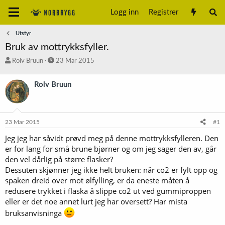
Logg inn
Registrer
Utstyr
Bruk av mottrykksfyller.
T
S
Rolv Bruun
23 Mar 2015
r
t
å
a
Rolv Bruun
d
r
s
t
t
d
a
a
23 Mar 2015
#1
r
t
t
o
Jeg jeg har såvidt prøvd meg på denne mottrykksfylleren. Den
e
er for lang for små brune bjørner og om jeg sager den av, går
r
den vel dårlig på større flasker?
Dessuten skjønner jeg ikke helt bruken: når co2 er fylt opp og
spaken dreid over mot ølfylling, er da eneste måten å
redusere trykket i flaska å slippe co2 ut ved gummiproppen
eller er det noe annet lurt jeg har oversett? Har mista
bruksanvisninga