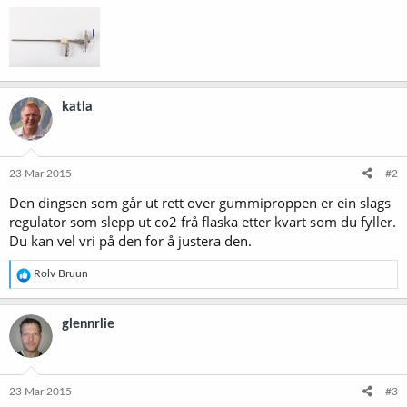
katla
23 Mar 2015
#2
Den dingsen som går ut rett over gummiproppen er ein slags
regulator som slepp ut co2 frå flaska etter kvart som du fyller.
Du kan vel vri på den for å justera den.
R
Rolv Bruun
e
a
k
glennrlie
s
j
o
n
e
23 Mar 2015
#3
r