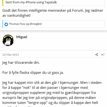
Sent from my iPhone using Tapatalk
Godt det finnes intelligente mennesker på Forum. Jeg rødmer
av vankundighet!
R
Thomas Foss
og
Ørnegård
e
a
k
Miguel
s
j
o
n
e
23 Mar 2015
#7
r
Jeg har tilsvarende din.
:
For å fylle flaska slipper du ut gass ja.
Jeg har kappet min slik at den går I bjørnunger. Men i steden
for å kappe "nok" til at den passer i bjørnunger med
originalproppen supplerer jeg med to gjærlåspropper fra
europris før jeg trer på originalproppen, på denne måten
kommer tuten "lengre opp" og du slipper å kappe den helt