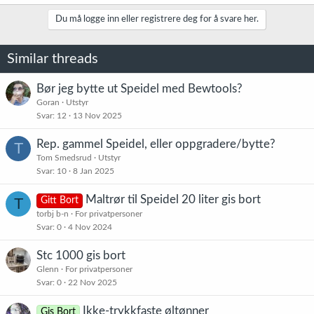
a
k
Du må logge inn eller registrere deg for å svare her.
s
j
o
Similar threads
n
e
r
Bør jeg bytte ut Speidel med Bewtools?
:
Goran
Utstyr
Svar
12
13 Nov 2025
Rep. gammel Speidel, eller oppgradere/bytte?
T
Tom Smedsrud
Utstyr
Svar
10
8 Jan 2025
Maltrør til Speidel 20 liter gis bort
T
Gitt Bort
torbj b-n
For privatpersoner
Svar
0
4 Nov 2024
Stc 1000 gis bort
Glenn
For privatpersoner
Svar
0
22 Nov 2025
Ikke-trykkfaste øltønner
Gis Bort