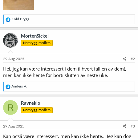
R
Kold Brygg
e
a
k
MortenSickel
s
Norbrygg-medlem
j
o
n
e
29 Aug 2025
#2
r
Hei, jeg kan være interessert i dem (I hvert fall en av dem),
:
men kan ikke hente før borti slutten av neste uke.
R
Anders V.
e
a
k
Ravneklo
R
s
Norbrygg-medlem
j
o
n
e
29 Aug 2025
#3
r
Kan også være interessert, men kan ikke hente... Jeg kan dog
: