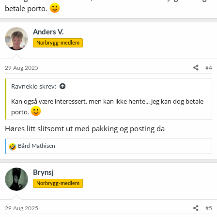
betale porto.
Anders V.
Norbrygg-medlem
29 Aug 2025
#4
Ravneklo skrev:
Kan også være interessert, men kan ikke hente... Jeg kan dog betale
porto.
Høres litt slitsomt ut med pakking og posting da
R
Bård Mathisen
e
a
k
Brynsj
s
Norbrygg-medlem
j
o
n
e
29 Aug 2025
#5
r