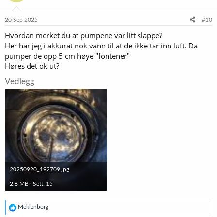
20 Sep 2025
#10
Hvordan merket du at pumpene var litt slappe?
Her har jeg i akkurat nok vann til at de ikke tar inn luft. Da
pumper de opp 5 cm høye "fontener"
Høres det ok ut?
Vedlegg
20250920_192709.jpg
2,8 MB · Sett: 15
R
Meklenborg
e