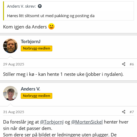
:
Anders V. skrev:
Høres litt slitsomt ut med pakking og posting da
Kom igjen da Anders
TorbjornJ
Norbrygg-medlem
29 Aug 2025
#6
Stiller meg i kø - kan hente 1 neste uke (jobber i nydalen).
Anders V.
Norbrygg-medlem
31 Aug 2025
#7
Da foreslår jeg at
@TorbjornJ
og
@MortenSickel
henter hver
sin når det passer dem.
Som dere ser på bildet er ledningene uten plugger. De