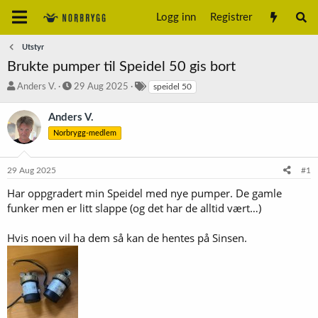
Logg inn
Registrer
Utstyr
Brukte pumper til Speidel 50 gis bort
T
S
S
Anders V.
29 Aug 2025
speidel 50
r
t
t
å
a
i
Anders V.
d
r
k
Norbrygg-medlem
s
t
k
t
d
o
a
a
r
29 Aug 2025
#1
r
t
d
t
o
Har oppgradert min Speidel med nye pumper. De gamle
e
funker men er litt slappe (og det har de alltid vært…)
r
Hvis noen vil ha dem så kan de hentes på Sinsen.