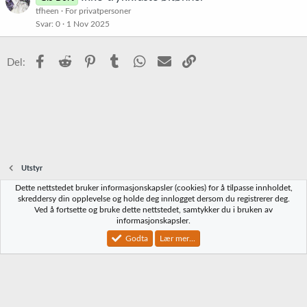
tfheen
For privatpersoner
Svar
0
1 Nov 2025
Facebook
Reddit
Pinterest
Tumblr
WhatsApp
E-post
Link
Del:
Utstyr
Dette nettstedet bruker informasjonskapsler (cookies) for å tilpasse innholdet,
Norbrygg-default
skreddersy din opplevelse og holde deg innlogget dersom du registrerer deg.
Ved å fortsette og bruke dette nettstedet, samtykker du i bruken av
Kontakt oss
Vilkår og regler
Personvernregler
Hjelp
Hjem
R
informasjonskapsler.
S
S
Godta
Lær mer...
®
Community platform by XenForo
© 2010-2023 XenForo Ltd.