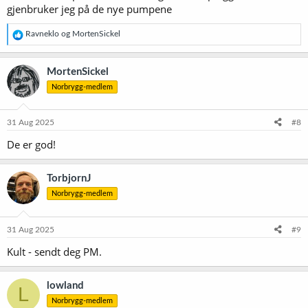
gjenbruker jeg på de nye pumpene
R
Ravneklo
og
MortenSickel
e
a
k
MortenSickel
s
Norbrygg-medlem
j
o
n
e
31 Aug 2025
#8
r
De er god!
:
TorbjornJ
Norbrygg-medlem
31 Aug 2025
#9
Kult - sendt deg PM.
lowland
L
Norbrygg-medlem