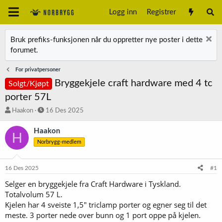
Logg inn
Registrer
Bruk prefiks-funksjonen når du oppretter nye poster i dette
forumet.
For privatpersoner
Bryggekjele craft hardware med 4 tc
Solgt/Kjøpt
porter 57L
T
S
Haakon
16 Des 2025
r
t
å
a
Haakon
H
d
r
Norbrygg-medlem
s
t
t
d
a
a
16 Des 2025
#1
r
t
t
o
Selger en bryggekjele fra Craft Hardware i Tyskland.
e
Totalvolum 57 L.
r
Kjelen har 4 sveiste 1,5" triclamp porter og egner seg til det
meste. 3 porter nede over bunn og 1 port oppe på kjelen.