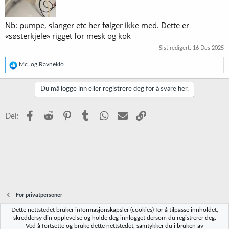
Nb: pumpe, slanger etc her følger ikke med. Dette er
«søsterkjele» rigget for mesk og kok
Sist redigert:
16 Des 2025
R
Mc.
og
Ravneklo
e
a
k
Du må logge inn eller registrere deg for å svare her.
s
j
o
Facebook
Reddit
Pinterest
Tumblr
WhatsApp
E-post
Link
Del:
n
e
r
:
For privatpersoner
Dette nettstedet bruker informasjonskapsler (cookies) for å tilpasse innholdet,
Norbrygg-default
skreddersy din opplevelse og holde deg innlogget dersom du registrerer deg.
Ved å fortsette og bruke dette nettstedet, samtykker du i bruken av