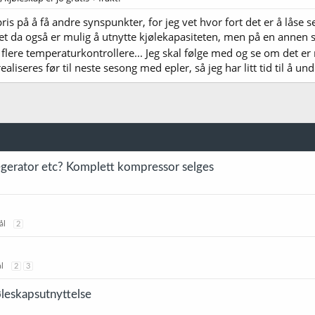
 pris på å få andre synspunkter, for jeg vet hvor fort det er å låse 
t da også er mulig å utnytte kjølekapasiteten, men på en annen side
ere temperaturkontrollere... Jeg skal følge med og se om det er no
realiseres før til neste sesong med epler, så jeg har litt tid til å 
gerator etc? Komplett kompressor selges
ål
2
l
2
3
øleskapsutnyttelse