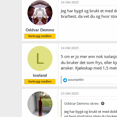
14 Okt 2025
Jeg har bygd og brukt et med d
bra/best, da vet du og hvor stor
Oddvar Demmo
Norbrygg-medlem
14 Okt 2025
L
5 cm er jo mer enn nok isolasjon.
du bruker det som frys, eller 
ønsker. Kjøleskap med 1,5 meter
lowland
R
assumpti0n
Norbrygg-medlem
e
a
k
15 Okt 2025
s
j
Oddvar Demmo skrev:
o
n
Jeg har bygd og brukt et med dobbe
e
og hvor stort/stor plass du bruker, 