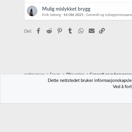
Mulig mislykket brygg
Eirik Søberg
14 Okt 2025
Generelt og nybegynnerspørs
Facebook
Reddit
Pinterest
Tumblr
WhatsApp
E-post
Link
Del:
norbrygg.no
Forum
Ølbrygging
Generelt og nybegynner
Dette nettstedet bruker informasjonskapsler
Ved å for
Norbrygg-default