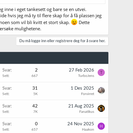
seg inne i eget tankesett og bare se en utvei.
 hvis jeg må ty til flere skap for å få plassen jeg
en som vil bli kvitt et stort skap.
Dette
undersøke mulighetene.
Du må logge inn eller registrere deg for å svare her.
Svar
2
27 Feb 2026
T
Sett
667
TurboJens
Svar
31
1 Des 2025
Sett
5K
Forvirret
Svar
42
21 Aug 2025
Sett
7K
Fanatikus
Svar
0
24 Nov 2025
H
Sett
657
Haakon