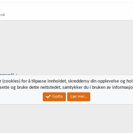
mål
spørsmål
 (cookies) for å tilpasse innholdet, skreddersy din opplevelse og ho
tsette og bruke dette nettstedet, samtykker du i bruken av informasjo
Kontak
Godta
Lær mer...
®
Community platform by XenForo
© 2010-2023 XenForo Ltd.