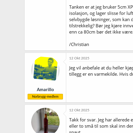
Tanken er at jeg bruker 5cm XPS
isolasjon, og lager slisse for 
selvbygde løsninger, som kan del
tilstrekkelig? Bør jeg kjøre inn
enn ca 80cm bør det ikke være.
/Christian
12 Okt 2025
Jeg vil anbefale at du heller kjø
tillegg er en varmekilde. Hvis 
Amarillo
Norbrygg-medlem
12 Okt 2025
Takk for svar. Jeg har allerede 
eller to små til som skal inn de
snaut.