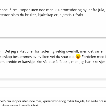
obbel 5 cm. isopor uten noe mer, kjøleromsdør og hyller fra Jula,
t/stor plass du bruker, kjøleskap er jo gratis + frakt.
 Det jeg siktet til er for isolering veldig overkill, men det var en 
kjøleskap bestemmes av hvilken vei du snur det
Fordelen med is
s bredde er kanskje ikke så lette å få tak i, men jeg har ikke sjek
l 5 cm. isopor uten noe mer, kjøleromsdør og hyller fra Jula, fungerte bra 
kjøleskap er jo gratis + frakt.