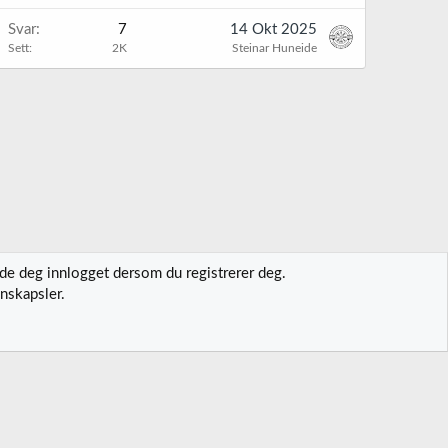
Svar
7
14 Okt 2025
Sett
2K
Steinar Huneide
lde deg innlogget dersom du registrerer deg.
nskapsler.
t oss
Vilkår og regler
Personvernregler
Hjelp
Hjem
R
S
S