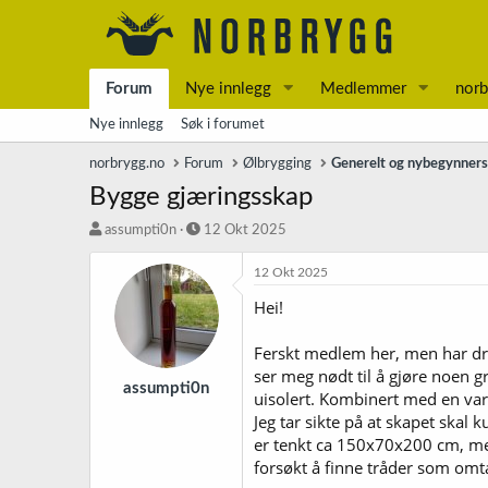
Forum
Nye innlegg
Medlemmer
norb
Nye innlegg
Søk i forumet
norbrygg.no
Forum
Ølbrygging
Generelt og nybegynner
Bygge gjæringsskap
T
S
assumpti0n
12 Okt 2025
r
t
å
a
12 Okt 2025
d
r
Hei!
s
t
t
d
a
a
Ferskt medlem her, men har dre
r
t
ser meg nødt til å gjøre noen gr
t
o
assumpti0n
uisolert. Kombinert med en varm
e
Jeg tar sikte på at skapet skal
r
er tenkt ca 150x70x200 cm, med 
forsøkt å finne tråder som omta