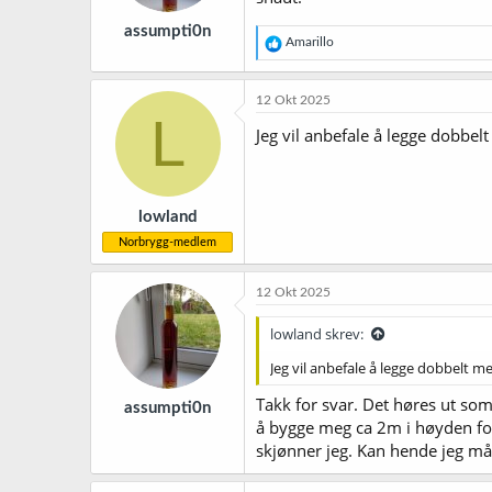
assumpti0n
R
Amarillo
e
a
k
12 Okt 2025
s
L
j
Jeg vil anbefale å legge dobbe
o
n
e
r
lowland
:
Norbrygg-medlem
12 Okt 2025
lowland skrev:
Jeg vil anbefale å legge dobbelt 
Takk for svar. Det høres ut som
assumpti0n
å bygge meg ca 2m i høyden for 
skjønner jeg. Kan hende jeg må 