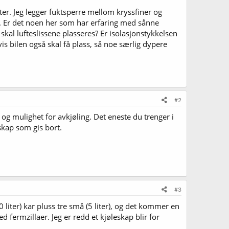
ter. Jeg legger fuktsperre mellom kryssfiner og
ap. Er det noen her som har erfaring med sånne
 skal lufteslissene plasseres? Er isolasjonstykkelsen
vis bilen også skal få plass, så noe særlig dypere
#2
ør og mulighet for avkjøling. Det eneste du trenger i
skap som gis bort.
#3
0 liter) kar pluss tre små (5 liter), og det kommer en
d fermzillaer. Jeg er redd et kjøleskap blir for