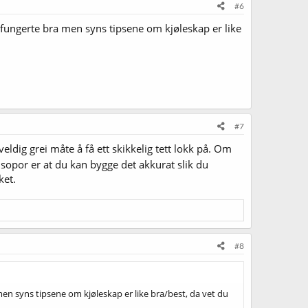
#6
 fungerte bra men syns tipsene om kjøleskap er like
#7
veldig grei måte å få ett skikkelig tett lokk på. Om
opor er at du kan bygge det akkurat slik du
ket.
#8
men syns tipsene om kjøleskap er like bra/best, da vet du