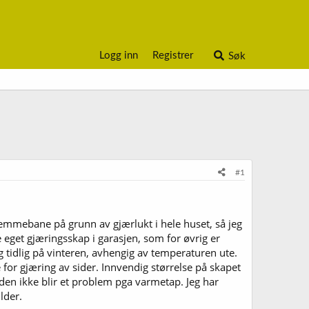
Logg inn
Registrer
Søk
#1
emmebane på grunn av gjærlukt i hele huset, så jeg
e eget gjæringsskap i garasjen, som for øvrig er
g tidlig på vinteren, avhengig av temperaturen ute.
 for gjæring av sider. Innvendig størrelse på skapet
 den ikke blir et problem pga varmetap. Jeg har
lder.