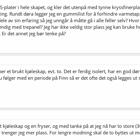
-plater i hele skapet, og kler det utenpå med tynne kryssfinerpla
lufting. Rundt døra legger jeg en gummilist for å forhindre varmet
e av sin erfaring så jeg unngår å måtte gå i alle feller selv? Hvor
vendig med trepanel? Jeg har ikke veldig stor plass jeg kan bruke h
 Er det annet jeg bør tenke på?
per et brukt kjøleskap, evt. to. Det er ferdig isolert, har en god d
du følger med en periode på Finn så er det ofte det også legges ut 
et kjøleskap og en fryser, og med tanke på at jeg nå har to store (3
r trenger jeg mer plass. For lengre modning skal de to byttes ut me