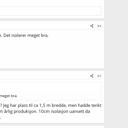
#4
. Det isolerer meget bra.
#5
 meget bra.
t? Jeg har plass til ca 1,5 m bredde, men hadde tenkt
om årlig produksjon. 10cm isolasjon uansett da
.