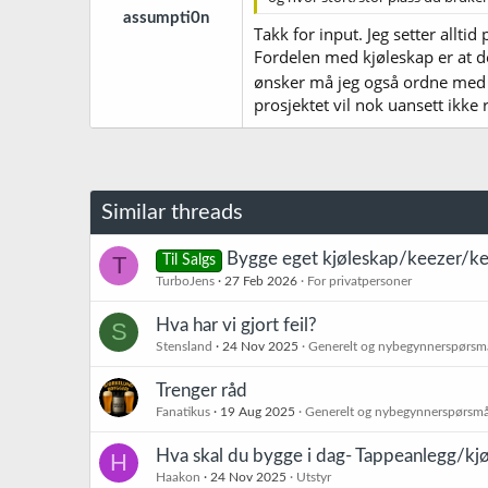
r
assumpti0n
:
Takk for input. Jeg setter alltid
Fordelen med kjøleskap er at de
ønsker må jeg også ordne med fl
prosjektet vil nok uansett ikke 
Similar threads
Bygge eget kjøleskap/keezer/ke
T
Til Salgs
TurboJens
27 Feb 2026
For privatpersoner
Hva har vi gjort feil?
S
Stensland
24 Nov 2025
Generelt og nybegynnerspørsm
Trenger råd
Fanatikus
19 Aug 2025
Generelt og nybegynnerspørsmå
Hva skal du bygge i dag- Tappeanlegg/kj
H
Haakon
24 Nov 2025
Utstyr