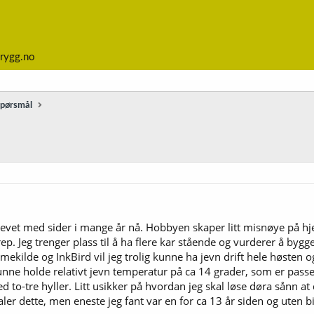
rygg.no
spørsmål
vet med sider i mange år nå. Hobbyen skaper litt misnøye på hj
ep. Jeg trenger plass til å ha flere kar stående og vurderer å bygg
ekilde og InkBird vil jeg trolig kunne ha jevn drift hele høsten o
 kunne holde relativt jevn temperatur på ca 14 grader, som er passe
to-tre hyller. Litt usikker på hvordan jeg skal løse døra sånn at
ler dette, men eneste jeg fant var en for ca 13 år siden og uten bi