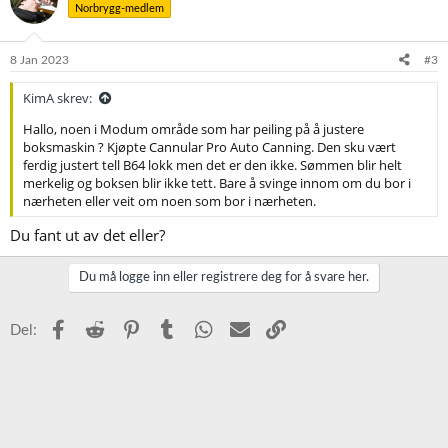
Norbrygg-medlem
8 Jan 2023
#3
KimA skrev:
Hallo, noen i Modum område som har peiling på å justere
boksmaskin ? Kjøpte Cannular Pro Auto Canning. Den sku vært
ferdig justert tell B64 lokk men det er den ikke. Sømmen blir helt
merkelig og boksen blir ikke tett. Bare å svinge innom om du bor i
nærheten eller veit om noen som bor i nærheten.
Du fant ut av det eller?
Du må logge inn eller registrere deg for å svare her.
Facebook
Reddit
Pinterest
Tumblr
WhatsApp
E-post
Link
Del: