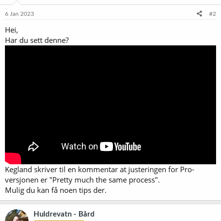
6 Jan 2023
#2
Hei,
Har du sett denne?
Kegland skriver til en kommentar at justeringen for Pro-
versjonen er "Pretty much the same process".
Mulig du kan få noen tips der.
Huldrevatn - Bård