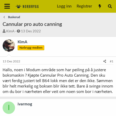
Logg inn
Registrer
Buskerud
Cannular pro auto canning
T
S
KimA
13 Des 2022
r
t
å
a
KimA
d
r
Norbrygg-medlem
s
t
t
d
a
a
13 Des 2022
#1
r
t
t
o
Hallo, noen i Modum område som har peiling på å justere
e
boksmaskin ? Kjøpte Cannular Pro Auto Canning. Den sku
r
vært ferdig justert tell B64 lokk men det er den ikke. Sømmen
blir helt merkelig og boksen blir ikke tett. Bare å svinge innom
om du bor i nærheten eller veit om noen som bor i nærheten.
ivarmog
I