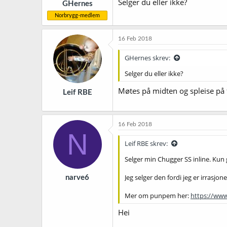
Selger du eller ikke?
GHernes
Norbrygg-medlem
16 Feb 2018
GHernes skrev:
Selger du eller ikke?
Møtes på midten og spleise på 
Leif RBE
16 Feb 2018
N
Leif RBE skrev:
Selger min Chugger SS inline. Kun 
Jeg selger den fordi jeg er irrasjo
narve6
Mer om punpem her:
https://www
Hei