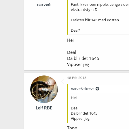
Fant ikke noen nipple. Lenge siden
narve6
ekstrautstyr :-D
Frakten blir 145 med Posten
Deal?
Hei
Deal
Da blir det 1645
Vippser jeg
18 Feb 2018
narve6 skrev:
Hei
Deal
Leif RBE
Da blir det 1645
Vippser jeg
Topp,