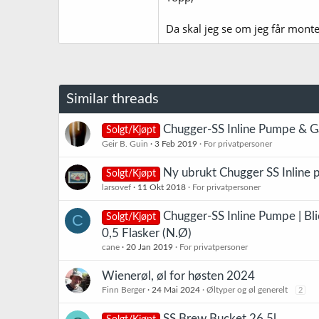
Da skal jeg se om jeg får mont
Similar threads
Chugger-SS Inline Pumpe & G
Solgt/Kjøpt
Geir B. Guin
3 Feb 2019
For privatpersoner
Ny ubrukt Chugger SS Inline p
Solgt/Kjøpt
larsovef
11 Okt 2018
For privatpersoner
Chugger-SS Inline Pumpe | Bl
C
Solgt/Kjøpt
0,5 Flasker (N.Ø)
cane
20 Jan 2019
For privatpersoner
Wienerøl, øl for høsten 2024
Finn Berger
24 Mai 2024
Øltyper og øl generelt
2
SS Brew Bucket 26,5l