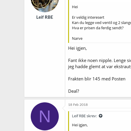
Hei
Er veldig interesert
Leif RBE
Kan du legge ved ventil og 2 sla
Hva er prisen da ferdig sendt?
Narve
Hei igjen,
Fant ikke noen nipple. Lenge si
jeg hadde glemt at var ekstraut
Frakten blir 145 med Posten
Deal?
18 Feb 2018
N
Leif RBE skrev:
Hei igjen,