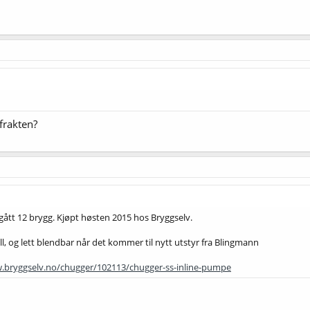
frakten?
gått 12 brygg. Kjøpt høsten 2015 hos Bryggselv.
nell, og lett blendbar når det kommer til nytt utstyr fra Blingmann
.bryggselv.no/chugger/102113/chugger-ss-inline-pumpe