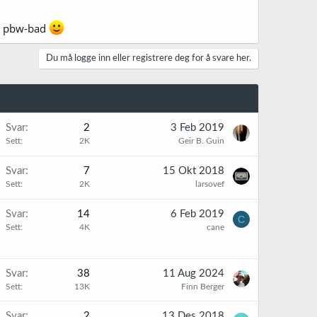
 i pbw-bad
Du må logge inn eller registrere deg for å svare her.
Svar
2
3 Feb 2019
Sett
2K
Geir B. Guin
Svar
7
15 Okt 2018
Sett
2K
larsovef
Svar
14
6 Feb 2019
C
Sett
4K
cane
K
Svar
38
11 Aug 2024
Sett
13K
Finn Berger
Svar
2
13 Des 2018