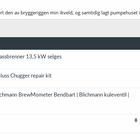
ert den av bryggeriggen min ikveld, og samtidig lagt pumpehuset
assbrenner 13,5 kW selges
luss Chugger repair kit
ichmann BrewMometer Bendbart | Blichmann kuleventil |
l
i