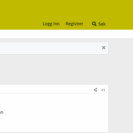
Logg inn
Registrer
Søk
#1
nn