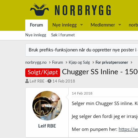
Forum
Nye innlegg
Medlemmer
norb
Nye innlegg
Søk i forumet
Bruk prefiks-funksjonen når du oppretter nye poster i
norbrygg.no
Forum
Kjøp og Salg
For privatpersoner
Chugger SS Inline - 150
Solgt/Kjøpt
T
S
Leif RBE
14 Feb 2018
r
t
å
a
14 Feb 2018
d
r
Selger min Chugger SS inline. 
s
t
t
d
a
a
Jeg selger den fordi jeg er irra
r
t
t
o
Leif RBE
Mer om punpem her:
https://
e
r