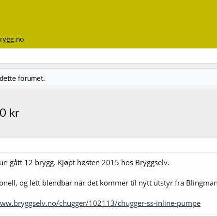
rygg.no
 dette forumet.
0 kr
Kun gått 12 brygg. Kjøpt høsten 2015 hos Bryggselv.
sjonell, og lett blendbar når det kommer til nytt utstyr fra Blingma
www.bryggselv.no/chugger/102113/chugger-ss-inline-pumpe