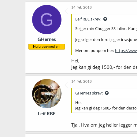
14 Feb 2018
G
Leif RBE skrev:
Selger min Chugger SS inline. Kun 
Jeg selger den fordi jeg er irrasjo
GHernes
Norbrygg-medlem
Mer om punpem her:
https://www
Hei,
Jeg kan gi deg 1500,- for den d
14 Feb 2018
GHernes skrev:
Hei,
Jeg kan gi deg 1500,- for den ders
Leif RBE
Tja.. Hva om jeg heller legger m