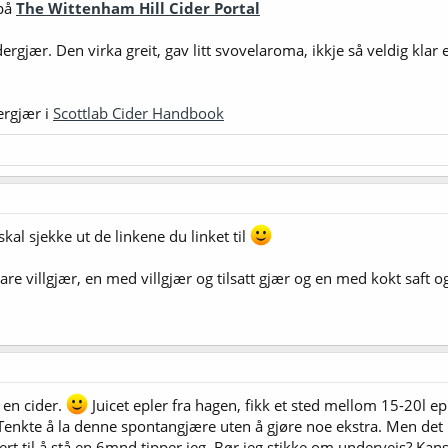
 på
The Wittenham Hill Cider Portal
ergjær. Den virka greit, gav litt svovelaroma, ikkje så veldig kl
ergjær i
Scottlab Cider Handbook
kal sjekke ut de linkene du linket til
e villgjær, en med villgjær og tilsatt gjær og en med kokt saft og 
 en cider.
Juicet epler fra hagen, fikk et sted mellom 15-20l epl
 Tenkte å la denne spontangjære uten å gjøre noe ekstra. Men det 
t til å stå en 6mnd tipper jeg. Bør jeg stikke om underveis? Kansk