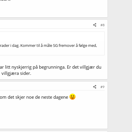
#8
 grader i dag. Kommer til å måle SG fremover å følge med,
r litt nyskjerrig på begrunninga. Er det villgjær du
villgjæra sider.
#9
se om det skjer noe de neste dagene