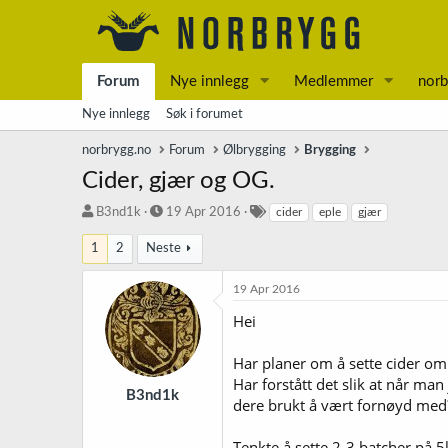
Forum
Nye innlegg
Medlemmer
norb
Nye innlegg
Søk i forumet
norbrygg.no
Forum
Ølbrygging
Brygging
Cider, gjær og OG.
T
S
S
B3nd1k
19 Apr 2016
cider
eple
gjær
r
t
t
å
a
i
1
2
Neste
d
r
k
s
t
k
19 Apr 2016
t
d
o
Hei
a
a
r
r
t
d
t
o
Har planer om å sette cider om 
e
Har forstått det slik at når man 
r
B3nd1k
dere brukt å vært fornøyd med
Tenkte å sette 2-3 batcher på 5l