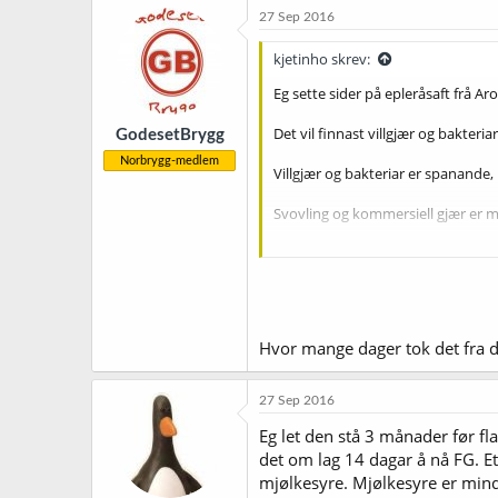
27 Sep 2016
kjetinho skrev:
Eg sette sider på epleråsaft frå Ar
Det vil finnast villgjær og bakteriar
GodesetBrygg
Norbrygg-medlem
Villgjær og bakteriar er spanande
Svovling og kommersiell gjær er mei
Gjærar ein på lågare temperatur, o
Det er lite næring for gjær i eplesa
2,6 gram sukker/pr liter aukar SG
Hvor mange dager tok det fra du
Veldig mykje god informasjon på
27 Sep 2016
Eg brukte Mangrove Jack sin siderg
Eg let den stå 3 månader før fla
temperatur.
det om lag 14 dagar å nå FG. E
Mykje god informasjon om sidergj
mjølkesyre. Mjølkesyre er mindre