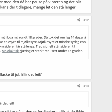
knar med den då har pause på vinteren og det blir
ar sider tidlegare, mange let den stå lenger.
#12
varmt i bua mi, rundt 18 grader. Då tok det om lag 14 dagar å
r eplesyre til mjølkesyre. Mjølkesyre er mindre syrleg enn
m sideren får stå lenge. Tradisjonelt står sideren til
n.
Malolaktisk
gjæring er sterkt redusert under 15 grader.
ske til jul. Blir det feil?
#13
r det feil?
re sikker på at den er ferdiggjæra, slik at du ikkje