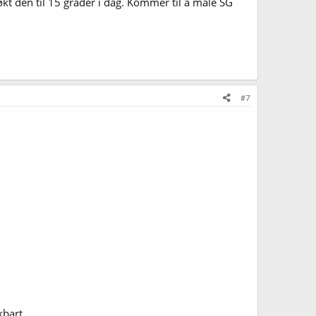
økt den til 15 grader i dag. Kommer til å måle SG
#7
kbart.