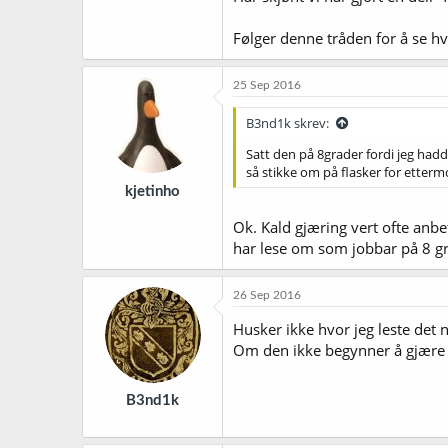
Følger denne tråden for å se hv
25 Sep 2016
B3nd1k skrev:
Satt den på 8grader fordi jeg hadd
så stikke om på flasker for etter
kjetinho
Ok. Kald gjæring vert ofte anbef
har lese om som jobbar på 8 gra
26 Sep 2016
Husker ikke hvor jeg leste det 
Om den ikke begynner å gjære kj
B3nd1k