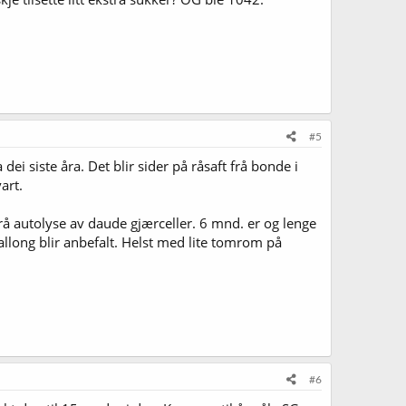
#5
i siste åra. Det blir sider på råsaft frå bonde i
art.
rå autolyse av daude gjærceller. 6 mnd. er og lenge
ballong blir anbefalt. Helst med lite tomrom på
#6