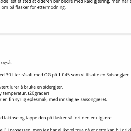
adde lest et sted at cideren blir bedre med kald gjæring, men har 
e om på flasker for ettermodning.
 også.
ed 30 liter råsaft med OG på 1.045 som vi tilsatte en Saisongjær.
e vært lurer å bruke en sidergjær.
øy temperatur. (20grader)
r en fin syrlig eplesmak, med innslag av saisongjæret.
d laktose og tappe den på flasker så fort den er utgjæret.
feil" i prosessen, men jeg har allikevel trua på at dette kan bli drik