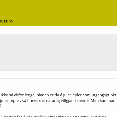
rygg.no
ikke så altfor lenge, planen er da å juice epler som utgangspunkt
juicer epler, så finnes det naturlig villgjær i denne. Men kan man ti
?
 i starten for å prøve ulike typer gjær og en uten tilsatt gjær.