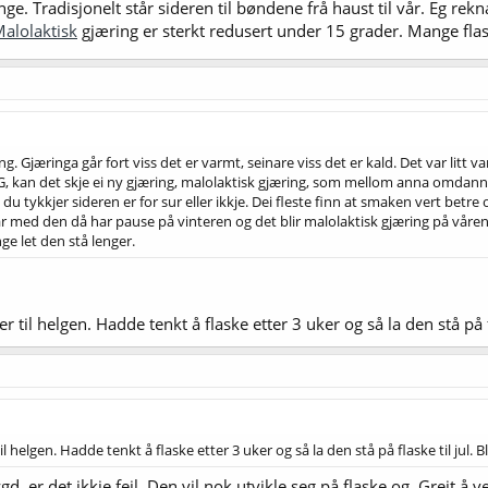
nge. Tradisjonelt står sideren til bøndene frå haust til vår. Eg re
alolaktisk
gjæring er sterkt redusert under 15 grader. Mange flask
ng. Gjæringa går fort viss det er varmt, seinare viss det er kald. Det var litt 
FG, kan det skje ei ny gjæring, malolaktisk gjæring, som mellom anna omdanna
du tykkjer sideren er for sur eller ikkje. Dei fleste finn at smaken vert betre o
ar med den då har pause på vinteren og det blir malolaktisk gjæring på våre
ge let den stå lenger.
 til helgen. Hadde tenkt å flaske etter 3 uker og så la den stå på fla
 helgen. Hadde tenkt å flaske etter 3 uker og så la den stå på flaske til jul. Bli
, er det ikkje feil. Den vil nok utvikle seg på flaske og. Greit å ve