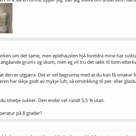
nken om det same, men eplehausten hjå foreldra mine har svikta de
o angåande grums og skum, men eg vil tru det søkk til botn etterkv
 at den er utgjæra. Det er vel begrunna med at du kan få smakar f
ren har ikkje godt av mykje luft, så omstikking til pet- eller glas
du tilsetje sukker. Den endar vel rundt 5,5 % utan.
peratur på 8 grader?