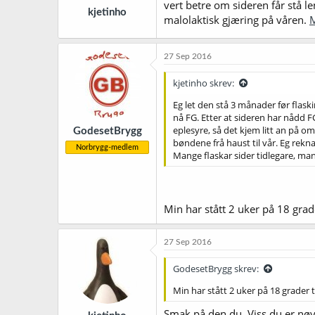
vert betre om sideren får stå le
kjetinho
malolaktisk gjæring på våren.
M
27 Sep 2016
kjetinho skrev:
Eg let den stå 3 månader før flaski
nå FG. Etter at sideren har nådd 
eplesyre, så det kjem litt an på om 
GodesetBrygg
bøndene frå haust til vår. Eg rekn
Norbrygg-medlem
Mange flaskar sider tidlegare, man
Min har stått 2 uker på 18 grader
27 Sep 2016
GodesetBrygg skrev:
Min har stått 2 uker på 18 grader til
Smak på den du. Viss du er nøygd