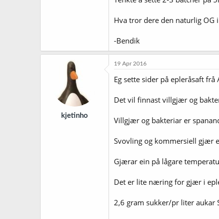
Hva tror dere den naturlig OG i
-Bendik
19 Apr 2016
Eg sette sider på epleråsaft frå
Det vil finnast villgjær og bakte
kjetinho
Villgjær og bakteriar er spana
Svovling og kommersiell gjær er 
Gjærar ein på lågare temperatur
Det er lite næring for gjær i epl
2,6 gram sukker/pr liter aukar