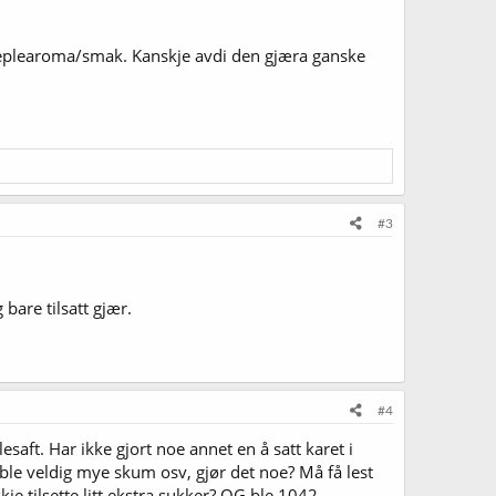
ar eplearoma/smak. Kanskje avdi den gjæra ganske
#3
bare tilsatt gjær.
#4
esaft. Har ikke gjort noe annet en å satt karet i
ble veldig mye skum osv, gjør det noe? Må få lest
je tilsette litt ekstra sukker? OG ble 1042.