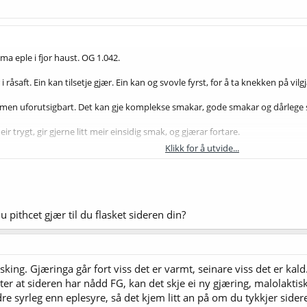
oma eple i fjor haust. OG 1.042.
 i råsaft. Ein kan tilsetje gjær. Ein kan og svovle fyrst, for å ta knekken på vilg
, men uforutsigbart. Det kan gje komplekse smakar, gode smakar og dårlege s
r trygt, gir gjerne litt meir einsidig smak, og gjærar fortare.
Klikk for å utvide...
g gjæringa går seint, vil ein vanlegvis bevare meir eplearoma.
ft, så det er å anbefale å tilsetje gjærnæring for å unngå at gjæringa stoppar op
 med eit poeng.
 pithcet gjær til du flasket sideren din?
The Wittenham Hill Cider Portal
jær. Den virka greit, gav litt svovelaroma, ikkje så veldig klar eplearoma/s
sking. Gjæringa går fort viss det er varmt, seinare viss det er kald
tter at sideren har nådd FG, kan det skje ei ny gjæring, malolakt
ær i
Scottlab Cider Handbook
 syrleg enn eplesyre, så det kjem litt an på om du tykkjer sideren 