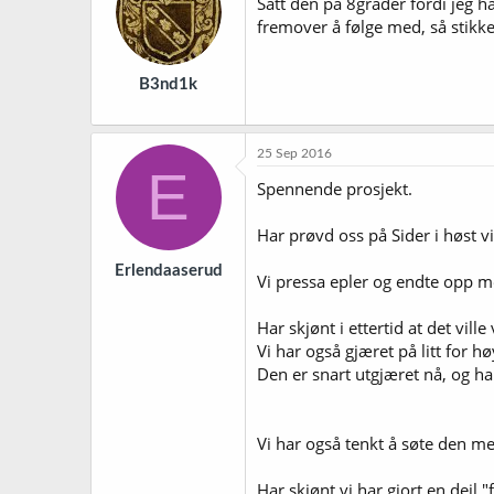
Satt den på 8grader fordi jeg h
fremover å følge med, så stikk
B3nd1k
25 Sep 2016
E
Spennende prosjekt.
Har prøvd oss på Sider i høst vi
Erlendaaserud
Vi pressa epler og endte opp m
Har skjønt i ettertid at det vill
Vi har også gjæret på litt for h
Den er snart utgjæret nå, og ha
Vi har også tenkt å søte den me
Har skjønt vi har gjort en deil "