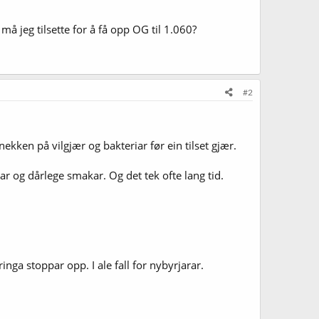
å jeg tilsette for å få opp OG til 1.060?
#2
 knekken på vilgjær og bakteriar før ein tilset gjær.
 og dårlege smakar. Og det tek ofte lang tid.
inga stoppar opp. I ale fall for nybyrjarar.