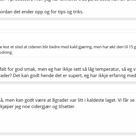
ordan det ender opp og for tips og triks.
e lest et sted at cideren blir bedre med kald gjæring, men har økt den til 15
modning.
alt for god smak, men eg har ikkje sett så låg temperatur, så eg va
der? Det kan godt hende det er supert, eg har ikkje erfaring med 
nå, men kan godt være at 8grader var litt i kaldeste laget. Vi får 
øper jeg noe cidergjær og tilsetter.