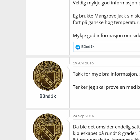
Veldig mykje god informasjon
Eg brukte Mangrove Jack sin sid
fort på ganske høg temperatur.
Mykje god informasjon om sid
R
B3nd1k
e
a
k
19 Apr 2016
s
j
Takk for mye bra informasjon, s
o
n
Tenker jeg skal prøve en med bar
e
r
B3nd1k
:
24 Sep 2016
Da ble det omsider endelig satt
kjøleskapet på rundt 8 grader.
litt mer om dette, kommer sikker