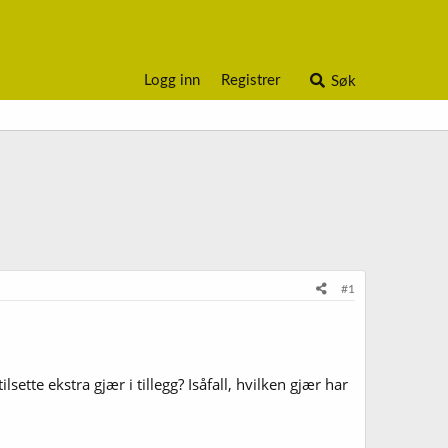
Logg inn
Registrer
Søk
#1
.
lsette ekstra gjær i tillegg? Isåfall, hvilken gjær har