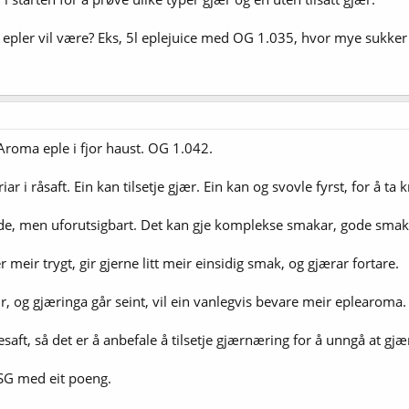
 epler vil være? Eks, 5l eplejuice med OG 1.035, hvor mye sukker m
 Aroma eple i fjor haust. OG 1.042.
riar i råsaft. Ein kan tilsetje gjær. Ein kan og svovle fyrst, for å ta
nde, men uforutsigbart. Det kan gje komplekse smakar, gode smakar
meir trygt, gir gjerne litt meir einsidig smak, og gjærar fortare.
, og gjæringa går seint, vil ein vanlegvis bevare meir eplearoma.
esaft, så det er å anbefale å tilsetje gjærnæring for å unngå at gjær
 SG med eit poeng.