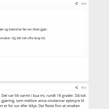
#10
jær og bakteriar før ein tilset gjær.
makar. Og det tek ofte lang tid.
p. I ale fall for nybyrjarar.
#11
mak. Kanskje avdi den gjæra ganske fort på ganske høg
. Det var litt varmt i bua mi, rundt 18 grader. Då tok
isk gjæring, som mellom anna omdannar eplesyre til
er for sur eller ikkje. Dei fleste finn at smaken