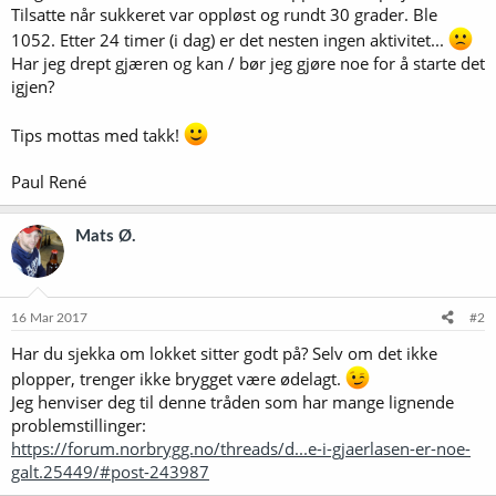
Tilsatte når sukkeret var oppløst og rundt 30 grader. Ble
1052. Etter 24 timer (i dag) er det nesten ingen aktivitet...
Har jeg drept gjæren og kan / bør jeg gjøre noe for å starte det
igjen?
Tips mottas med takk!
Paul René
Mats Ø.
16 Mar 2017
#2
Har du sjekka om lokket sitter godt på? Selv om det ikke
plopper, trenger ikke brygget være ødelagt.
Jeg henviser deg til denne tråden som har mange lignende
problemstillinger:
https://forum.norbrygg.no/threads/d...e-i-gjaerlasen-er-noe-
galt.25449/#post-243987