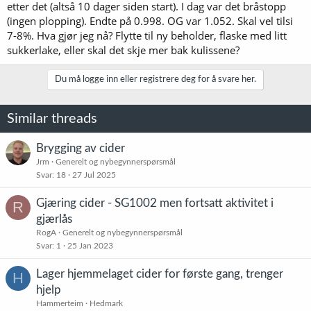
etter det (altså 10 dager siden start). I dag var det bråstopp
(ingen plopping). Endte på 0.998. OG var 1.052. Skal vel tilsi
7-8%. Hva gjør jeg nå? Flytte til ny beholder, flaske med litt
sukkerlake, eller skal det skje mer bak kulissene?
Du må logge inn eller registrere deg for å svare her.
Similar threads
Brygging av cider
Jrm
Generelt og nybegynnerspørsmål
Svar
18
27 Jul 2025
Gjæring cider - SG1002 men fortsatt aktivitet i
R
gjærlås
RogA
Generelt og nybegynnerspørsmål
Svar
1
25 Jan 2023
Lager hjemmelaget cider for første gang, trenger
H
hjelp
Hammerteim
Hedmark