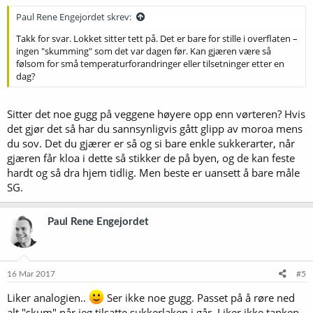
Paul Rene Engejordet skrev:
Takk for svar. Lokket sitter tett på. Det er bare for stille i overflaten –
ingen "skumming" som det var dagen før. Kan gjæren være så
følsom for små temperaturforandringer eller tilsetninger etter en
dag?
Sitter det noe gugg på veggene høyere opp enn vørteren? Hvis
det gjør det så har du sannsynligvis gått glipp av moroa mens
du sov. Det du gjærer er så og si bare enkle sukkerarter, når
gjæren får kloa i dette så stikker de på byen, og de kan feste
hardt og så dra hjem tidlig. Men beste er uansett å bare måle
SG.
Paul Rene Engejordet
16 Mar 2017
#5
Liker analogien..
Ser ikke noe gugg. Passet på å røre ned
alt "skum" når jeg tilsatte sukkerlaken i går. Liker ikke tanken