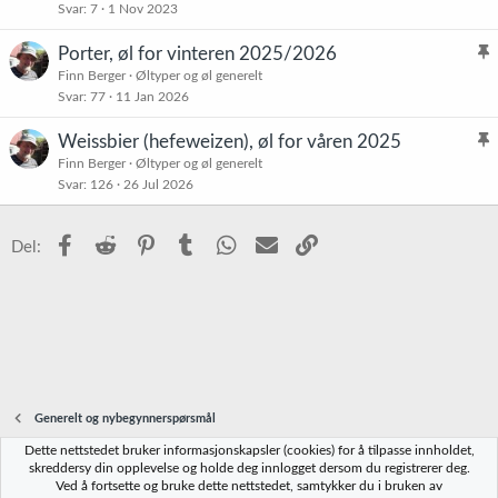
Svar
7
1 Nov 2023
Porter, øl for vinteren 2025/2026
l
Finn Berger
Øltyper og øl generelt
Svar
77
11 Jan 2026
i
s
Weissbier (hefeweizen), øl for våren 2025
t
l
Finn Berger
Øltyper og øl generelt
r
Svar
126
26 Jul 2026
i
e
s
t
t
Facebook
Reddit
Pinterest
Tumblr
WhatsApp
E-post
Link
Del:
r
e
t
Generelt og nybegynnerspørsmål
Dette nettstedet bruker informasjonskapsler (cookies) for å tilpasse innholdet,
Norbrygg-default
skreddersy din opplevelse og holde deg innlogget dersom du registrerer deg.
Ved å fortsette og bruke dette nettstedet, samtykker du i bruken av
Kontakt oss
Vilkår og regler
Personvernregler
Hjelp
Hjem
R