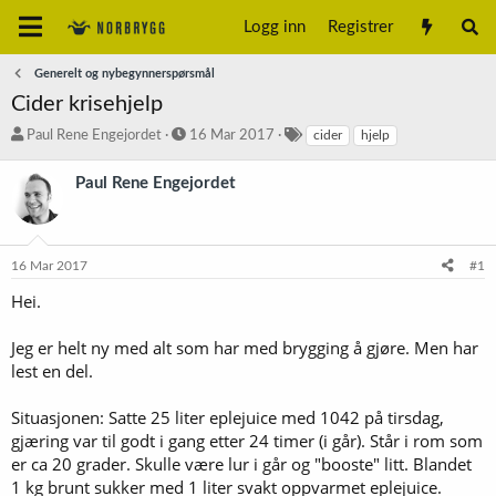
Logg inn
Registrer
Generelt og nybegynnerspørsmål
Cider krisehjelp
T
S
S
Paul Rene Engejordet
16 Mar 2017
cider
hjelp
r
t
t
å
a
i
Paul Rene Engejordet
d
r
k
s
t
k
t
d
o
a
a
r
16 Mar 2017
#1
r
t
d
t
o
Hei.
e
r
Jeg er helt ny med alt som har med brygging å gjøre. Men har
lest en del.
Situasjonen: Satte 25 liter eplejuice med 1042 på tirsdag,
gjæring var til godt i gang etter 24 timer (i går). Står i rom som
er ca 20 grader. Skulle være lur i går og "booste" litt. Blandet
1 kg brunt sukker med 1 liter svakt oppvarmet eplejuice.