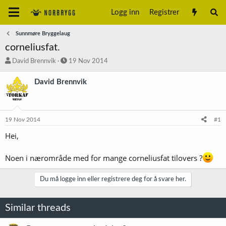
Logg inn
Registrer
Sunnmøre Bryggelaug
corneliusfat.
T
S
David Brennvik
19 Nov 2014
r
t
å
a
David Brennvik
d
r
s
t
t
d
a
a
19 Nov 2014
#1
r
t
t
o
Hei,
e
r
Noen i nærområde med for mange corneliusfat tilovers ?
Du må logge inn eller registrere deg for å svare her.
Similar threads