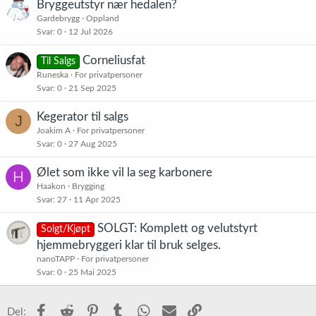
Bryggeutstyr nær hedalen?
Gardebrygg
Oppland
Svar
0
12 Jul 2026
Corneliusfat
Til Salgs
Runeska
For privatpersoner
Svar
0
21 Sep 2025
Kegerator til salgs
J
Joakim A
For privatpersoner
Svar
0
27 Aug 2025
Ølet som ikke vil la seg karbonere
H
Haakon
Brygging
Svar
27
11 Apr 2025
SOLGT: Komplett og velutstyrt
Solgt/Kjøpt
hjemmebryggeri klar til bruk selges.
nanoTAPP
For privatpersoner
Svar
0
25 Mai 2025
Facebook
Reddit
Pinterest
Tumblr
WhatsApp
E-post
Link
Del: