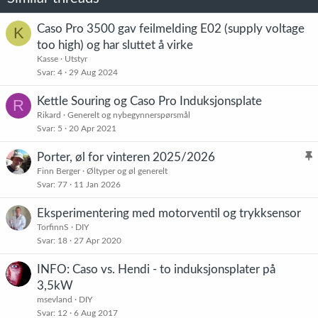
Caso Pro 3500 gav feilmelding E02 (supply voltage
K
too high) og har sluttet å virke
Kasse
Utstyr
Svar
4
29 Aug 2024
Kettle Souring og Caso Pro Induksjonsplate
R
Rikard
Generelt og nybegynnerspørsmål
Svar
5
20 Apr 2021
Porter, øl for vinteren 2025/2026
l
Finn Berger
Øltyper og øl generelt
Svar
77
11 Jan 2026
i
s
Eksperimentering med motorventil og trykksensor
t
TorfinnS
DIY
r
Svar
18
27 Apr 2020
e
t
INFO: Caso vs. Hendi - to induksjonsplater på
3,5kW
msevland
DIY
Svar
12
6 Aug 2017