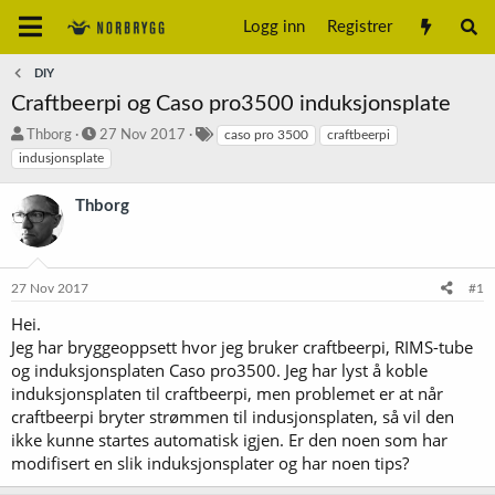
Logg inn
Registrer
DIY
Craftbeerpi og Caso pro3500 induksjonsplate
T
S
S
Thborg
27 Nov 2017
caso pro 3500
craftbeerpi
r
t
t
indusjonsplate
å
a
i
d
r
k
Thborg
s
t
k
t
d
o
a
a
r
r
t
d
27 Nov 2017
#1
t
o
e
Hei.
r
Jeg har bryggeoppsett hvor jeg bruker craftbeerpi, RIMS-tube
og induksjonsplaten Caso pro3500. Jeg har lyst å koble
induksjonsplaten til craftbeerpi, men problemet er at når
craftbeerpi bryter strømmen til indusjonsplaten, så vil den
ikke kunne startes automatisk igjen. Er den noen som har
modifisert en slik induksjonsplater og har noen tips?