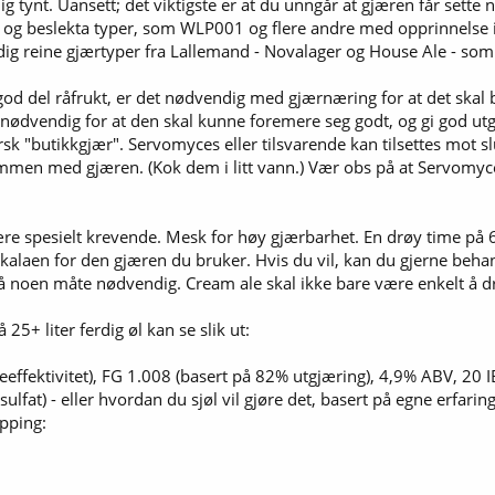
 tynt. Uansett; det viktigste er at du unngår at gjæren får sette 
5 og beslekta typer, som WLP001 og flere andre med opprinnelse i 
dig reine gjærtyper fra Lallemand - Novalager og House Ale - som 
god del råfrukt, er det nødvendig med gjærnæring for at det skal
r nødvendig for at den skal kunne foremere seg godt, og gi god 
ersk "butikkgjær". Servomyces eller tilsvarende kan tilsettes mot
ammen med gjæren. (Kok dem i litt vann.) Vær obs på at Servomyc
e spesielt krevende. Mesk for høy gjærbarhet. En drøy time på 65 
kalaen for den gjæren du bruker. Hvis du vil, kan du gjerne behand
å noen måte nødvendig. Cream ale skal ikke bare være enkelt å dr
 25+ liter ferdig øl kan se slik ut:
ffektivitet), FG 1.008 (basert på 82% utgjæring), 4,9% ABV, 20 IB
lfat) - eller hvordan du sjøl vil gjøre det, basert på egne erfarin
apping: