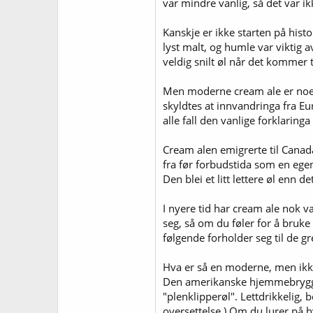
var mindre vanlig, så det var i
Kanskje er ikke starten på histo
lyst malt, og humle var viktig 
veldig snilt øl når det kommer ti
Men moderne cream ale er noe gan
skyldtes at innvandringa fra E
alle fall den vanlige forklaring
Cream alen emigrerte til Canad
fra før forbudstida som en ege
Den blei et litt lettere øl enn d
I nyere tid har cream ale nok væ
seg, så om du føler for å bruk
følgende forholder seg til de gr
Hva er så en moderne, men ikke
Den amerikanske hjemmebrygger
"plenklipperøl". Lettdrikkelig,
oversettelse.) Om du lurer på h