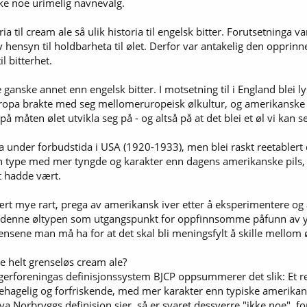
kke noe urimelig navnevalg.
ria til cream ale så ulik historia til engelsk bitter. Forutsetninga 
av hensyn til holdbarheta til ølet. Derfor var antakelig den opprin
l bitterhet.
ske annet enn engelsk bitter. I motsetning til i England blei lys l
uropa brakte med seg mellomeruropeisk ølkultur, og amerikanske 
a på måten ølet utvikla seg på - og altså på at det blei et øl vi kan
a under forbudstida i USA (1920-1933), men blei raskt reetablert
n type med mer tyngde og karakter enn dagens amerikanske pils,
et hadde vært.
rt mye rart, prega av amerikansk iver etter å eksperimentere og å 
e denne øltypen som utgangspunkt for oppfinnsomme påfunn av yms
ensene man må ha for at det skal bli meningsfylt å skille mellom ø
 helt grenseløs cream ale?
foreningas definisjonssystem BJCP oppsummerer det slik: Et rei
 behagelig og forfriskende, med mer karakter enn typiske amerikan
va Norbryggs definisjon sier, så er svaret dessverre "ikke noe", f