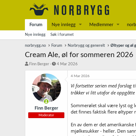
Forum
Nye innlegg
Medlemmer
norb
Nye innlegg
Søk i forumet
norbrygg.no
Forum
Norbrygg og generelt
Øltyper og øl 
Cream Ale, øl for sommeren 2026
T
S
Finn Berger
4 Mar 2026
r
t
å
a
4 Mar 2026
d
r
Vi fortsetter serien med forslag 
s
t
t
d
tråkker vi litt utafor de oppgåt
a
a
r
t
Sommerølet skal være lyst og l
t
o
Finn Berger
det finnes faktisk flere øltype
e
Moderator
r
En av dem er det amerikanske fl
mjølkesukker - heller. Den sannsy