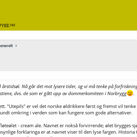
rygg.no
generelt
til årstidsøl. Nå går det mot lysere tider, og vi må tenke på forfrisk
te stiene, dvs. de som er gått opp av dommerkomiteen i Norbrygg
.
ett. "Utepils" er vel det norske øldrikkere først og fremst vil t
r rundt omkring i verden som kan fungere som gode alternativer.
øteølet - cream ale. Navnet er nokså forvirrende; ølet brygges sjø
nlige forklaringa er at navnet viser til den lyse fargen. Historia til