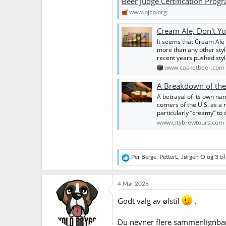
Beer Judge Certification Prog
www.bjcp.org
Cream Ale, Don't Y
It seems that Cream Ale m
more than any other styl
recent years pushed styl
www.casketbeer.com
A Breakdown of the Cream Ale -
A betrayal of its own na
corners of the U.S. as a
particularly “creamy” to 
www.citybrewtours.com
R
Per Berge
,
PetterL
,
Jørgen O
og 3 til
e
a
k
4 Mar 2026
s
j
Godt valg av ølstil
.
o
n
Du nevner flere sammenlignbare 
e