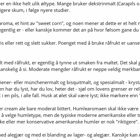
r en ikke helt ulik øltype. Mange bruker dekstrinmalt (Carapils o.l
igere skum, i følge nyere studier.
l aroma, et hint av "sweet corn", og noen mener at dette er et hel
egentlig er - eller kanskje kommer det an på hvor følsom gane du 
is eller rett og slett sukker. Poenget med å bruke råfrukt er uanset
t med råfrukt, er egentlig å tynne ut smaken fra maltet. Det skal gj
et vanskelig å si. Moderate mengder råfrukt er neppe veldig merkbar
er- eller münchenermalt og bisquitmalt, og spesialmalt - krystall
har du lyst, har du lov, heter det - sjøl om lovens grenser er relat
 i en pils, i alle fall. Husk at ølet skal være lyst; ikke mørkere enn 
 er cream ale bare moderat bittert. Humlearomaen skal ikke være
t til å velge humletype, men de typiske moderne amerikanske eller
ke eller mer konservative amerikanske humler er nok "riktigere".
d alegjær og med ei blanding av lager- og alegjær. Kanskje kan du