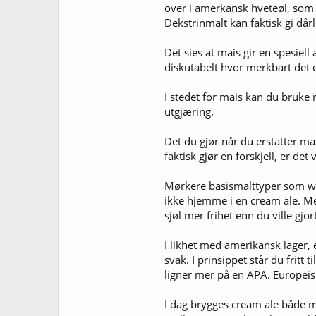
over i amerkansk hveteøl, som e
Dekstrinmalt kan faktisk gi dårl
Det sies at mais gir en spesiel
diskutabelt hvor merkbart det 
I stedet for mais kan du bruke r
utgjæring.
Det du gjør når du erstatter mal
faktisk gjør en forskjell, er d
Mørkere basismalttyper som wien
ikke hjemme i en cream ale. Men 
sjøl mer frihet enn du ville gjort
I likhet med amerikansk lager,
svak. I prinsippet står du frit
ligner mer på en APA. Europeis
I dag brygges cream ale både me