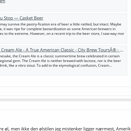
ram
ou Stop — Casket Beer
ay survive the pastry-fication era of beer a little rattled, but intact. Maybe
e, it was ripe for complete bastardization as some American brewers in
es to the extreme. However, on a recent trip to the beer store, I saw way mor
 A True American Classic - City Brew ToursÂ® - North America's Best and Oldest Brewery Tours
mesake, the Cream Ale is a classic summertime brew celebrated in certain
 regional gem. The Cream Ale is neither brewed with lactose, nor is the beer
drink, like a nitro stout. To add to the etymological confusion, Cream...
øl, men ikke den ølstilen jeg mistenker ligger nærmest, Amerikans