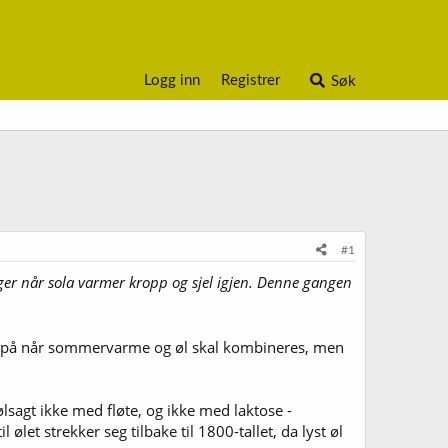
Logg inn
Registrer
Søk
#1
ninger når sola varmer kropp og sjel igjen. Denne gangen
enke på når sommervarme og øl skal kombineres, men
lsagt ikke med fløte, og ikke med laktose -
 ølet strekker seg tilbake til 1800-tallet, da lyst øl