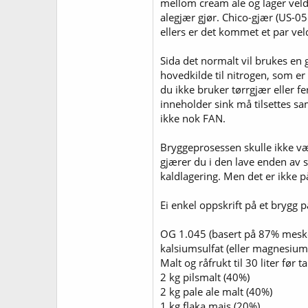
mellom cream ale og lager veldig
alegjær gjør. Chico-gjær (US-0
ellers er det kommet et par vel
Sida det normalt vil brukes en 
hovedkilde til nitrogen, som e
du ikke bruker tørrgjær eller f
inneholder sink må tilsettes s
ikke nok FAN.
Bryggeprosessen skulle ikke vær
gjærer du i den lave enden av s
kaldlagering. Men det er ikke p
Ei enkel oppskrift på et brygg på
OG 1.045 (basert på 87% meskee
kalsiumsulfat (eller magnesiumsu
Malt og råfrukt til 30 liter før t
2 kg pilsmalt (40%)
2 kg pale ale malt (40%)
1 kg flaka mais (20%)