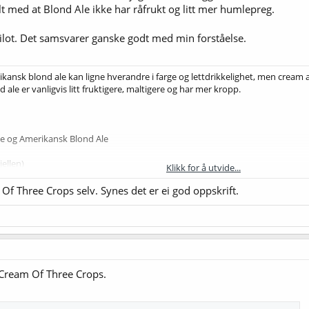
lt med at Blond Ale ikke har råfrukt og litt mer humlepreg.
ilot. Det samsvarer ganske godt med min forståelse.
kansk blond ale kan ligne hverandre i farge og lettdrikkelighet, men cream a
d ale er vanligvis litt fruktigere, maltigere og har mer kropp.
e og Amerikansk Blond Ale
jellen)
Klikk for å utvide...
junkt, noe som gir en ren, lett og crisp profil.
uker vanligvis bare byggmalt og eventuelt hvete.
Of Three Crops selv. Synes det er ei god oppskrift.
v Cream Of Three Crops.
 finish