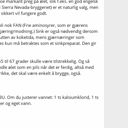
noe markant preg på ølet, slik f.eks. en god engelsk
Sierra Nevada-bryggeriet) er et naturlig valg, men
sikkert vil fungere godt.
 bli nok FAN (Frie aminosyrer, som er gjærens
utgjæring/modning.) Sink er også nødvendig dersom
 slutten av koketida, mens gjærnæringer som
es kun må betraktes som et sinkpreparat. Den gir
til 67 grader skulle være tilstrekkelig. Og så
le ølet som en pils når det er ferdig, altså med
ikke, det skal være enkelt å brygge, også.
U. Om du justerer vannet: 1 ts kalsiumklorid, 1 ts
ger og eget vann.