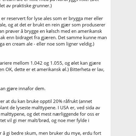
et av praktiske grunner.)
n er reservert for lyse ales som er brygga mer eller
 ale, og at det er brukt en rein gjær som produserer
man prøver å brygge en kølsch med en amerikansk
i smak enn bidraget fra gjæren. Det samme kunne man
a en cream ale - eller noe som ligner veldig.)
 variere mellom 1.042 og 1.055, og ølet kan gjære
en OK, dette er et amerikansk øl.) Bitterheta er lav,
an gjøre innafor dem.
rer at du kan bruke opptil 20% råfrukt (annet
blant de lyseste malttypene. I USA er, ved sida av
e malttypene, og det mest nærliggende for oss er
ltet vil gi mer malt/brød, og noe mer fylde i
for å gi bedre skum, men bruker du mye, erdu fort