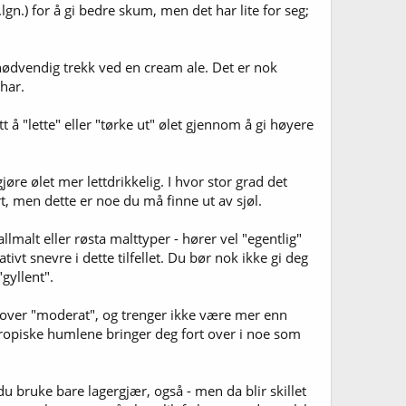
gn.) for å gi bedre skum, men det har lite for seg;
t nødvendig trekk ved en cream ale. Det er nok
har.
t å "lette" eller "tørke ut" ølet gjennom å gi høyere
øre ølet mer lettdrikkelig. I hvor stor grad det
t, men dette er noe du må finne ut av sjøl.
malt eller røsta malttyper - hører vel "egentlig"
ivt snevre i dette tilfellet. Du bør nok ikke gi deg
"gyllent".
 over "moderat", og trenger ikke være mer enn
 tropiske humlene bringer deg fort over i noe som
 bruke bare lagergjær, også - men da blir skillet