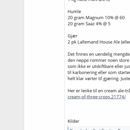
Humle
20 gram Magnum 10% @ 60
20 gram Saaz 4% @ 5
Gjær
2 pk Lallemand House Ale (elle
Det finnes en uendelig mengde o
den neppe rommer noen store h
som ikke er utskiftbare eller ju
til karbonering eller som starte
helt klar vørter til gjæring. J
Her er lenke til en cream ale-t
cream-of-three-crops.21774/
Kilder