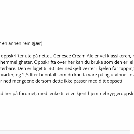
r en annen rein gjær)
ppskrifter ute på nettet. Genesee Cream Ale er vel klassikeren, 
emmeligheter. Oppskrifta over her kan du bruke som den er, ell
sterbare. Den er laget til 30 liter nedkjølt vørter i kjelen før tapp
rvørter, og 2,5 liter bunnfall som du kan ta vare på og utvinne i ove
uster ned mengdene dersom dette ikke passer med ditt oppsett.
råd her på forumet, med lenke til ei velkjent hjemmebryggeroppskr