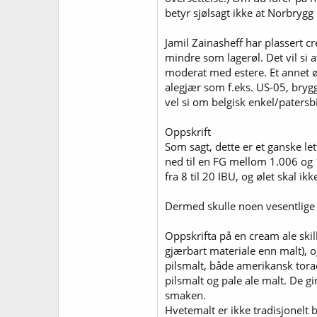
betyr sjølsagt ikke at Norbrygg
Jamil Zainasheff har plassert cr
mindre som lagerøl. Det vil si a
moderat med estere. Et annet 
alegjær som f.eks. US-05, bryg
vel si om belgisk enkel/patersb
Oppskrift
Som sagt, dette er et ganske le
ned til en FG mellom 1.006 og 1.
fra 8 til 20 IBU, og ølet skal 
Dermed skulle noen vesentlige
Oppskrifta på en cream ale skil
gjærbart materiale enn malt), og
pilsmalt, både amerikansk torad
pilsmalt og pale ale malt. De gi
smaken.
Hvetemalt er ikke tradisjonelt 