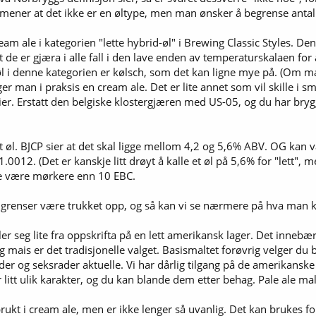
 mener at det ikke er en øltype, men man ønsker å begrense antall
eam ale i kategorien "lette hybrid-øl" i Brewing Classic Styles. De
t de er gjæra i alle fall i den lave enden av temperaturskalaen for
øl i denne kategorien er kølsch, som det kan ligne mye på. (Om 
ger man i praksis en cream ale. Det er lite annet som vil skille 
ier. Erstatt den belgiske klostergjæren med US-05, og du har brygg
tt øl. BJCP sier at det skal ligge mellom 4,2 og 5,6% ABV. OG kan
0012. (Det er kanskje litt drøyt å kalle et øl på 5,6% for "lett", m
ikke være mørkere enn 10 EBC.
 grenser være trukket opp, og så kan vi se nærmere på hva man k
ler seg lite fra oppskrifta på en lett amerikansk lager. Det innebæ
 mais er det tradisjonelle valget. Basismaltet forøvrig velger du 
er og seksrader aktuelle. Vi har dårlig tilgang på de amerikansk
r litt ulik karakter, og du kan blande dem etter behag. Pale ale ma
brukt i cream ale, men er ikke lenger så uvanlig. Det kan brukes 