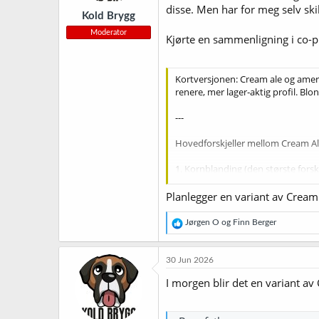
r
disse. Men har for meg selv ski
Kold Brygg
:
Moderator
Kjørte en sammenligning i co-p
Kortversjonen: Cream ale og ameri
renere, mer lager‑aktig profil. Blon
---
Hovedforskjeller mellom Cream Al
1. Kornblanding (den største forsk
- Cream Ale: Inneholder mais som ad
- Blond Ale: Brygges uten mais; br
Planlegger en variant av Cream 
2. Smaksprofil
R
Jørgen O
og
Finn Berger
- Cream Ale:
e
- Ren, nøytral, lett og crisp
a
k
- Mindre maltpreg
30 Jun 2026
s
- Kan minne litt om en lett lager
j
I morgen blir det en variant a
- Maisen gir en mild sødme og tørr
o
n
- Blond Ale:
e