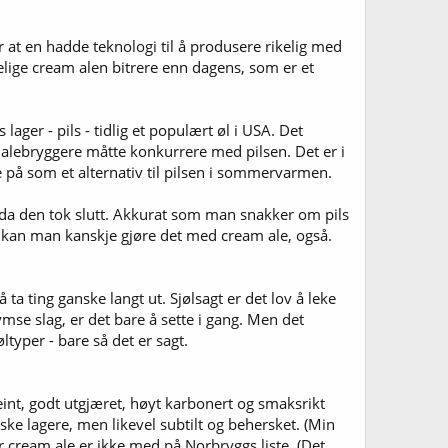
var at en hadde teknologi til å produsere rikelig med
nelige cream alen bitrere enn dagens, som er et
ager - pils - tidlig et populært øl i USA. Det
alebryggere måtte konkurrere med pilsen. Det er i
 se på som et alternativ til pilsen i sommervarmen.
 da den tok slutt. Akkurat som man snakker om pils
 kan man kanskje gjøre det med cream ale, også.
ta ting ganske langt ut. Sjølsagt er det lov å leke
e slag, er det bare å sette i gang. Men det
ltyper - bare så det er sagt.
nt, godt utgjæret, høyt karbonert og smaksrikt
ske lagere, men likevel subtilt og behersket. (Min
or cream ale er ikke med på Norbryggs liste. (Det