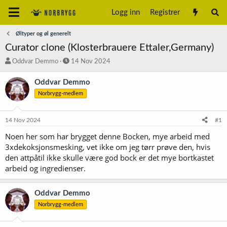
Logg inn
Registrer
Øltyper og øl generelt
Curator clone (Klosterbrauere Ettaler,Germany)
T
S
Oddvar Demmo
14 Nov 2024
r
t
å
a
Oddvar Demmo
d
r
Norbrygg-medlem
s
t
t
d
a
a
14 Nov 2024
#1
r
t
t
o
Noen her som har brygget denne Bocken, mye arbeid med
e
3xdekoksjonsmesking, vet ikke om jeg tørr prøve den, hvis
r
den attpåtil ikke skulle være god bock er det mye bortkastet
arbeid og ingredienser.
Oddvar Demmo
Norbrygg-medlem