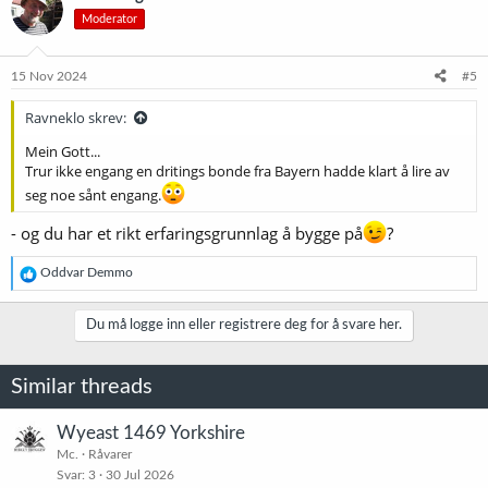
s
Moderator
j
o
n
e
15 Nov 2024
#5
r
:
Ravneklo skrev:
Mein Gott...
Trur ikke engang en dritings bonde fra Bayern hadde klart å lire av
seg noe sånt engang.
- og du har et rikt erfaringsgrunnlag å bygge på
?
R
Oddvar Demmo
e
a
k
Du må logge inn eller registrere deg for å svare her.
s
j
o
Similar threads
n
e
r
Wyeast 1469 Yorkshire
:
Mc.
Råvarer
Svar
3
30 Jul 2026