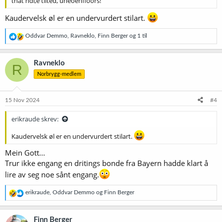
that hdl,e tilted, uneoenfloors!
Kaudervelsk øl er en undervurdert stilart.
R
Oddvar Demmo
,
Ravneklo
,
Finn Berger
og 1 til
e
a
k
Ravneklo
R
s
Norbrygg-medlem
j
o
n
e
15 Nov 2024
#4
r
:
erikraude skrev:
Kaudervelsk øl er en undervurdert stilart.
Mein Gott...
Trur ikke engang en dritings bonde fra Bayern hadde klart å
lire av seg noe sånt engang.
R
erikraude
,
Oddvar Demmo
og
Finn Berger
e
a
k
Finn Berger