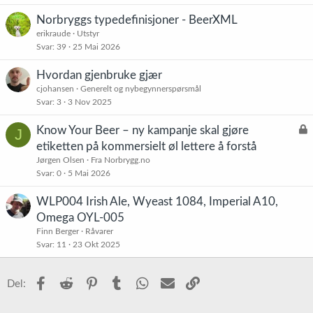
Norbryggs typedefinisjoner - BeerXML
erikraude
Utstyr
Svar
39
25 Mai 2026
Hvordan gjenbruke gjær
cjohansen
Generelt og nybegynnerspørsmål
Svar
3
3 Nov 2025
L
Know Your Beer – ny kampanje skal gjøre
J
å
etiketten på kommersielt øl lettere å forstå
s
Jørgen Olsen
Fra Norbrygg.no
t
Svar
0
5 Mai 2026
WLP004 Irish Ale, Wyeast 1084, Imperial A10,
Omega OYL-005
Finn Berger
Råvarer
Svar
11
23 Okt 2025
Facebook
Reddit
Pinterest
Tumblr
WhatsApp
E-post
Link
Del: