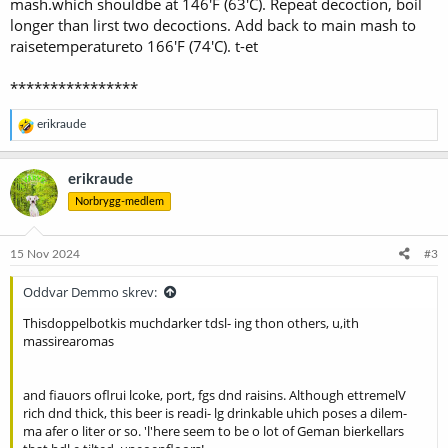
mash.which shouldbe at 146'F (63'C). Repeat decoction, boil
longer than lirst two decoctions. Add back to main mash to
raisetemperatureto 166'F (74'C). t-et
****************
R
erikraude
e
a
k
erikraude
s
Norbrygg-medlem
j
o
n
e
15 Nov 2024
#3
r
:
Oddvar Demmo skrev:
Thisdoppelbotkis muchdarker tdsl- ing thon others, u,ith
massirearomas
and fiauors oflrui lcoke, port, fgs dnd raisins. Although ettremelV
rich dnd thick, this beer is readi- lg drinkable uhich poses a dilem-
ma afer o liter or so. 'l'here seem to be o lot of Geman bierkellars