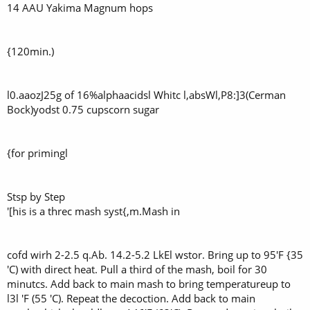
14 AAU Yakima Magnum hops
{120min.)
l0.aaozJ25g of 16%alphaacidsl Whitc l,absWl,P8:]3(Cerman
Bock)yodst 0.75 cupscorn sugar
{for primingl
Stsp by Step
'[his is a threc mash syst{,m.Mash in
cofd wirh 2-2.5 q.Ab. 14.2-5.2 LkEl wstor. Bring up to 95'F {35
'C) with direct heat. Pull a third of the mash, boil for 30
minutcs. Add back to main mash to bring temperatureup to
l3l 'F (55 'C). Repeat the decoction. Add back to main