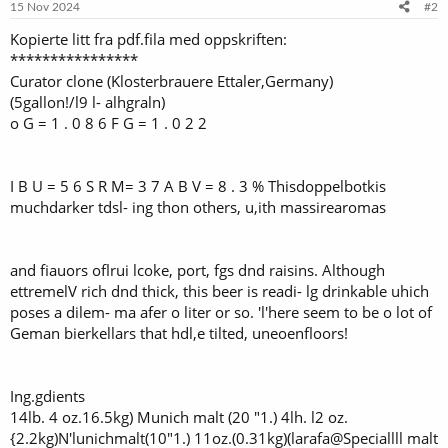
15 Nov 2024
#2
Kopierte litt fra pdf.fila med oppskriften:
****************
Curator clone (Klosterbrauere Ettaler,Germany)
(5gallon!/l9 l- alhgraln)
o G = 1 . 0 8 6 F G = 1 . 0 2 2
I B U = 5 6 S R M= 3 7 A B V = 8 . 3 % Thisdoppelbotkis
muchdarker tdsl- ing thon others, u,ith massirearomas
and fiauors oflrui lcoke, port, fgs dnd raisins. Although
ettremelV rich dnd thick, this beer is readi- lg drinkable uhich
poses a dilem- ma afer o liter or so. 'l'here seem to be o lot of
Geman bierkellars that hdl,e tilted, uneoenfloors!
Ing.gdients
14lb. 4 oz.16.5kg) Munich malt (20 "1.) 4lh. l2 oz.
{2.2kg)N'lunichmalt(10"1.) 11oz.(0.31kg)(larafa@Speciallll malt