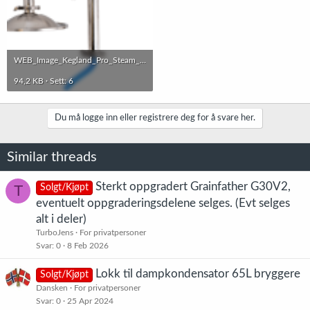
WEB_Image_Kegland_Pro_Steam_Condenser_65l_steamcondenser_01684950790_plid_64257.png
94,2 KB · Sett: 6
Du må logge inn eller registrere deg for å svare her.
Similar threads
Sterkt oppgradert Grainfather G30V2,
T
Solgt/Kjøpt
eventuelt oppgraderingsdelene selges. (Evt selges
alt i deler)
TurboJens
For privatpersoner
Svar
0
8 Feb 2026
Lokk til dampkondensator 65L bryggere
Solgt/Kjøpt
Dansken
For privatpersoner
Svar
0
25 Apr 2024