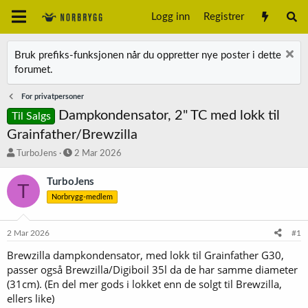
Logg inn
Registrer
Bruk prefiks-funksjonen når du oppretter nye poster i dette
forumet.
For privatpersoner
Dampkondensator, 2" TC med lokk til
Til Salgs
Grainfather/Brewzilla
T
S
TurboJens
2 Mar 2026
r
t
å
a
TurboJens
T
d
r
Norbrygg-medlem
s
t
t
d
a
a
2 Mar 2026
#1
r
t
t
o
Brewzilla dampkondensator, med lokk til Grainfather G30,
e
passer også Brewzilla/Digiboil 35l da de har samme diameter
r
(31cm). (En del mer gods i lokket enn de solgt til Brewzilla,
ellers like)