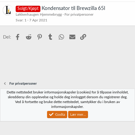
Kondensator til Brewzilla 65l
Solgt/Kjøpt
Løkkenhaugen Hjemmebrygg
For privatpersoner
Svar
1
7 Apr 2021
Facebook
Reddit
Pinterest
Tumblr
WhatsApp
E-post
Link
Del:
For privatpersoner
Dette nettstedet bruker informasjonskapsler (cookies) for å tilpasse innholdet,
Norbrygg-default
skreddersy din opplevelse og holde deg innlogget dersom du registrerer deg.
Ved å fortsette og bruke dette nettstedet, samtykker du i bruken av
Kontakt oss
Vilkår og regler
Personvernregler
Hjelp
Hjem
R
informasjonskapsler.
S
S
Godta
Lær mer...
®
Community platform by XenForo
© 2010-2023 XenForo Ltd.