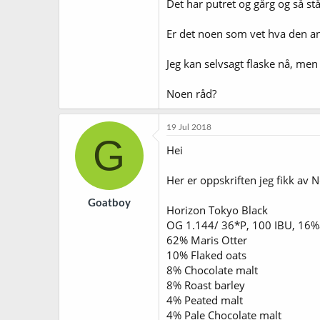
Det har putret og gårg og så stå
Er det noen som vet hva den and
Jeg kan selvsagt flaske nå, men f
Noen råd?
19 Jul 2018
G
Hei
Her er oppskriften jeg fikk av
Goatboy
Horizon Tokyo Black
OG 1.144/ 36*P, 100 IBU, 16%a
62% Maris Otter
10% Flaked oats
8% Chocolate malt
8% Roast barley
4% Peated malt
4% Pale Chocolate malt