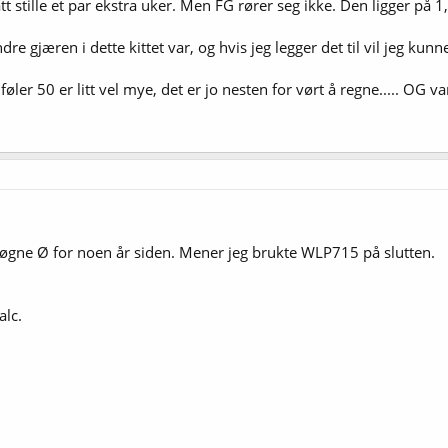
tt stille et par ekstra uker. Men FG rører seg ikke. Den ligger på 1
re gjæren i dette kittet var, og hvis jeg legger det til vil jeg k
øler 50 er litt vel mye, det er jo nesten for vørt å regne..... OG var
 Nøgne Ø for noen år siden. Mener jeg brukte WLP715 på slutten.
lc.