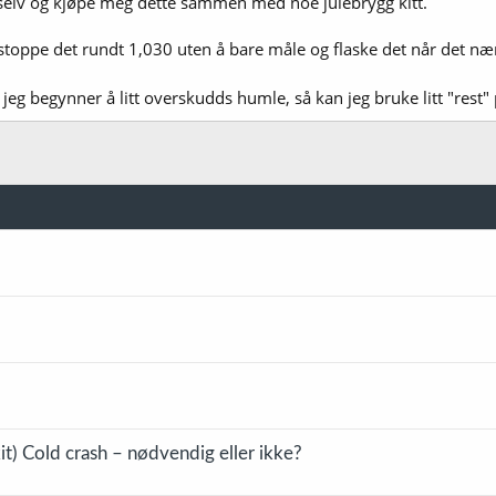
selv og kjøpe meg dette sammen med noe julebrygg kitt.
stoppe det rundt 1,030 uten å bare måle og flaske det når det nær
 til jeg begynner å litt overskudds humle, så kan jeg bruke litt "rest"
it) Cold crash – nødvendig eller ikke?