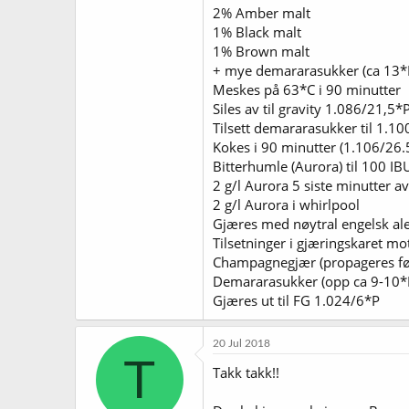
2% Amber malt
1% Black malt
1% Brown malt
+ mye demararasukker (ca 13*P
Meskes på 63*C i 90 minutter
Siles av til gravity 1.086/21,5*
Tilsett demararasukker til 1.1
Kokes i 90 minutter (1.106/26.
Bitterhumle (Aurora) til 100 IB
2 g/l Aurora 5 siste minutter a
2 g/l Aurora i whirlpool
Gjæres med nøytral engelsk al
Tilsetninger i gjæringskaret mo
Champagnegjær (propageres førs
Demararasukker (opp ca 9-10*P a
Gjæres ut til FG 1.024/6*P
20 Jul 2018
T
Takk takk!!