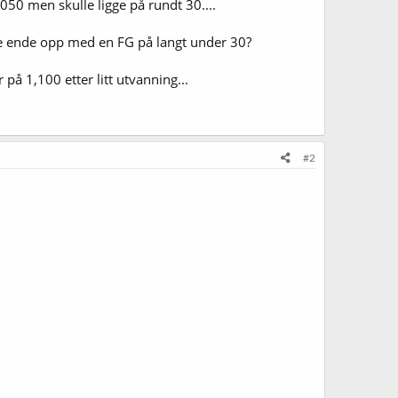
,050 men skulle ligge på rundt 30....
unne ende opp med en FG på langt under 30?
 på 1,100 etter litt utvanning...
#2