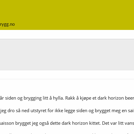
rygg.no
r siden og brygging litt å hylla. Rakk å kjøpe et dark horizon beer k
g jeg dro så ned utstyret for ikke legge siden og brygget meg en sai
son brygget jeg også dette dark horizon kittet. Det var litt vanske