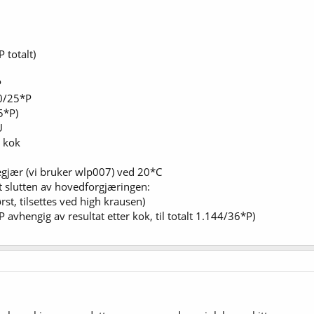
 totalt)
P
00/25*P
5*P)
U
v kok
egjær (vi bruker wlp007) ved 20*C
t slutten av hovedforgjæringen:
t, tilsettes ved high krausen)
vhengig av resultat etter kok, til totalt 1.144/36*P)