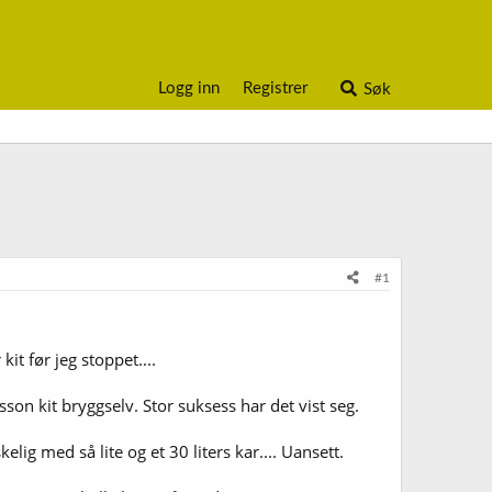
Logg inn
Registrer
Søk
#1
it før jeg stoppet....
sson kit bryggselv. Stor suksess har det vist seg.
lig med så lite og et 30 liters kar.... Uansett.