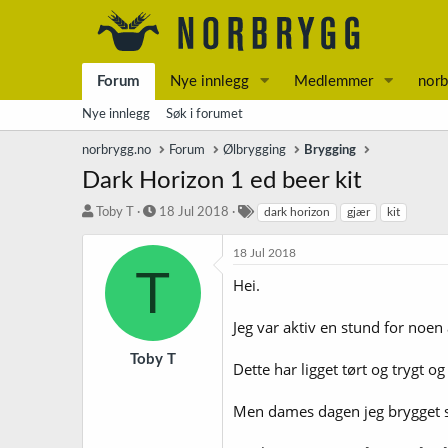
Forum
Nye innlegg
Medlemmer
norb
Nye innlegg
Søk i forumet
norbrygg.no
Forum
Ølbrygging
Brygging
Dark Horizon 1 ed beer kit
T
S
S
Toby T
18 Jul 2018
dark horizon
gjær
kit
r
t
t
å
a
i
18 Jul 2018
d
r
k
T
Hei.
s
t
k
t
d
o
a
a
r
Jeg var aktiv en stund for noen å
r
t
d
t
o
Toby T
Dette har ligget tørt og trygt o
e
r
Men dames dagen jeg brygget sais