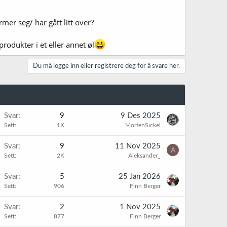
mer seg/ har gått litt over?
 produkter i et eller annet øl
Du må logge inn eller registrere deg for å svare her.
Svar
9
9 Des 2025
Sett
1K
MortenSickel
Svar
9
11 Nov 2025
A
Sett
2K
Aleksander_
Svar
5
25 Jan 2026
Sett
906
Finn Berger
Svar
2
1 Nov 2025
Sett
877
Finn Berger