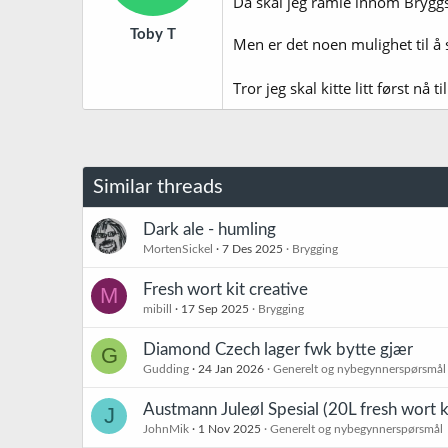
Da skal jeg ramle innom Brygg
Toby T
Men er det noen mulighet til å 
Tror jeg skal kitte litt først nå
Similar threads
Dark ale - humling
MortenSickel
7 Des 2025
Brygging
Fresh wort kit creative
M
mibill
17 Sep 2025
Brygging
Diamond Czech lager fwk bytte gjær
G
Gudding
24 Jan 2026
Generelt og nybegynnerspørsmål
Austmann Juleøl Spesial (20L fresh wort k
J
JohnMik
1 Nov 2025
Generelt og nybegynnerspørsmål