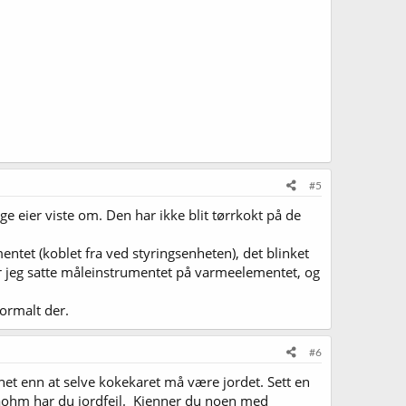
#5
ge eier viste om. Den har ikke blit tørrkokt på de
et (koblet fra ved styringsenheten), det blinket
når jeg satte måleinstrumentet på varmeelementet, og
ormalt der.
#6
net enn at selve kokekaret må være jordet. Sett en
aohm har du jordfeil. Kjenner du noen med