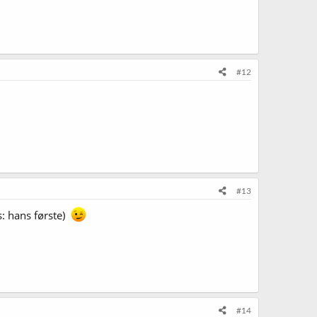
#12
#13
s: hans første)
#14