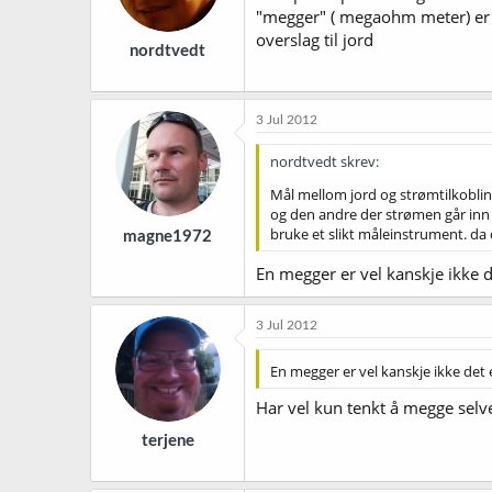
"megger" ( megaohm meter) er d
overslag til jord
nordtvedt
3 Jul 2012
nordtvedt skrev:
Mål mellom jord og strømtilkoblin
og den andre der strømen går inn
bruke et slikt måleinstrument. da
magne1972
En megger er vel kanskje ikke d
3 Jul 2012
En megger er vel kanskje ikke det 
Har vel kun tenkt å megge selve
terjene