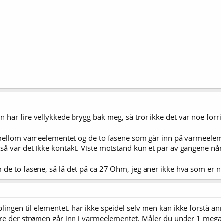
n har fire vellykkede brygg bak meg, så tror ikke det var noe forri
.
ellom vameelementet og de to fasene som går inn på varmeelement
tt så var det ikke kontakt. Viste motstand kun et par av gangene 
de to fasene, så lå det på ca 27 Ohm, jeg aner ikke hva som er n
ingen til elementet. har ikke speidel selv men kan ikke forstå an
re der strømen går inn i varmeelementet. Måler du under 1 meg