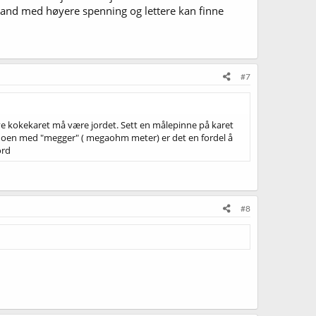
tand med høyere spenning og lettere kan finne
#7
lve kokekaret må være jordet. Sett en målepinne på karet
noen med "megger" ( megaohm meter) er det en fordel å
ord
#8