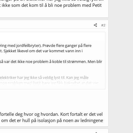
t ikke som det kom til å bli noe problem med Petit
#2
ring med jordfeilbryter). Prøvde flere ganger på flere
ut. Sjekket likevel om det var kommet vann inn i
så var det ikke noe problem å koble til strømmen. Men blir
triker har jeg ikke så veldig lyst til. Kan jeg måle
 noe problem med Petit bare jeg fikk bekreftet at det var
fortelle deg hvor og hvordan. Kort fortalt er det vel
 om det er hull på isolasjon på noen av ledningene