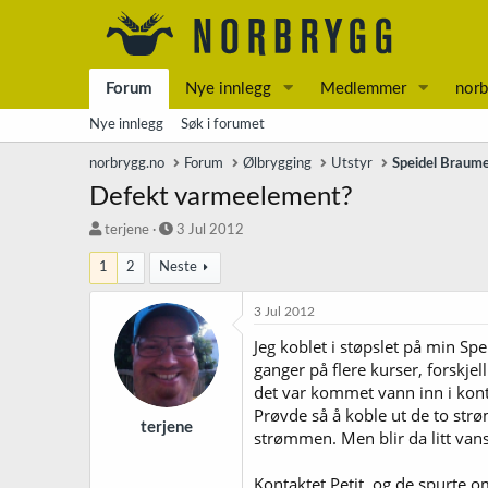
Forum
Nye innlegg
Medlemmer
norb
Nye innlegg
Søk i forumet
norbrygg.no
Forum
Ølbrygging
Utstyr
Speidel Braume
Defekt varmeelement?
T
S
terjene
3 Jul 2012
r
t
1
2
Neste
å
a
d
r
s
t
3 Jul 2012
t
d
Jeg koblet i støpslet på min Spe
a
a
ganger på flere kurser, forskje
r
t
t
o
det var kommet vann inn i kontr
e
Prøvde så å koble ut de to strø
r
terjene
strømmen. Men blir da litt vansk
Kontaktet Petit, og de spurte om