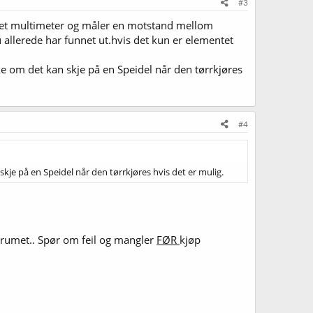
#3
har et multimeter og måler en motstand mellom
u allerede har funnet ut.hvis det kun er elementet
ke om det kan skje på en Speidel når den tørrkjøres
#4
kje på en Speidel når den tørrkjøres hvis det er mulig.
forumet.. Spør om feil og mangler
FØR
kjøp