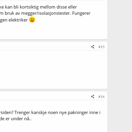
ke kan bli kortsiktig mellom disse eller
som bruk av megger/isolasjonstester. Fungerer
ngen elektriker
#15
#16
rsiden? Trenger kanskje noen nye pakninger inne i
de er under nå..