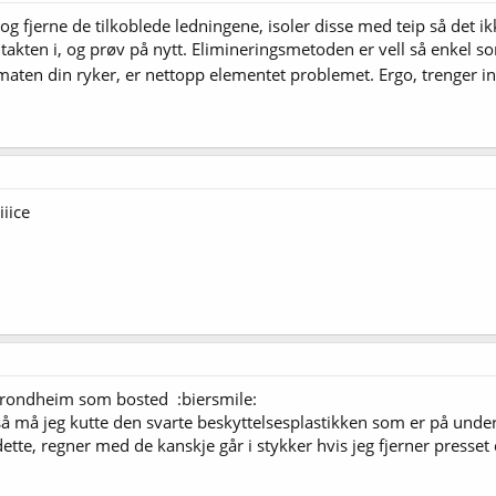
og fjerne de tilkoblede ledningene, isoler disse med teip så det ik
ntakten i, og prøv på nytt. Elimineringsmetoden er vell så enkel 
maten din ryker, er nettopp elementet problemet. Ergo, trenger i
iiice
Trondheim som bosted :biersmile:
 så må jeg kutte den svarte beskyttelsesplastikken som er på unde
ette, regner med de kanskje går i stykker hvis jeg fjerner presset 