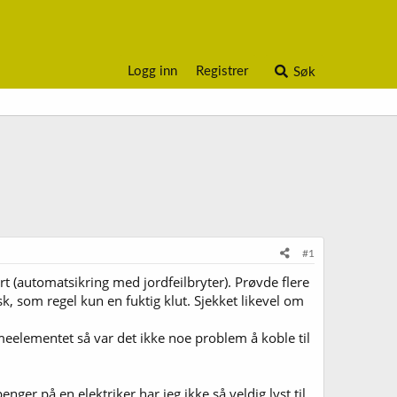
Logg inn
Registrer
Søk
#1
art (automatsikring med jordfeilbryter). Prøvde flere
k, som regel kun en fuktig klut. Sjekket likevel om
meelementet så var det ikke noe problem å koble til
ger på en elektriker har jeg ikke så veldig lyst til.