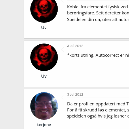
Koble ifra elementet fysisk ved 
berøringsfare. Sett deretter ko
Speidelen din da, uten att auto
Uv
3 Jul 2012
*kortslutning. Autocorrect er ni
Uv
3 Jul 2012
Da er profilen oppdatert med 
For å få skrudd løs elementet,
speidelen også hvis jeg løsner d
terjene