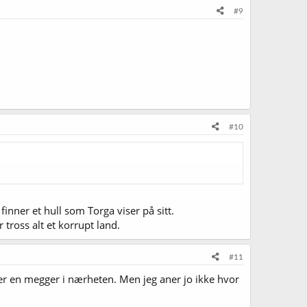
#9
#10
inner et hull som Torga viser på sitt.
 tross alt et korrupt land.
#11
ter en megger i nærheten. Men jeg aner jo ikke hvor