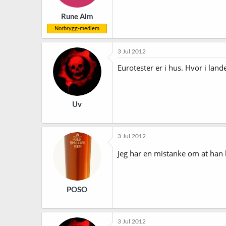
Rune Alm
Norbrygg-medlem
3 Jul 2012
Eurotester er i hus. Hvor i land
Uv
3 Jul 2012
Jeg har en mistanke om at han b
POSO
3 Jul 2012