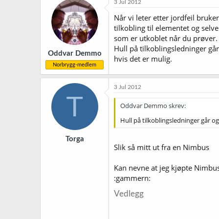
3 Jul 2012
Når vi leter etter jordfeil bru
tilkobling til elementet og sel
som er utkoblet når du prøver.
Hull på tilkoblingsledninger gå
Oddvar Demmo
hvis det er mulig.
Norbrygg-medlem
3 Jul 2012
T
Oddvar Demmo skrev:
Hull på tilkoblingsledninger går o
Torga
Slik så mitt ut fra en Nimbus
Kan nevne at jeg kjøpte Nimbuse
:gammern:
Vedlegg