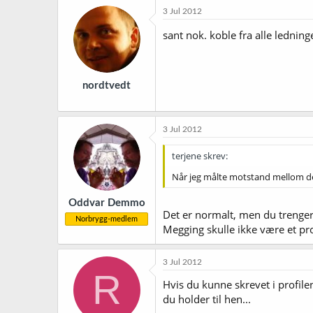
3 Jul 2012
sant nok. koble fra alle lednin
nordtvedt
3 Jul 2012
terjene skrev:
Når jeg målte motstand mellom de 
Oddvar Demmo
Det er normalt, men du trenger e
Norbrygg-medlem
Megging skulle ikke være et prob
3 Jul 2012
R
Hvis du kunne skrevet i profil
du holder til hen...