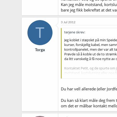
Kan jeg måle motstand, kortslut
bare jeg fikk bekreftet at det v
3 Jul 2012
T
terjene skrev:
Jeg koblet i støpslet på min Speide
kurser, forskjellig kabel, men sam
kontrollpanelet, men der var alt tø
Torga
Prøvde så å koble ut de to strømk
da litt vanskelig å få noe nytte av 
Kontaktet Petit, og de spurte om je
motstand, kortslutning eller noe f
der problemet lå.
Du har vell allerede (eller Jordf
Du kan så klart måle deg frem 
om det er målbar kontakt mello