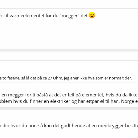
ger til varmeelementet før du "megger" det
to fasene, så lå det på ca 27 Ohm, jeg aner ikke hva som er normalt der.
n megger for å påstå at det er feil på elementet, hvis du da ikke f
lem hvis du finner en elektriker og har ettpar øl til han, Norge er
en din hvor du bor, så kan det godt hende at en medbrygger besit