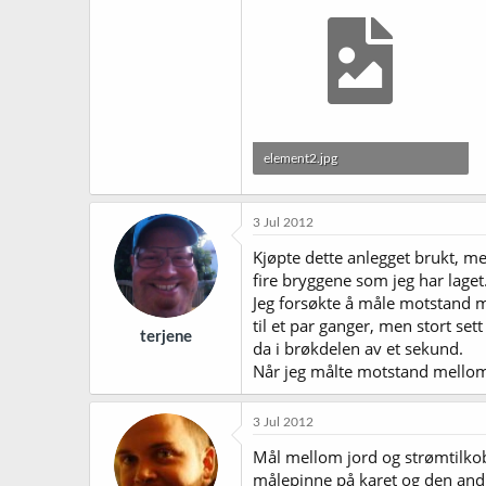
element2.jpg
334,2 KB · Sett: 712
3 Jul 2012
Kjøpte dette anlegget brukt, me
fire bryggene som jeg har laget
Jeg forsøkte å måle motstand m
til et par ganger, men stort se
terjene
da i brøkdelen av et sekund.
Når jeg målte motstand mellom 
3 Jul 2012
Mål mellom jord og strømtilkobl
målepinne på karet og den and