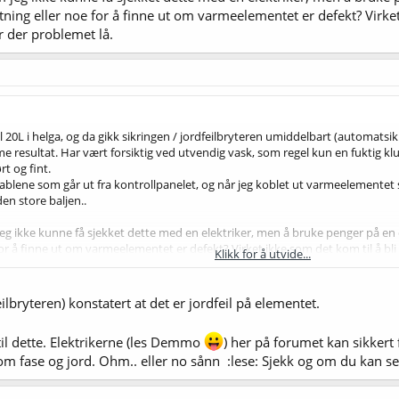
ning eller noe for å finne ut om varmeelementet er defekt? Virke
ar der problemet lå.
l 20L i helga, og da gikk sikringen / jordfeilbryteren umiddelbart (automatsik
me resultat. Har vært forsiktig ved utvendig vask, som regel kun en fuktig kl
rt og fint.
ablene som går ut fra kontrollpanelet, og når jeg koblet ut varmeelementet 
den store baljen..
g ikke kunne få sjekket dette med en elektriker, men å bruke penger på en elek
or å finne ut om varmeelementet er defekt? Virket ikke som det kom til å bli
Klikk for å utvide...
eilbryteren) konstatert at det er jordfeil på elementet.
til dette. Elektrikerne (les Demmo
) her på forumet kan sikkert 
m fase og jord. Ohm.. eller no sånn :lese: Sjekk og om du kan se