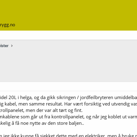
rygg.no
ister
idel 20L i helga, og da gikk sikringen / jordfeilbryteren umiddelb
llig kabel, men samme resultat. Har vært forsiktig ved utvendig vas
ollpanelet, men der var alt tørt og fint.
mkablene som går ut fra kontrollpanelet, og når jeg koblet ut var
elig å få noe nytte av den store baljen..
 jeg ikke kunne få sjekket dette med en elektriker, men å bruke pen