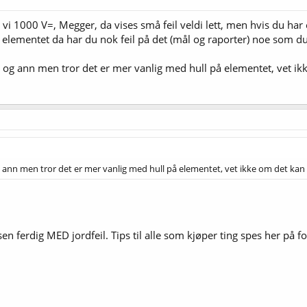
ker vi 1000 V=, Megger, da vises små feil veldi lett, men hvis du 
ve elementet da har du nok feil på det (mål og raporter) noe som d
r og ann men tror det er mer vanlig med hull på elementet, vet ik
g ann men tror det er mer vanlig med hull på elementet, vet ikke om det kan s
n ferdig MED jordfeil. Tips til alle som kjøper ting spes her på 