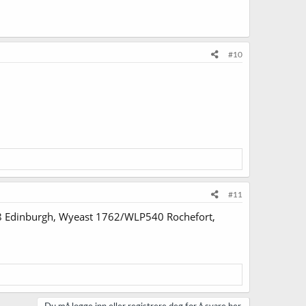
#10
#11
P028 Edinburgh, Wyeast 1762/WLP540 Rochefort,