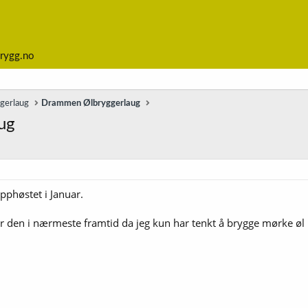
rygg.no
ggerlaug
Drammen Ølbryggerlaug
ug
phøstet i Januar.
for den i nærmeste framtid da jeg kun har tenkt å brygge mørke øl