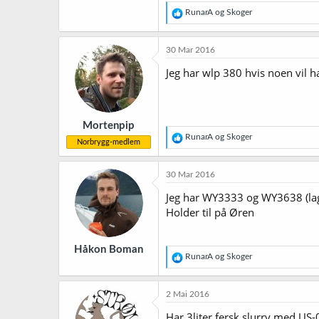
R
RunarA
og
Skoger
e
a
k
30 Mar 2016
s
j
Jeg har wlp 380 hvis noen vil ha
o
n
e
r
Mortenpip
:
R
RunarA
og
Skoger
Norbrygg-medlem
e
a
k
30 Mar 2016
s
j
Jeg har WY3333 og WY3638 (lagde
o
Holder til på Øren
n
e
r
Håkon Boman
:
R
RunarA
og
Skoger
e
a
k
2 Mai 2016
s
j
Har 3liter fersk slurry med US