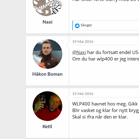
o
n
e
r
Naxi
:
R
Skoger
e
a
k
19 Mai 2016
s
j
@Naxi
har du fortsatt endel US-
o
Om du har wlp400 er jeg interes
n
e
r
Håkon Boman
:
19 Mai 2016
WLP400 havnet hos meg. Gikk i v
Blir vasket og klar for nytt bry
Skal si ifra når den er klar.
Ketil