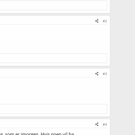
#2
#3
#4
g, som er imorgen. Hvis noen vil ha.