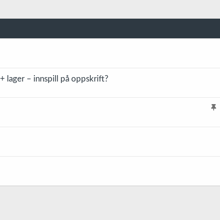
+ lager – innspill på oppskrift?
l
i
s
t
r
e
t