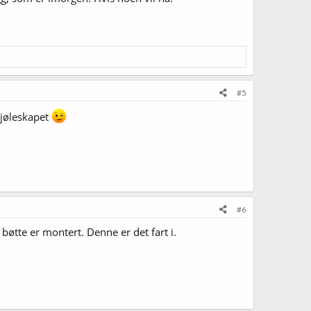
#5
kjøleskapet
#6
bøtte er montert. Denne er det fart i.