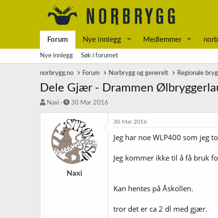
Forum
Nye innlegg
Medlemmer
norb
Nye innlegg
Søk i forumet
norbrygg.no
Forum
Norbrygg og generelt
Regionale bry
Dele Gjær - Drammen Ølbryggerla
T
S
Naxi
30 Mar 2016
r
t
å
a
30 Mar 2016
d
r
Jeg har noe WLP400 som jeg top
s
t
t
d
a
a
Jeg kommer ikke til å få bruk 
r
t
t
o
Naxi
e
Kan hentes på Åskollen.
r
tror det er ca 2 dl med gjær.