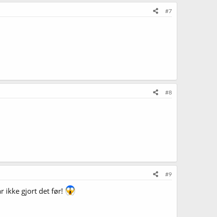
#7
#8
#9
 ikke gjort det før!