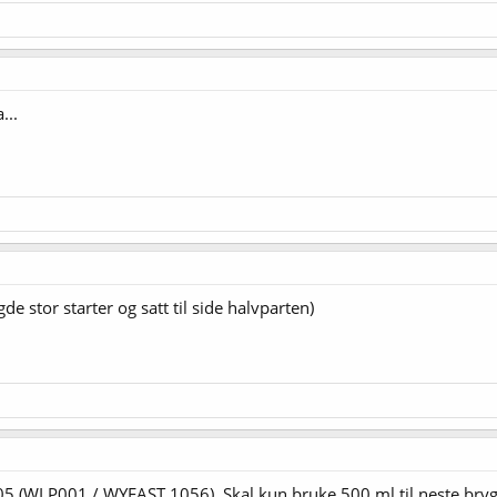
...
 stor starter og satt til side halvparten)
-05 (WLP001 / WYEAST 1056). Skal kun bruke 500 ml til neste bryg