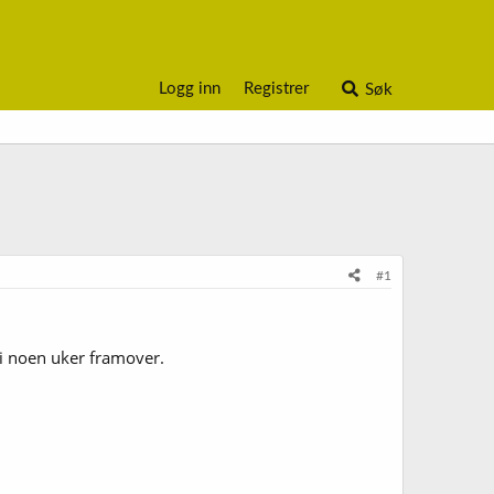
Logg inn
Registrer
Søk
#1
 i noen uker framover.