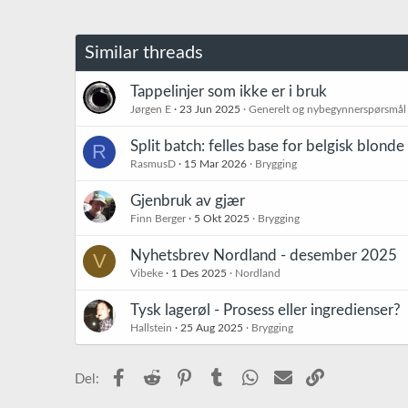
s
j
o
Similar threads
n
e
r
Tappelinjer som ikke er i bruk
:
Jørgen E
23 Jun 2025
Generelt og nybegynnerspørsmål
Split batch: felles base for belgisk blonde 
R
RasmusD
15 Mar 2026
Brygging
Gjenbruk av gjær
Finn Berger
5 Okt 2025
Brygging
Nyhetsbrev Nordland - desember 2025
V
Vibeke
1 Des 2025
Nordland
Tysk lagerøl - Prosess eller ingredienser?
Hallstein
25 Aug 2025
Brygging
Facebook
Reddit
Pinterest
Tumblr
WhatsApp
E-post
Link
Del: