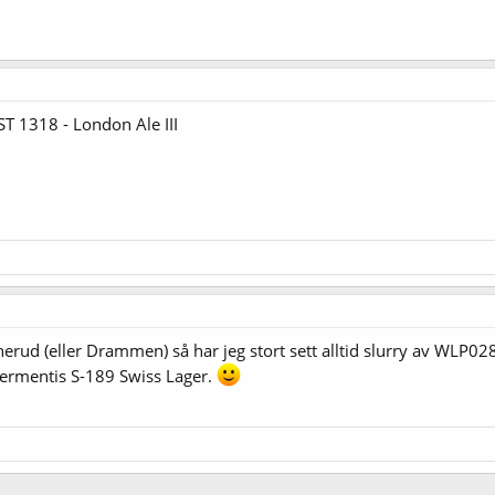
T 1318 - London Ale III
erud (eller Drammen) så har jeg stort sett alltid slurry av WL
rmentis S-189 Swiss Lager.