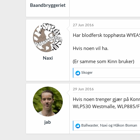
Baandbryggeriet
27 Jun 2016
Har blodfersk topphøsta WYEAS
Hvis noen vil ha.
Naxi
(Er samme som Kinn bruker)
R
Skoger
e
a
k
29 Jun 2016
s
j
Hvis noen trenger gjær på Konn
o
WLP530 Westmalle, WLP885/Fe
n
e
r
jab
:
R
Ballwaster
,
Naxi
og
Håkon Boman
e
a
k