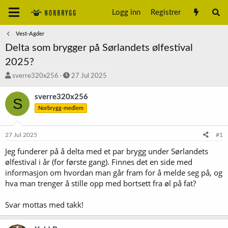
Logg inn
Registrer
Vest-Agder
Delta som brygger på Sørlandets ølfestival
2025?
T
S
sverre320x256
27 Jul 2025
r
t
å
a
sverre320x256
S
d
r
Norbrygg-medlem
s
t
t
d
a
a
27 Jul 2025
#1
r
t
t
o
Jeg funderer på å delta med et par brygg under Sørlandets
e
ølfestival i år (for første gang). Finnes det en side med
r
informasjon om hvordan man går fram for å melde seg på, og
hva man trenger å stille opp med bortsett fra øl på fat?
Svar mottas med takk!