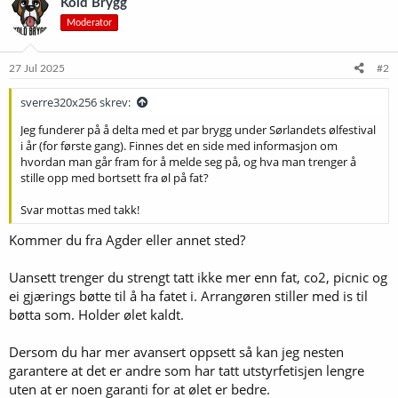
Kold Brygg
Moderator
27 Jul 2025
#2
sverre320x256 skrev:
Jeg funderer på å delta med et par brygg under Sørlandets ølfestival
i år (for første gang). Finnes det en side med informasjon om
hvordan man går fram for å melde seg på, og hva man trenger å
stille opp med bortsett fra øl på fat?
Svar mottas med takk!
Kommer du fra Agder eller annet sted?
Uansett trenger du strengt tatt ikke mer enn fat, co2, picnic og
ei gjærings bøtte til å ha fatet i. Arrangøren stiller med is til
bøtta som. Holder ølet kaldt.
Dersom du har mer avansert oppsett så kan jeg nesten
garantere at det er andre som har tatt utstyrfetisjen lengre
uten at er noen garanti for at ølet er bedre.