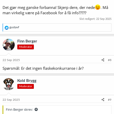
Det gjør meg ganske forbanna! Skjerp dere, der nede
. Må
man virkelig være på Facebook for å få info?????
Sist redigert:
22 Sep 2025
R
gustavf
e
a
k
Finn Berger
s
Moderator
j
o
n
e
22 Sep 2025
#8
r
Spørsmål: Er det ingen flaskekonkurranse i år?
:
Kold Brygg
Moderator
22 Sep 2025
#9
Finn Berger skrev: