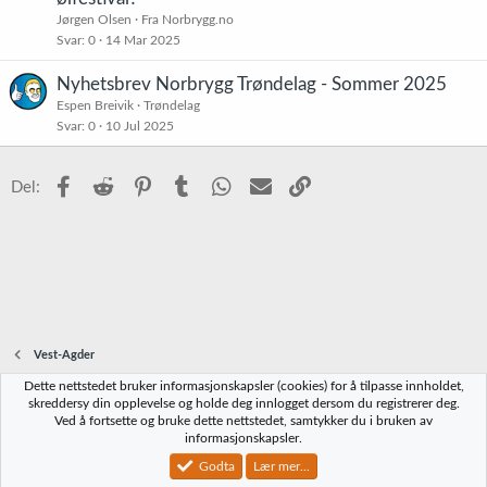
s
Jørgen Olsen
Fra Norbrygg.no
t
Svar
0
14 Mar 2025
Nyhetsbrev Norbrygg Trøndelag - Sommer 2025
Espen Breivik
Trøndelag
Svar
0
10 Jul 2025
Facebook
Reddit
Pinterest
Tumblr
WhatsApp
E-post
Link
Del:
Vest-Agder
Dette nettstedet bruker informasjonskapsler (cookies) for å tilpasse innholdet,
Norbrygg-default
skreddersy din opplevelse og holde deg innlogget dersom du registrerer deg.
Ved å fortsette og bruke dette nettstedet, samtykker du i bruken av
Kontakt oss
Vilkår og regler
Personvernregler
Hjelp
Hjem
R
informasjonskapsler.
S
S
Godta
Lær mer...
®
Community platform by XenForo
© 2010-2023 XenForo Ltd.