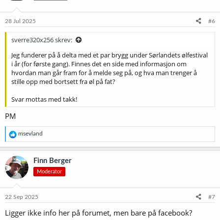
o
n
e
28 Jul 2025
#6
r
:
sverre320x256 skrev:
Jeg funderer på å delta med et par brygg under Sørlandets ølfestival
i år (for første gang). Finnes det en side med informasjon om
hvordan man går fram for å melde seg på, og hva man trenger å
stille opp med bortsett fra øl på fat?
Svar mottas med takk!
PM
R
msevland
e
a
k
Finn Berger
s
Moderator
j
o
n
e
22 Sep 2025
#7
r
Ligger ikke info her på forumet, men bare på facebook?
: