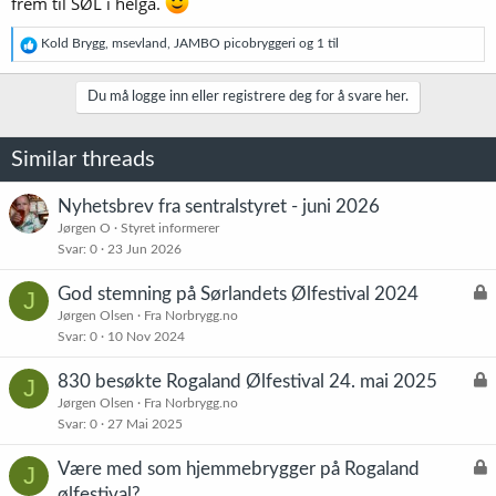
frem til SØL i helga.
R
Kold Brygg
,
msevland
,
JAMBO picobryggeri
og 1 til
e
a
k
Du må logge inn eller registrere deg for å svare her.
s
j
o
Similar threads
n
e
r
Nyhetsbrev fra sentralstyret - juni 2026
:
Jørgen O
Styret informerer
Svar
0
23 Jun 2026
L
God stemning på Sørlandets Ølfestival 2024
J
å
Jørgen Olsen
Fra Norbrygg.no
Svar
0
10 Nov 2024
s
t
L
830 besøkte Rogaland Ølfestival 24. mai 2025
J
å
Jørgen Olsen
Fra Norbrygg.no
Svar
0
27 Mai 2025
s
t
L
Være med som hjemmebrygger på Rogaland
J
å
ølfestival?