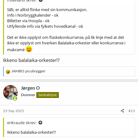
msevland skrev:
SØL er alltid flinke med sin kommunikasjon.
Info i Norbryggkalender - ok
Billetter via Hoopla - ok
Utfyllende info via fylkets hovedkanal - ok
Det er ikke opplyst om flaskekonkurranse, på lik linje med at det
ikke er opplyst om hverken Balalaika-orkester eller konkurranse i
makramé
Ikkeno balalaika-orkester!?
R
JAMBO picobryggeri
e
a
k
Jørgen O
s
Dommer
Sentralstyre
j
o
n
e
23 Sep 2025
#13
r
:
erikraude skrev:
Ikkeno balalaika-orkester!?