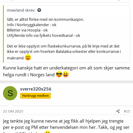
r
:
msevland skrev:
SØL er alltid flinke med sin kommunikasjon.
Info i Norbryggkalender - ok
Billetter via Hoopla - ok
Utfyllende info via fylkets hovedkanal - ok
Det er ikke opplyst om flaskekonkurranse, på lik linje med at det
ikke er opplyst om hverken Balalaika-orkester eller konkurranse i
makramé
Kunne kanskje hatt en underkategori om alt som skjer samme
helga rundt i Norges land
sverre320x256
S
Norbrygg-medlem
21 Okt 2025
#15
Jeg tenkte jeg kunne nevne at jeg fikk all hjelpen jeg trengte
per e-post og PM etter henvendelsen min her. Takk, og jeg ser