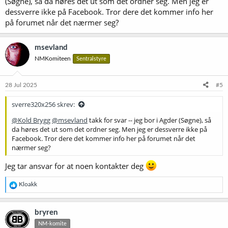
(Søgne), så da høres det ut som det ordner seg. Men jeg er
dessverre ikke på Facebook. Tror dere det kommer info her
på forumet når det nærmer seg?
msevland
NMKomiteen
Sentralstyre
28 Jul 2025
#5
sverre320x256 skrev:
@Kold Brygg
@msevland
takk for svar -- jeg bor i Agder (Søgne), så
da høres det ut som det ordner seg. Men jeg er dessverre ikke på
Facebook. Tror dere det kommer info her på forumet når det
nærmer seg?
Jeg tar ansvar for at noen kontakter deg
R
Kloakk
e
a
k
bryren
s
NM-komite
j