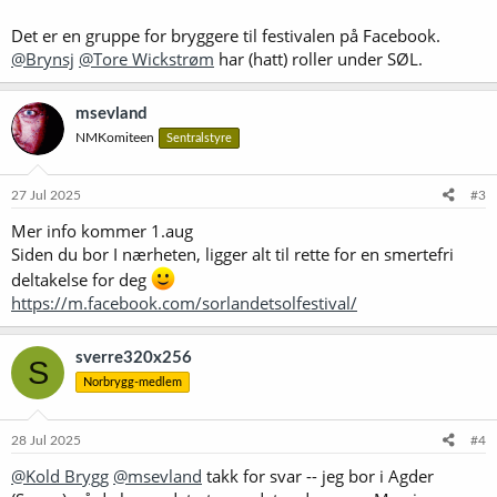
Det er en gruppe for bryggere til festivalen på Facebook.
@Brynsj
@Tore Wickstrøm
har (hatt) roller under SØL.
msevland
NMKomiteen
Sentralstyre
27 Jul 2025
#3
Mer info kommer 1.aug
Siden du bor I nærheten, ligger alt til rette for en smertefri
deltakelse for deg
https://m.facebook.com/sorlandetsolfestival/
sverre320x256
S
Norbrygg-medlem
28 Jul 2025
#4
@Kold Brygg
@msevland
takk for svar -- jeg bor i Agder