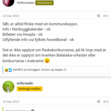
NMKomiteen
Sentralstyre
23 Sep 2025
#11
SØL er alltid flinke med sin kommunikasjon.
Info i Norbryggkalender - ok
Billetter via Hoopla - ok
Utfyllende info via fylkets hovedkanal - ok
Det er ikke opplyst om flaskekonkurranse, på lik linje med at
det ikke er opplyst om hverken Balalaika-orkester eller
konkurranse i makramé
R
JAMBO picobryggeri
,
bryren
og
Jørgen O
e
a
k
erikraude
s
Norbrygg-medlem
j
o
n
e
23 Sep 2025
#12
r
: