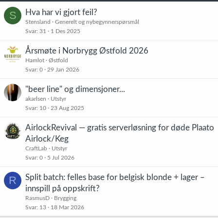
Hva har vi gjort feil?
S
Stensland
Generelt og nybegynnerspørsmål
Svar
31
1 Des 2025
Årsmøte i Norbrygg Østfold 2026
Hamlot
Østfold
Svar
0
29 Jan 2026
"beer line" og dimensjoner...
akarlsen
Utstyr
Svar
10
23 Aug 2025
AirlockRevival — gratis serverløsning for døde Plaato
Airlock/Keg
CraftLab
Utstyr
Svar
0
5 Jul 2026
Split batch: felles base for belgisk blonde + lager –
R
innspill på oppskrift?
RasmusD
Brygging
Svar
13
18 Mar 2026