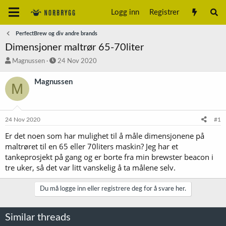
Logg inn
Registrer
PerfectBrew og div andre brands
Dimensjoner maltrør 65-70liter
T
S
Magnussen
24 Nov 2020
r
t
å
a
Magnussen
M
d
r
s
t
t
d
a
a
24 Nov 2020
#1
r
t
t
o
Er det noen som har mulighet til å måle dimensjonene på
e
maltrøret til en 65 eller 70liters maskin? Jeg har et
r
tankeprosjekt på gang og er borte fra min brewster beacon i
tre uker, så det var litt vanskelig å ta målene selv.
Du må logge inn eller registrere deg for å svare her.
Similar threads