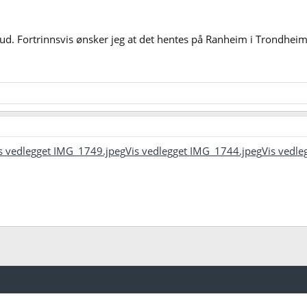
ud. Fortrinnsvis ønsker jeg at det hentes på Ranheim i Trondheim
s vedlegget IMG_1749.jpeg
Vis vedlegget IMG_1744.jpeg
Vis vedl