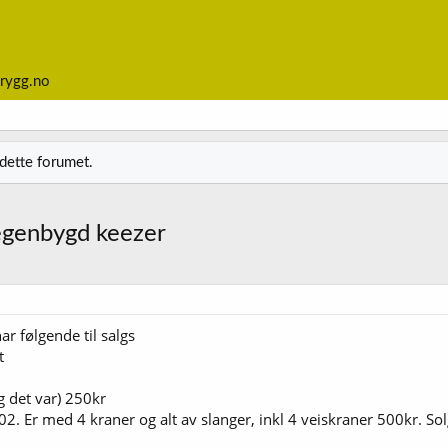
rygg.no
 dette forumet.
 egenbygd keezer
ar følgende til salgs
t
 det var) 250kr
c02. Er med 4 kraner og alt av slanger, inkl 4 veiskraner 500kr. Sol