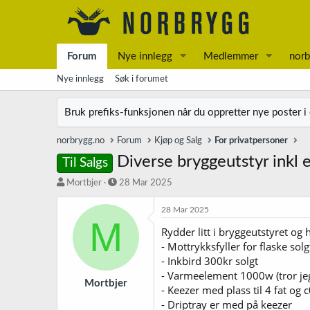
Forum
Nye innlegg
Medlemmer
norb
Nye innlegg
Søk i forumet
Bruk prefiks-funksjonen når du oppretter nye poster i
norbrygg.no
Forum
Kjøp og Salg
For privatpersoner
Diverse bryggeutstyr inkl
Til Salgs
T
S
Mortbjer
28 Mar 2025
r
t
å
a
28 Mar 2025
M
d
r
Rydder litt i bryggeutstyret og h
s
t
- Mottrykksfyller for flaske solg
t
d
a
a
- Inkbird 300kr solgt
r
t
- Varmeelement 1000w (tror jeg
t
o
Mortbjer
- Keezer med plass til 4 fat og 
e
- Driptray er med på keezer
r