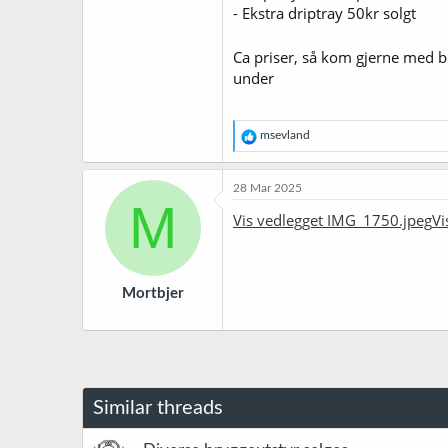
- Ekstra driptray 50kr solgt
Ca priser, så kom gjerne med b
under
R
msevland
e
a
k
28 Mar 2025
s
M
j
Vis vedlegget IMG_1750.jpeg
Vi
o
n
e
r
Mortbjer
:
Similar threads