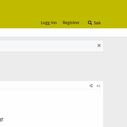
Logg inn
Registrer
Søk
#1
gt