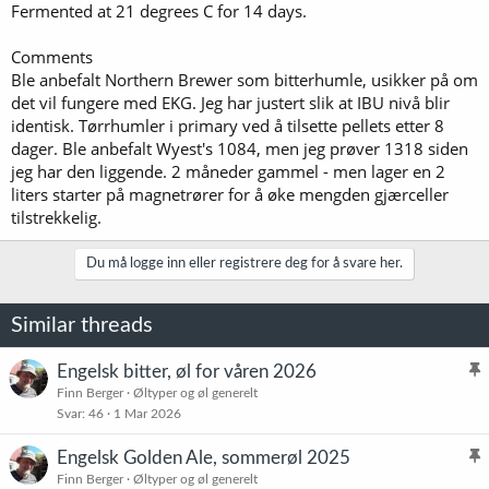
Fermented at 21 degrees C for 14 days.
Comments
Ble anbefalt Northern Brewer som bitterhumle, usikker på om
det vil fungere med EKG. Jeg har justert slik at IBU nivå blir
identisk. Tørrhumler i primary ved å tilsette pellets etter 8
dager. Ble anbefalt Wyest's 1084, men jeg prøver 1318 siden
jeg har den liggende. 2 måneder gammel - men lager en 2
liters starter på magnetrører for å øke mengden gjærceller
tilstrekkelig.
Du må logge inn eller registrere deg for å svare her.
Similar threads
Engelsk bitter, øl for våren 2026
l
Finn Berger
Øltyper og øl generelt
Svar
46
1 Mar 2026
i
s
Engelsk Golden Ale, sommerøl 2025
t
l
Finn Berger
Øltyper og øl generelt
r