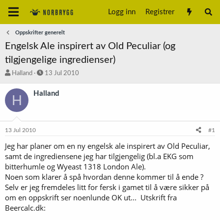
Logg inn
Registrer
Oppskrifter generelt
Engelsk Ale inspirert av Old Peculiar (og
tilgjengelige ingredienser)
T
S
Halland
13 Jul 2010
r
t
å
a
Halland
H
d
r
s
t
t
d
a
a
13 Jul 2010
#1
r
t
t
o
Jeg har planer om en ny engelsk ale inspirert av Old Peculiar,
e
samt de ingrediensene jeg har tilgjengelig (bl.a EKG som
r
bitterhumle og Wyeast 1318 London Ale).
Noen som klarer å spå hvordan denne kommer til å ende ?
Selv er jeg fremdeles litt for fersk i gamet til å være sikker på
om en oppskrift ser noenlunde OK ut... Utskrift fra
Beercalc.dk: