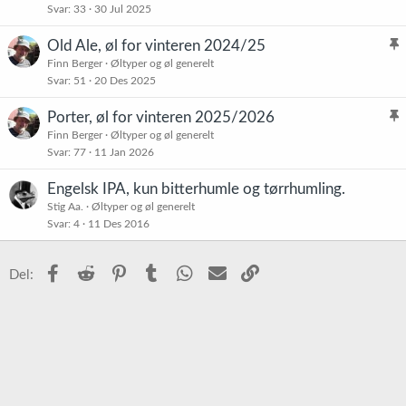
Svar
33
30 Jul 2025
i
e
s
t
Old Ale, øl for vinteren 2024/25
t
l
Finn Berger
Øltyper og øl generelt
r
Svar
51
20 Des 2025
i
e
s
t
Porter, øl for vinteren 2025/2026
t
l
Finn Berger
Øltyper og øl generelt
r
Svar
77
11 Jan 2026
i
e
s
t
Engelsk IPA, kun bitterhumle og tørrhumling.
t
Stig Aa.
Øltyper og øl generelt
r
Svar
4
11 Des 2016
e
t
Facebook
Reddit
Pinterest
Tumblr
WhatsApp
E-post
Link
Del: