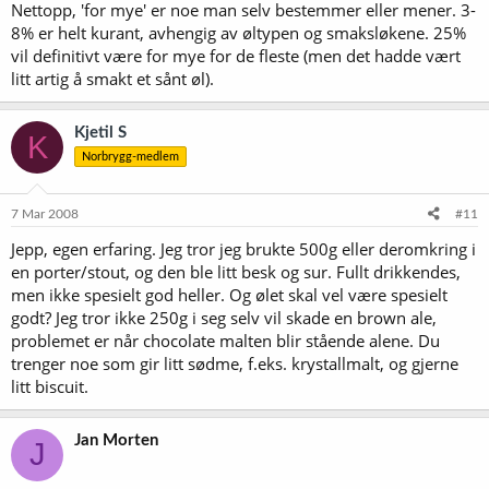
Nettopp, 'for mye' er noe man selv bestemmer eller mener. 3-
8% er helt kurant, avhengig av øltypen og smaksløkene. 25%
vil definitivt være for mye for de fleste (men det hadde vært
litt artig å smakt et sånt øl).
Kjetil S
K
Norbrygg-medlem
7 Mar 2008
#11
Jepp, egen erfaring. Jeg tror jeg brukte 500g eller deromkring i
en porter/stout, og den ble litt besk og sur. Fullt drikkendes,
men ikke spesielt god heller. Og ølet skal vel være spesielt
godt? Jeg tror ikke 250g i seg selv vil skade en brown ale,
problemet er når chocolate malten blir stående alene. Du
trenger noe som gir litt sødme, f.eks. krystallmalt, og gjerne
litt biscuit.
Jan Morten
J