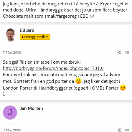
jeg kansje forbeholde meg retten til å benytte / Krydre eget øl
water for an hour will provide the water necessary to optimize the
med dette. Utfra Håndbrygg.dk ser det jo ut som flere beytter
Maillard browning reactions. Toasting wet malt will produce more of
a caramel flavor due to partial starch conversion taking place from
Chocolate malt som smak/fargepreg i EBE :-\
the heat. Toasting dry grain will produce more of a toast or Grape-
Nuts cereal flavor which is perfect for nut-brown ales.
Eduard
The malt should be stored in a paper bag for 2 weeks prior to use.
Norbrygg-medlem
This will allow time for the harsher aromatics to escape. Commercial
toasted malts are often aged for 6 weeks before sale. This aging is
more important for the highly toasted malts, toasted for more than
7 Mar 2008
#8
a half hour (dry) or 1 hour (wet).
Se også Riis'en sin tabell om maltbruk:
http://norbrygg.no/forum/index.php?topic=731.0
For mye bruk av chocolate malt er også noe jeg vil advare
mot. Bortsett fra i en god porter da
. Jeg liker det godt i
London Porter til Haandbryggeriet (og seff i OMBs Porter
).
Jan Morten
J
7 Mar 2008
#9