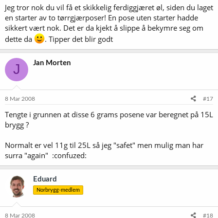
Jeg tror nok du vil få et skikkelig ferdiggjæret øl, siden du laget
en starter av to tørrgjærposer! En pose uten starter hadde
sikkert vært nok. Det er da kjekt å slippe å bekymre seg om
dette da
. Tipper det blir godt
Jan Morten
J
8 Mar 2008
#17
Tengte i grunnen at disse 6 grams posene var beregnet på 15L
brygg ?
Normalt er vel 11g til 25L så jeg "safet" men mulig man har
surra "again" :confuzed:
Eduard
Norbrygg-medlem
8 Mar 2008
#18