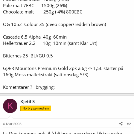
Pale malt 7EBC 1500g (26%)
Chocolate malt 250g ( 4%) 800EBC
OG 1052 Colour 35 (deep copper/reddish brown)
Cascade 6.5 Alpha 40g 60min
Hellertrauer 2.2 10g 10min (samt Klar Urt)
Bitternes 25 BU/GU 0.5
GJÆR Mountons Premium Gold 2pk a 6g -> 1,5L starter på
160g Moss maltekstrakt (satt onsdag 5/3)
Kometntarer ? :brygging:
Kjetil S
K
Norbrygg-medlem
6 Mar 2008
#2
Ja. Den kommer nok til å bli brun, men den vil ikke smake