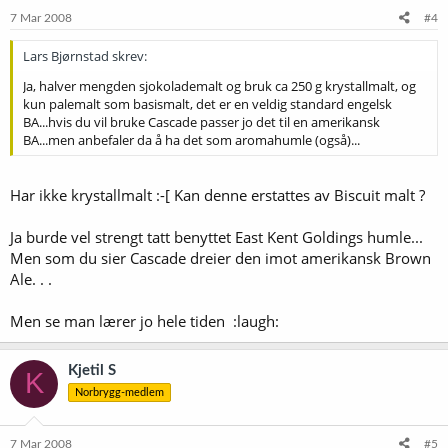
7 Mar 2008
#4
Lars Bjørnstad skrev:
Ja, halver mengden sjokolademalt og bruk ca 250 g krystallmalt, og
kun palemalt som basismalt, det er en veldig standard engelsk
BA...hvis du vil bruke Cascade passer jo det til en amerikansk
BA...men anbefaler da å ha det som aromahumle (også)...
Har ikke krystallmalt :-[ Kan denne erstattes av Biscuit malt ?
Ja burde vel strengt tatt benyttet East Kent Goldings humle...
Men som du sier Cascade dreier den imot amerikansk Brown
Ale. . .
Men se man lærer jo hele tiden :laugh:
Kjetil S
K
Norbrygg-medlem
7 Mar 2008
#5