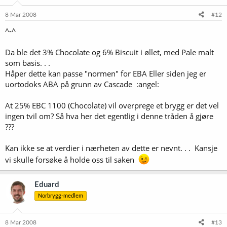
8 Mar 2008
#12
^-^
Da ble det 3% Chocolate og 6% Biscuit i øllet, med Pale malt
som basis. . .
Håper dette kan passe "normen" for EBA Eller siden jeg er
uortodoks ABA på grunn av Cascade :angel:
At 25% EBC 1100 (Chocolate) vil overprege et brygg er det vel
ingen tvil om? Så hva her det egentlig i denne tråden å gjøre
???
Kan ikke se at verdier i nærheten av dette er nevnt. . . Kansje
vi skulle forsøke å holde oss til saken
Eduard
Norbrygg-medlem
8 Mar 2008
#13