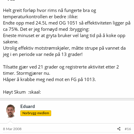
Helt greit forløp hvor rims nå fungerte bra og
temperaturkontrollen er bedre :ilike:
Endte opp med 24.5L med OG 1051 så effektiviteten ligger på
ca 75%. Det er jeg fornøyd med :brygging:
Eneste minuset er at gryta bruker vel lang tid på å koke opp
sakene.
Utrolig effektiv motstrømskjøler, måtte strupe på vannet da
jeg i en periode var nede på 13 grader!
Tilsatte gjær ved 21 grader og registrerte aktivitet etter 2
timer. Stormgjærer nu.
Håper å krabbe meg ned mot en FG på 1013.
Høyt Skum :skaal:
Eduard
Norbrygg-medlem
8 Mar 2008
#16