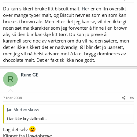
Du kan sikkert bruke litt biscuit malt.
Her
er en fin oversikt
over mange typer malt, og Biscuit nevnes som en som kan
brukes i brown ale. Men etter det jeg kan se, vil den ikke gi
noen søt maltkarakter som jeg forventer å finne i en brown
ale, så den blir kanskje litt tørr. Du kan jo prøve å
karamellisere noe av vørteren om du vil ha den søtere, men
det er ikke sikkert det er nødvendig. Øl blir det jo uansett,
men jeg vil nå helst advare mot å la et brygg domineres av
chocolate malt. Det er faktisk ikke noe godt.
Rune GE
R
7 Mar 2008
#6
Jan Morten skrev:
Har ikke krystallmalt ..
Lag det selv
Klippet fra Howtobrew: