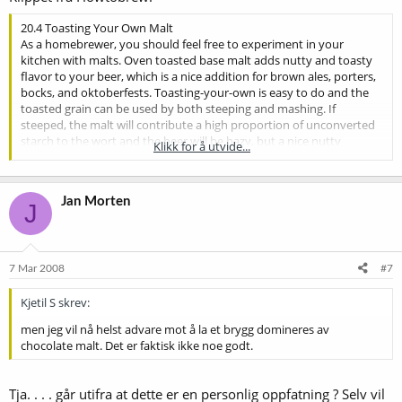
20.4 Toasting Your Own Malt
As a homebrewer, you should feel free to experiment in your
kitchen with malts. Oven toasted base malt adds nutty and toasty
flavor to your beer, which is a nice addition for brown ales, porters,
bocks, and oktoberfests. Toasting-your-own is easy to do and the
toasted grain can be used by both steeping and mashing. If
steeped, the malt will contribute a high proportion of unconverted
starch to the wort and the beer will be hazy, but a nice nutty
Klikk for å utvide...
toasted flavor will be evident in the final beer. There are several
combinations of time and temperature that can be used in
producing these special malts, so I will explain a couple of the
Jan Morten
factors that influence the flavor and describe the two methods I
J
use.
The principal reaction that takes place when you toast malt is the
browning of starches and proteins, known as the Maillard Reaction.
7 Mar 2008
#7
As the starches and proteins brown, various flavor and color
compounds are produced. The color compounds are called
Kjetil S skrev:
"melanoidins" and can improve the stability of beer by slowing
men jeg vil nå helst advare mot å la et brygg domineres av
oxidation and staling reactions as the beer ages.
chocolate malt. Det er faktisk ikke noe godt.
Since the browning reactions are influenced by the wetness of the
grain, water can be used in conjunction with the toasting process to
Tja. . . . går utifra at dette er en personlig oppfatning ? Selv vil
produce different flavors in the malt. Soaking the uncrushed malt in