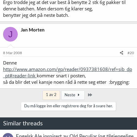
Ergo trodde jeg at det var best å benytte 2 stk 6g pakker til
denne batchen. Men dersom 6g klarer seg,
benytter jeg det på neste batch.
Jan Morten
J
8 Mar 2008
#20
Denne
http://www.amazon.com/gp/reader/0937381608/ref=sib_dp
_pt#reader-link
kommer snart i posten,
så da blir det vel kansje noen råd å rette seg etter :brygging:
Siste
1 av 2
Neste
Du må logge inn eller registrere deg for å svare her.
Similar threads
Engelsk Ale inspirert av Old Peculiar (og tilgjengelige