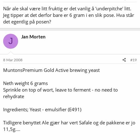
Når ale skal være litt fruktig er det vanlig å 'underpitche' litt.
Jeg tipper at det derfor bare er 6 gram i en slik pose. Hva står
det egentlig på posen?
Jan Morten
J
8 Mar 2008
#19
MuntonsPremium Gold Active brewing yeast
Neth weight 6 grams
Sprinkle on top of wort, leave to ferment - no need to
rehydrate
Ingredients; Yeast - emulsifier (E491)
Tidligere benyttet Ale gjær har vert Safale og de pakkene er jo
11,5g....