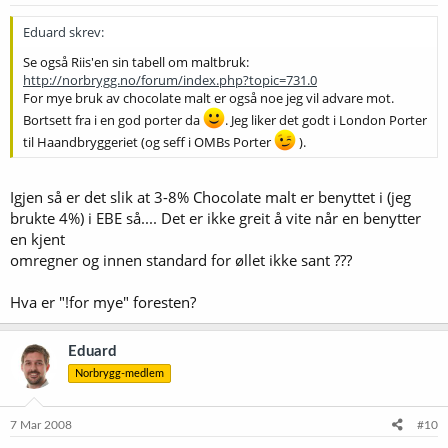
Eduard skrev:
Se også Riis'en sin tabell om maltbruk:
http://norbrygg.no/forum/index.php?topic=731.0
For mye bruk av chocolate malt er også noe jeg vil advare mot.
Bortsett fra i en god porter da
. Jeg liker det godt i London Porter
til Haandbryggeriet (og seff i OMBs Porter
).
Igjen så er det slik at 3-8% Chocolate malt er benyttet i (jeg
brukte 4%) i EBE så.... Det er ikke greit å vite når en benytter
en kjent
omregner og innen standard for øllet ikke sant ???
Hva er "!for mye" foresten?
Eduard
Norbrygg-medlem
7 Mar 2008
#10