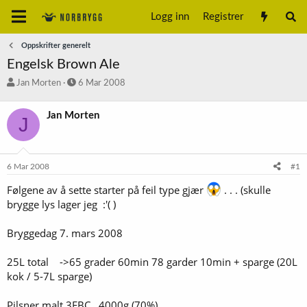
Logg inn
Registrer
Oppskrifter generelt
Engelsk Brown Ale
T
S
Jan Morten
6 Mar 2008
r
t
å
a
Jan Morten
J
d
r
s
t
t
d
a
a
6 Mar 2008
#1
r
t
t
o
Følgene av å sette starter på feil type gjær
. . . (skulle
e
brygge lys lager jeg :'( )
r
Bryggedag 7. mars 2008
25L total ->65 grader 60min 78 garder 10min + sparge (20L
kok / 5-7L sparge)
Pilsner malt 3EBC 4000g (70%)