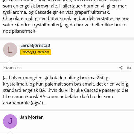
som en engelsk brown ale. Hallertauer-humlen vil gi en mer
tysk aroma, og Cascade gir en viss graperfruktsmak.
Chocolate malt gir en bitter smak og bør dels erstattes av noe
søtere (andre krystallmalter), og du bør vel heller ikke bruke
noe pilsnermalt.
Lars Bjørnstad
L
Norbrygg-medlem
7 Mar 2008
#3
Ja, halver mengden sjokolademalt og bruk ca 250 g
krystallmalt, og kun palemalt som basismalt, det er en veldig
standard engelsk BA...hvis du vil bruke Cascade passer jo det
til en amerikansk BA...men anbefaler da å ha det som
aromahumle (også)...
Jan Morten
J