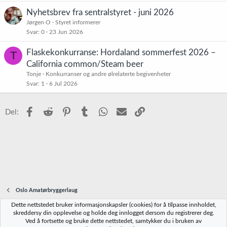
t
t
Nyhetsbrev fra sentralstyret - juni 2026
Jørgen O
Styret informerer
Svar
0
23 Jun 2026
Flaskekonkurranse: Hordaland sommerfest 2026 –
T
California common/Steam beer
Tonje
Konkurranser og andre ølrelaterte begivenheter
Svar
1
6 Jul 2026
Facebook
Reddit
Pinterest
Tumblr
WhatsApp
E-post
Link
Del:
Oslo Amatørbryggerlaug
Dette nettstedet bruker informasjonskapsler (cookies) for å tilpasse innholdet,
Norbrygg-default
skreddersy din opplevelse og holde deg innlogget dersom du registrerer deg.
Ved å fortsette og bruke dette nettstedet, samtykker du i bruken av
Kontakt oss
Vilkår og regler
Personvernregler
Hjelp
Hjem
R