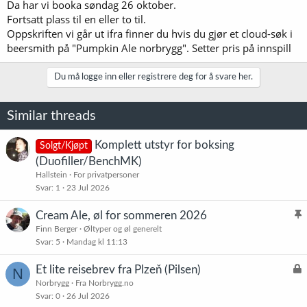
Da har vi booka søndag 26 oktober.
Fortsatt plass til en eller to til.
Oppskriften vi går ut ifra finner du hvis du gjør et cloud-søk i
beersmith på "Pumpkin Ale norbrygg". Setter pris på innspill
Du må logge inn eller registrere deg for å svare her.
Similar threads
Komplett utstyr for boksing
Solgt/Kjøpt
(Duofiller/BenchMK)
Hallstein
For privatpersoner
Svar
1
23 Jul 2026
Cream Ale, øl for sommeren 2026
l
Finn Berger
Øltyper og øl generelt
Svar
5
Mandag kl 11:13
i
s
L
Et lite reisebrev fra Plzeň (Pilsen)
N
t
å
Norbrygg
Fra Norbrygg.no
r
Svar
0
26 Jul 2026
s
e