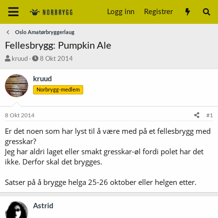
Logg inn
Registrer
Oslo Amatørbryggerlaug
Fellesbrygg: Pumpkin Ale
T
S
kruud
8 Okt 2014
r
t
å
a
kruud
d
r
Norbrygg-medlem
s
t
t
d
a
a
8 Okt 2014
#1
r
t
t
o
Er det noen som har lyst til å være med på et fellesbrygg med
e
gresskar?
r
Jeg har aldri laget eller smakt gresskar-øl fordi polet har det
ikke. Derfor skal det brygges.
Satser på å brygge helga 25-26 oktober eller helgen etter.
Astrid