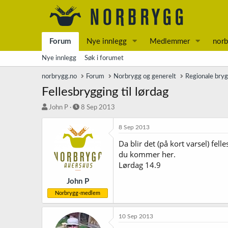
Forum
Nye innlegg
Medlemmer
norb
Nye innlegg
Søk i forumet
norbrygg.no
Forum
Norbrygg og generelt
Regionale bry
Fellesbrygging til lørdag
T
S
John P
8 Sep 2013
r
t
å
a
8 Sep 2013
d
r
Da blir det (på kort varsel) fe
s
t
du kommer her.
t
d
a
a
Lørdag 14.9
r
t
t
o
John P
e
Norbrygg-medlem
r
10 Sep 2013