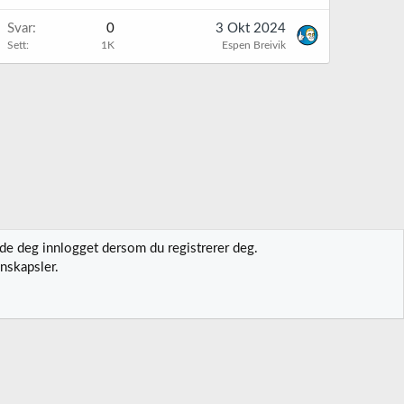
Svar
0
3 Okt 2024
Sett
1K
Espen Breivik
lde deg innlogget dersom du registrerer deg.
nskapsler.
t oss
Vilkår og regler
Personvernregler
Hjelp
Hjem
R
S
S